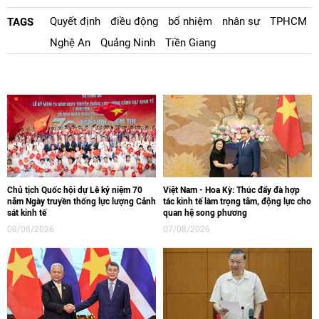
Quyết định
điều động
bổ nhiệm
nhân sự
TPHCM
TAGS
Nghệ An
Quảng Ninh
Tiền Giang
Chủ tịch Quốc hội dự Lễ kỷ niệm 70
Việt Nam - Hoa Kỳ: Thúc đẩy đà hợp
năm Ngày truyền thống lực lượng Cảnh
tác kinh tế làm trọng tâm, động lực cho
sát kinh tế
quan hệ song phương
08/08/2026
07/08/2026