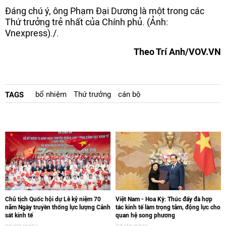
Đáng chú ý, ông Phạm Đại Dương là một trong các
Thứ trưởng trẻ nhất của Chính phủ. (Ảnh:
Vnexpress)./.
Theo Trí Anh/VOV.VN
bổ nhiệm
Thứ trưởng
cán bộ
TAGS
Chủ tịch Quốc hội dự Lễ kỷ niệm 70
Việt Nam - Hoa Kỳ: Thúc đẩy đà hợp
năm Ngày truyền thống lực lượng Cảnh
tác kinh tế làm trọng tâm, động lực cho
sát kinh tế
quan hệ song phương