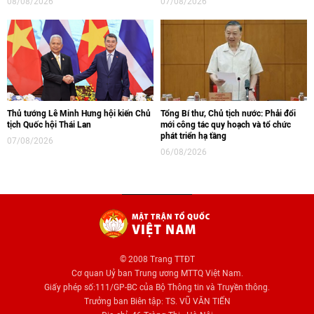
08/08/2026
07/08/2026
Thủ tướng Lê Minh Hưng hội kiến Chủ
Tổng Bí thư, Chủ tịch nước: Phải đổi
tịch Quốc hội Thái Lan
mới công tác quy hoạch và tổ chức
phát triển hạ tầng
07/08/2026
06/08/2026
© 2008 Trang TTĐT
Cơ quan Uỷ ban Trung ương MTTQ Việt Nam.
Giấy phép số:111/GP-BC của Bộ Thông tin và Truyền thông.
Trưởng ban Biên tập: TS. VŨ VĂN TIẾN