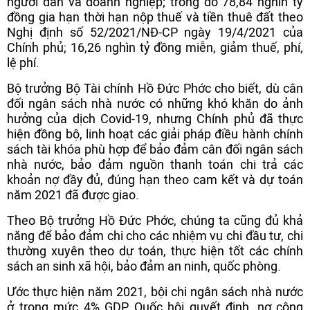
người dân và doanh nghiệp; trong đó 78,84 nghìn tỷ
đồng gia hạn thời hạn nộp thuế và tiền thuê đất theo
Nghị định số 52/2021/NĐ-CP ngày 19/4/2021 của
Chính phủ; 16,26 nghìn tỷ đồng miễn, giảm thuế, phí,
lệ phí.
Bộ trưởng Bộ Tài chính Hồ Đức Phớc cho biết, dù cân
đối ngân sách nhà nước có những khó khăn do ảnh
hưởng của dịch Covid-19, nhưng Chính phủ đã thực
hiện đồng bộ, linh hoạt các giải pháp điều hành chính
sách tài khóa phù hợp để bảo đảm cân đối ngân sách
nhà nước, bảo đảm nguồn thanh toán chi trả các
khoản nợ đầy đủ, đúng hạn theo cam kết và dự toán
năm 2021 đã được giao.
Theo Bộ trưởng Hồ Đức Phớc, chúng ta cũng đủ khả
năng để bảo đảm chi cho các nhiệm vụ chi đầu tư, chi
thường xuyên theo dự toán, thực hiện tốt các chính
sách an sinh xã hội, bảo đảm an ninh, quốc phòng.
Ước thực hiện năm 2021, bội chi ngân sách nhà nước
ở trong mức 4% GDP Quốc hội quyết định, nợ công