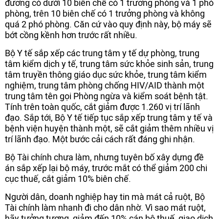
đương có dưới 10 biên chế có 1 trưởng phòng và 1 phó
phòng, trên 10 biên chế có 1 trưởng phòng và không
quá 2 phó phòng. Căn cứ vào quy định này, bộ máy sẽ
bớt cồng kềnh hơn trước rất nhiều.
Bộ Y tế sắp xếp các trung tâm y tế dự phòng, trung
tâm kiểm dịch y tế, trung tâm sức khỏe sinh sản, trung
tâm truyền thông giáo dục sức khỏe, trung tâm kiểm
nghiệm, trung tâm phòng chống HIV/AID thành một
trung tâm tên gọi Phòng ngừa và kiểm soát bệnh tật.
Tính trên toàn quốc, cắt giảm được 1.260 vị trí lãnh
đạo. Sắp tới, Bộ Y tế tiếp tục sắp xếp trung tâm y tế và
bệnh viện huyện thành một, sẽ cắt giảm thêm nhiều vị
trí lãnh đạo. Một bước cải cách rất đáng ghi nhận.
Bộ Tài chính chưa làm, nhưng tuyên bố xây dựng đề
án sắp xếp lại bộ máy, trước mắt có thể giảm 200 chi
cục thuế, cắt giảm 10% biên chế.
Người dân, doanh nghiệp hay tin mà mát cả ruột, Bộ
Tài chính làm nhanh đi cho dân nhờ. Vì sao mát ruột,
hãy tưởng tượng, giảm đến 10% cán bộ thuế, giao dịch