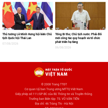
Thủ tướng Lê Minh Hưng hội kiến Chủ
Tổng Bí thư, Chủ tịch nước: Phải đổi
tịch Quốc hội Thái Lan
mới công tác quy hoạch và tổ chức
phát triển hạ tầng
07/08/2026
06/08/2026
© 2008 Trang TTĐT
Cơ quan Uỷ ban Trung ương MTTQ Việt Nam.
Giấy phép số:111/GP-BC của Bộ Thông tin và Truyền thông.
Trưởng ban Biên tập: TS. VŨ VĂN TIẾN
Địa chỉ: 46 Tràng Thi - Hà Nội