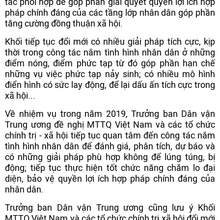
tác phối hợp để góp phần giải quyết quyền lợi ích hợp
pháp chính đáng của các tầng lớp nhân dân góp phần
tăng cường đồng thuận xã hội.
Khối tiếp tục đổi mới có nhiều giải pháp tích cực, kịp
thời trong công tác nắm tình hình nhân dân ở những
điểm nóng, điểm phức tạp từ đó góp phần hạn chế
những vụ việc phức tạp nảy sinh; có nhiều mô hình
điển hình có sức lay động, để lại dấu ấn tích cực trong
xã hội...
Về nhiệm vụ trong năm 2019, Trưởng ban Dân vận
Trung ương đề nghị MTTQ Việt Nam và các tổ chức
chính trị - xã hội tiếp tục quan tâm đến công tác nắm
tình hình nhân dân để đánh giá, phân tích, dự báo và
có những giải pháp phù hợp không để lúng túng, bị
động; tiếp tục thực hiện tốt chức năng chăm lo đại
diện, bảo vệ quyền lợi ích hợp pháp chính đáng của
nhân dân.
Trưởng ban Dân vận Trung ương cũng lưu ý Khối
MTTQ Việt Nam và các tổ chức chính trị xã hội đổi mới