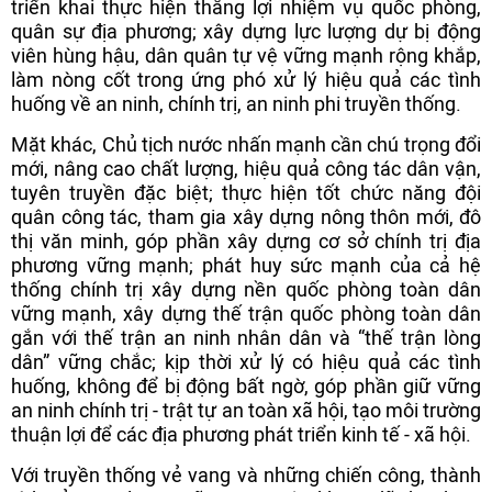
triển khai thực hiện thắng lợi nhiệm vụ quốc phòng,
quân sự địa phương; xây dựng lực lượng dự bị động
viên hùng hậu, dân quân tự vệ vững mạnh rộng khắp,
làm nòng cốt trong ứng phó xử lý hiệu quả các tình
huống về an ninh, chính trị, an ninh phi truyền thống.
Mặt khác, Chủ tịch nước nhấn mạnh cần chú trọng đổi
mới, nâng cao chất lượng, hiệu quả công tác dân vận,
tuyên truyền đặc biệt; thực hiện tốt chức năng đội
quân công tác, tham gia xây dựng nông thôn mới, đô
thị văn minh, góp phần xây dựng cơ sở chính trị địa
phương vững mạnh; phát huy sức mạnh của cả hệ
thống chính trị xây dựng nền quốc phòng toàn dân
vững mạnh, xây dựng thế trận quốc phòng toàn dân
gắn với thế trận an ninh nhân dân và “thế trận lòng
dân” vững chắc; kịp thời xử lý có hiệu quả các tình
huống, không để bị động bất ngờ, góp phần giữ vững
an ninh chính trị - trật tự an toàn xã hội, tạo môi trường
thuận lợi để các địa phương phát triển kinh tế - xã hội.
Với truyền thống vẻ vang và những chiến công, thành