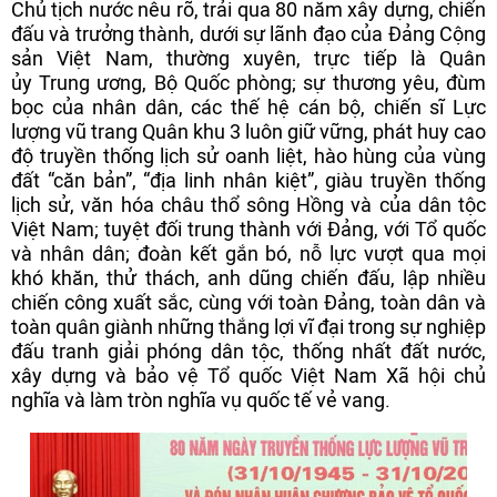
Chủ tịch nước nêu rõ, trải qua 80 năm xây dựng, chiến
đấu và trưởng thành, dưới sự lãnh đạo của Đảng Cộng
sản Việt Nam, thường xuyên, trực tiếp là Quân
ủy Trung ương, Bộ Quốc phòng; sự thương yêu, đùm
bọc của nhân dân, các thế hệ cán bộ, chiến sĩ Lực
lượng vũ trang Quân khu 3 luôn giữ vững, phát huy cao
độ truyền thống lịch sử oanh liệt, hào hùng của vùng
đất “căn bản”, “địa linh nhân kiệt”, giàu truyền thống
lịch sử, văn hóa châu thổ sông Hồng và của dân tộc
Việt Nam; tuyệt đối trung thành với Đảng, với Tổ quốc
và nhân dân; đoàn kết gắn bó, nỗ lực vượt qua mọi
khó khăn, thử thách, anh dũng chiến đấu, lập nhiều
chiến công xuất sắc, cùng với toàn Đảng, toàn dân và
toàn quân giành những thắng lợi vĩ đại trong sự nghiệp
đấu tranh giải phóng dân tộc, thống nhất đất nước,
xây dựng và bảo vệ Tổ quốc Việt Nam Xã hội chủ
nghĩa và làm tròn nghĩa vụ quốc tế vẻ vang.