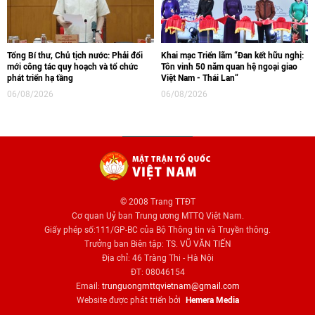
Tổng Bí thư, Chủ tịch nước: Phải đổi
Khai mạc Triển lãm “Đan kết hữu nghị:
mới công tác quy hoạch và tổ chức
Tôn vinh 50 năm quan hệ ngoại giao
phát triển hạ tầng
Việt Nam - Thái Lan“
06/08/2026
06/08/2026
© 2008 Trang TTĐT
Cơ quan Uỷ ban Trung ương MTTQ Việt Nam.
Giấy phép số:111/GP-BC của Bộ Thông tin và Truyền thông.
Trưởng ban Biên tập: TS. VŨ VĂN TIẾN
Địa chỉ: 46 Tràng Thi - Hà Nội
ĐT: 08046154
Email:
trunguongmttqvietnam@gmail.com
Website được phát triển bởi
Hemera Media