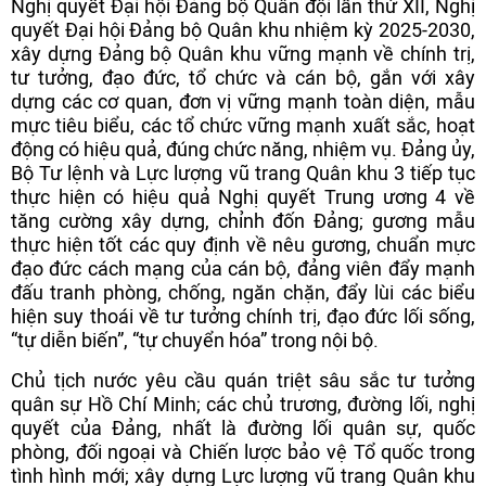
Nghị quyết Đại hội Đảng bộ Quân đội lần thứ XII, Nghị
quyết Đại hội Đảng bộ Quân khu nhiệm kỳ 2025-2030,
xây dựng Đảng bộ Quân khu vững mạnh về chính trị,
tư tưởng, đạo đức, tổ chức và cán bộ, gắn với xây
dựng các cơ quan, đơn vị vững mạnh toàn diện, mẫu
mực tiêu biểu, các tổ chức vững mạnh xuất sắc, hoạt
động có hiệu quả, đúng chức năng, nhiệm vụ. Đảng ủy,
Bộ Tư lệnh và Lực lượng vũ trang Quân khu 3 tiếp tục
thực hiện có hiệu quả Nghị quyết Trung ương 4 về
tăng cường xây dựng, chỉnh đốn Đảng; gương mẫu
thực hiện tốt các quy định về nêu gương, chuẩn mực
đạo đức cách mạng của cán bộ, đảng viên đẩy mạnh
đấu tranh phòng, chống, ngăn chặn, đẩy lùi các biểu
hiện suy thoái về tư tưởng chính trị, đạo đức lối sống,
“tự diễn biến”, “tự chuyển hóa” trong nội bộ.
Chủ tịch nước yêu cầu quán triệt sâu sắc tư tưởng
quân sự Hồ Chí Minh; các chủ trương, đường lối, nghị
quyết của Đảng, nhất là đường lối quân sự, quốc
phòng, đối ngoại và Chiến lược bảo vệ Tổ quốc trong
tình hình mới; xây dựng Lực lượng vũ trang Quân khu