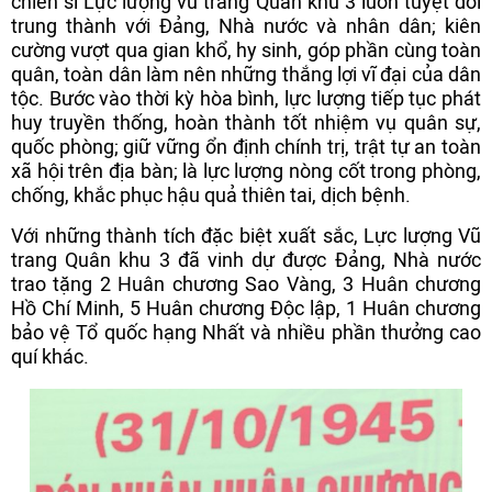
chiến sĩ Lực lượng vũ trang Quân khu 3 luôn tuyệt đối
trung thành với Đảng, Nhà nước và nhân dân; kiên
cường vượt qua gian khổ, hy sinh, góp phần cùng toàn
quân, toàn dân làm nên những thắng lợi vĩ đại của dân
tộc. Bước vào thời kỳ hòa bình, lực lượng tiếp tục phát
huy truyền thống, hoàn thành tốt nhiệm vụ quân sự,
quốc phòng; giữ vững ổn định chính trị, trật tự an toàn
xã hội trên địa bàn; là lực lượng nòng cốt trong phòng,
chống, khắc phục hậu quả thiên tai, dịch bệnh.
Với những thành tích đặc biệt xuất sắc, Lực lượng Vũ
trang Quân khu 3 đã vinh dự được Đảng, Nhà nước
trao tặng 2 Huân chương Sao Vàng, 3 Huân chương
Hồ Chí Minh, 5 Huân chương Độc lập, 1 Huân chương
bảo vệ Tổ quốc hạng Nhất và nhiều phần thưởng cao
quí khác.