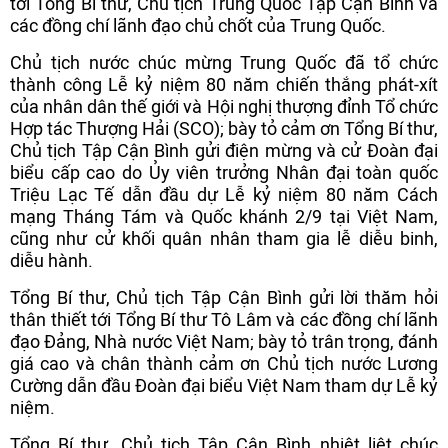
tới Tổng Bí thư, Chủ tịch Trung Quốc Tập Cận Bình và
các đồng chí lãnh đạo chủ chốt của Trung Quốc.
Chủ tịch nước chúc mừng Trung Quốc đã tổ chức
thành công Lễ kỷ niệm 80 năm chiến thắng phát-xít
của nhân dân thế giới và Hội nghị thượng đỉnh Tổ chức
Hợp tác Thượng Hải (SCO); bày tỏ cảm ơn Tổng Bí thư,
Chủ tịch Tập Cận Bình gửi điện mừng và cử Đoàn đại
biểu cấp cao do Ủy viên trưởng Nhân đại toàn quốc
Triệu Lạc Tế dẫn đầu dự Lễ kỷ niệm 80 năm Cách
mạng Tháng Tám và Quốc khánh 2/9 tại Việt Nam,
cũng như cử khối quân nhân tham gia lễ diễu binh,
diễu hành.
Tổng Bí thư, Chủ tịch Tập Cận Bình gửi lời thăm hỏi
thân thiết tới Tổng Bí thư Tô Lâm và các đồng chí lãnh
đạo Đảng, Nhà nước Việt Nam; bày tỏ trân trọng, đánh
giá cao và chân thành cảm ơn Chủ tịch nước Lương
Cường dẫn đầu Đoàn đại biểu Việt Nam tham dự Lễ kỷ
niệm.
Tổng Bí thư, Chủ tịch Tập Cận Bình nhiệt liệt chúc