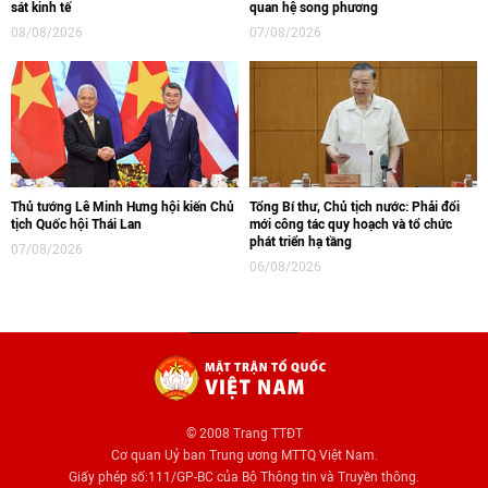
sát kinh tế
quan hệ song phương
08/08/2026
07/08/2026
Thủ tướng Lê Minh Hưng hội kiến Chủ
Tổng Bí thư, Chủ tịch nước: Phải đổi
tịch Quốc hội Thái Lan
mới công tác quy hoạch và tổ chức
phát triển hạ tầng
07/08/2026
06/08/2026
© 2008 Trang TTĐT
Cơ quan Uỷ ban Trung ương MTTQ Việt Nam.
Giấy phép số:111/GP-BC của Bộ Thông tin và Truyền thông.