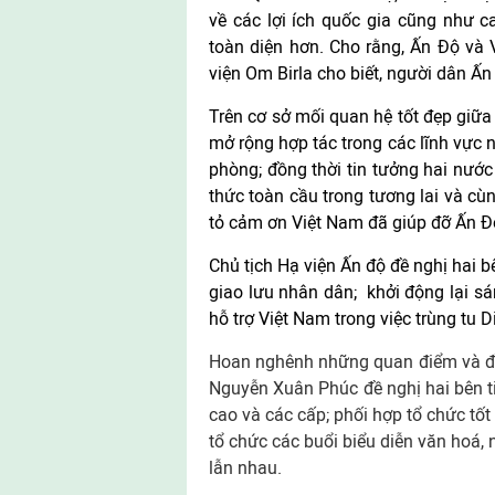
về các lợi ích quốc gia cũng như c
toàn diện hơn. Cho rằng, Ấn Độ và 
viện Om Birla cho biết, người dân Ấ
Trên cơ sở mối quan hệ tốt đẹp giữ
mở rộng hợp tác trong các lĩnh vực n
phòng; đồng thời tin tưởng hai nước
thức toàn cầu trong tương lai và cù
tỏ cảm ơn Việt Nam đã giúp đỡ Ấn 
Chủ tịch Hạ viện Ấn độ đề nghị hai b
giao lưu nhân dân; khởi động lại s
hỗ trợ Việt Nam trong việc trùng tu 
Hoan nghênh những quan điểm và đề 
Nguyễn Xuân Phúc đề nghị hai bên tiế
cao và các cấp; phối hợp tổ chức tố
tổ chức các buổi biểu diễn văn hoá,
lẫn nhau.