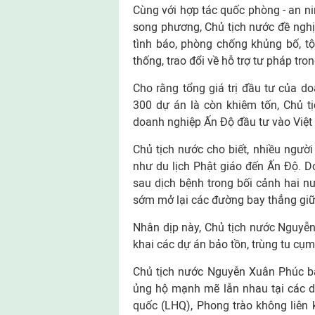
Cùng với hợp tác quốc phòng - an ni
song phương, Chủ tịch nước đề nghị 
tình báo, phòng chống khủng bố, tộ
thống, trao đổi về hỗ trợ tư pháp tro
Cho rằng tổng giá trị đầu tư của 
300 dự án là còn khiêm tốn, Chủ tị
doanh nghiệp Ấn Độ đầu tư vào Việ
Chủ tịch nước cho biết, nhiều ngườ
như du lịch Phật giáo đến Ấn Độ. D
sau dịch bệnh trong bối cảnh hai n
sớm mở lại các đường bay thẳng giữa
Nhân dịp này, Chủ tịch nước Nguyễn
khai các dự án bảo tồn, trùng tu cụ
Chủ tịch nước Nguyễn Xuân Phúc bà
ủng hộ mạnh mẽ lẫn nhau tại các d
quốc (LHQ), Phong trào không liên k