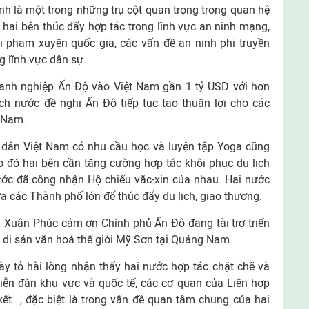
nh là một trong những trụ cột quan trọng trong quan hệ
hai bên thúc đẩy hợp tác trong lĩnh vực an ninh mạng,
i phạm xuyên quốc gia, các vấn đề an ninh phi truyền
ng lĩnh vực dân sự.
doanh nghiệp Ấn Độ vào Việt Nam gần 1 tỷ USD với hơn
ch nước đề nghị Ấn Độ tiếp tục tạo thuận lợi cho các
t Nam.
i dân Việt Nam có nhu cầu học và luyện tập Yoga cũng
o đó hai bên cần tăng cường hợp tác khôi phục du lịch
ước đã công nhận Hộ chiếu văc-xin của nhau. Hai nước
 các Thành phố lớn để thúc đẩy du lịch, giao thương.
 Xuân Phúc cảm ơn Chính phủ Ấn Độ đang tài trợ triển
m di sản văn hoá thế giới Mỹ Sơn tại Quảng Nam.
y tỏ hài lòng nhận thấy hai nước hợp tác chặt chẽ và
iễn đàn khu vực và quốc tế, các cơ quan của Liên hợp
ết..., đặc biệt là trong vấn đề quan tâm chung của hai