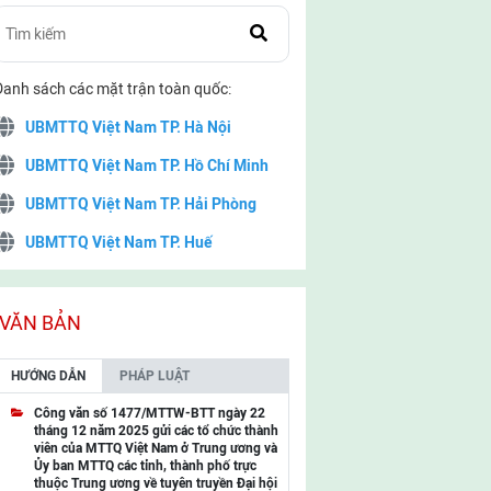
Danh sách các mặt trận toàn quốc:
UBMTTQ Việt Nam TP. Hà Nội
UBMTTQ Việt Nam TP. Hồ Chí Minh
UBMTTQ Việt Nam TP. Hải Phòng
UBMTTQ Việt Nam TP. Huế
UBMTTQ Việt Nam TP. Đà Nẵng
UBMTTQ Việt Nam TP. Cần Thơ
VĂN BẢN
UBMTTQ Việt Nam tỉnh Quảng Ninh
HƯỚNG DẪN
PHÁP LUẬT
UBMTTQ Việt Nam tỉnh Cao Bằng
Công văn số 1477/MTTW-BTT ngày 22
tháng 12 năm 2025 gửi các tổ chức thành
UBMTTQ Việt Nam tỉnh Lạng Sơn
viên của MTTQ Việt Nam ở Trung ương và
Ủy ban MTTQ các tỉnh, thành phố trực
UBMTTQ Việt Nam tỉnh Lai Châu
thuộc Trung ương về tuyên truyền Đại hội