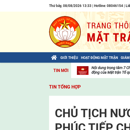
Thứ bảy, 08/08/2026 13:33 | Hotline: 08046154 |
Li
GIỚI THIỆU
HOẠT ĐỘNG MẶT TRẬN
GIÁM
Bài viết của Tổng Bí thư Tô Lâm: TIẾN
Nội dung trọng tâm 7 C
TIN MỚI
LÊN! TOÀN THẮNG ẮT VỀ TA!
động của Mặt trận Tổ qu
Thư
viện
TIN TỔNG HỢP
video
CHỦ TỊCH NƯ
PHÚC TIẾP CH