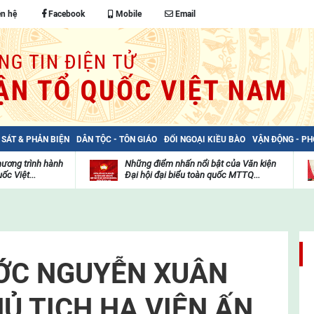
ên hệ
Facebook
Mobile
Email
 SÁT & PHẢN BIỆN
DÂN TỘC - TÔN GIÁO
ĐỐI NGOẠI KIỀU BÀO
VẬN ĐỘNG - P
hương trình hành
Những điểm nhấn nổi bật của Văn kiện
ốc Việt...
Đại hội đại biểu toàn quốc MTTQ...
Thư
H
viện
đ
video
c
m
t
ỚC NGUYỄN XUÂN
Ủ TỊCH HẠ VIỆN ẤN