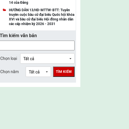
14 của Đảng
UBMTTQ Việt Nam tỉnh Điện Biên
HƯỚNG DẪN 13/HD-MTTW-BTT: Tuyên
truyền cuộc bầu cử đại biểu Quốc hội khóa
UBMTTQ Việt Nam tỉnh Sơn La
XVI và bầu cử đại biểu Hội đồng nhân dân
các cấp nhiệm kỳ 2026 - 2031
UBMTTQ Việt Nam tỉnh Thanh Hóa
Tìm kiếm văn bản
UBMTTQ Việt Nam tỉnh Nghệ An
UBMTTQ Việt Nam tỉnh Hà Tĩnh
UBMTTQ Việt Nam tỉnh Tuyên Quang
Chọn loại
UBMTTQ Việt Nam tỉnh Lào Cai
Chọn năm
TÌM KIẾM
UBMTTQ Việt Nam tỉnh Thái Nguyên
UBMTTQ Việt Nam tỉnh Phú Thọ
UBMTTQ Việt Nam tỉnh Bắc Ninh
UBMTTQ Việt Nam tỉnh Hưng Yên
UBMTTQ Việt Nam tỉnh Ninh Bình
UBMTTQ Việt Nam tỉnh Quảng Trị