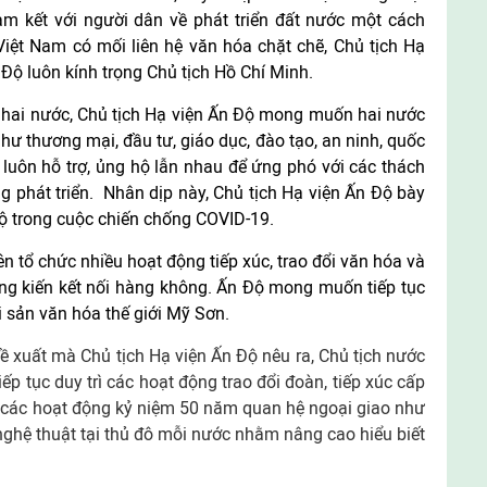
am kết với người dân về phát triển đất nước một cách
Việt Nam có mối liên hệ văn hóa chặt chẽ, Chủ tịch Hạ
n Độ luôn kính trọng Chủ tịch Hồ Chí Minh.
a hai nước, Chủ tịch Hạ viện Ấn Độ mong muốn hai nước
hư thương mại, đầu tư, giáo dục, đào tạo, an ninh, quốc
 luôn hỗ trợ, ủng hộ lẫn nhau để ứng phó với các thách
ng phát triển. Nhân dịp này, Chủ tịch Hạ viện Ấn Độ bày
Độ trong cuộc chiến chống COVID-19.
ên tổ chức nhiều hoạt động tiếp xúc, trao đổi văn hóa và
áng kiến kết nối hàng không. Ấn Độ mong muốn tiếp tục
Di sản văn hóa thế giới Mỹ Sơn.
xuất mà Chủ tịch Hạ viện Ấn Độ nêu ra, Chủ tịch nước
p tục duy trì các hoạt động trao đổi đoàn, tiếp xúc cấp
t các hoạt động kỷ niệm 50 năm quan hệ ngoại giao như
 nghệ thuật tại thủ đô mỗi nước nhằm nâng cao hiểu biết