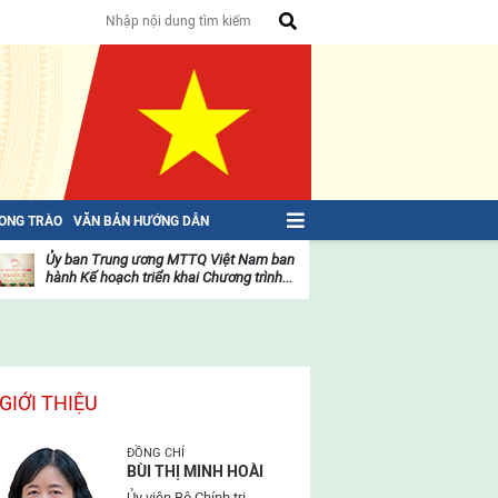
HONG TRÀO
VĂN BẢN HƯỚNG DẪN
Ủy ban Trung ương MTTQ Việt Nam ban
Toàn văn NGHỊ QU
hành Kế hoạch triển khai Chương trình...
toàn quốc Mặt trậ
oạt
Hoạt
ộng
động
ủa
của
ặt
mặt
rận
trận
GIỚI THIỆU
ĐỒNG CHÍ
BÙI THỊ MINH HOÀI
Ủy viên Bộ Chính trị,