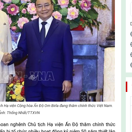
ch Hạ viện Cộng hòa Ấn Độ Om Birla đang thăm chính thức Việt Nam.
Ảnh: Thống Nhất/TTXVN
oan nghênh Chủ tịch Hạ viện Ấn Độ thăm chính thức
n bị tổ chức nhiều hoạt động kỷ niệm 50 năm thiết lập