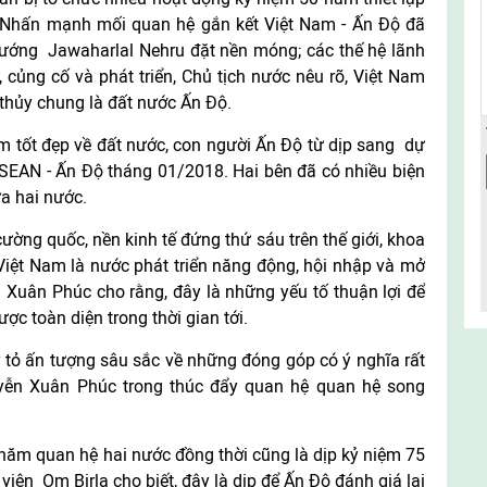
 Nhấn mạnh mối quan hệ gắn kết Việt Nam - Ấn Độ đã
tướng Jawaharlal Nehru đặt nền móng; các thế hệ lãnh
củng cố và phát triển, Chủ tịch nước nêu rõ, Việt Nam
 thủy chung là đất nước Ấn Độ.
m tốt đẹp về đất nước, con người Ấn Độ từ dịp sang dự
SEAN - Ấn Độ tháng 01/2018. Hai bên đã có nhiều biện
ữa hai nước.
ng quốc, nền kinh tế đứng thứ sáu trên thế giới, khoa
 Việt Nam là nước phát triển năng động, hội nhập và mở
 Xuân Phúc cho rằng, đây là những yếu tố thuận lợi để
ợc toàn diện trong thời gian tới.
 tỏ ấn tượng sâu sắc về những đóng góp có ý nghĩa rất
yễn Xuân Phúc trong thúc đẩy quan hệ quan hệ song
m quan hệ hai nước đồng thời cũng là dịp kỷ niệm 75
iện Om Birla cho biết, đây là dịp để Ấn Độ đánh giá lại