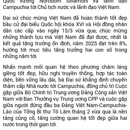
Quốc vương Norodom Sihamoni và lãnh đạo
Campuchia tới Chủ tịch nước và lãnh đạo Việt Nam.
Đại sứ chúc mừng Việt Nam đã hoàn thành tốt đẹp
bầu cử đại biểu Quốc hội khóa XVI và Hội đồng nhân
dân các cấp vào ngày 15/3 vừa qua; chúc mừng
những thành tựu mà Việt Nam đã đạt được, nhất là
kết quả tăng trưởng ổn định, năm 2025 đạt trên 8%,
hướng tới mục tiêu tăng trưởng hai con số trong
những năm tới.
Nhấn mạnh mối quan hệ theo phương châm láng
giềng tốt đẹp, hữu nghị truyền thống, hợp tác toàn
diện, bền vững lâu dài, bà Đại sứ khẳng định chuyến
thăm cấp Nhà nước tới Campuchia, đồng chủ trì Cuộc
gặp giữa Bộ Chính trị Trung ương Đảng Cộng sản Việt
Nam với Ban Thường vụ Trung ương CPP và cuộc gặp
giữa người đứng đầu ba Đảng Việt Nam-Campuchia-
Lào của Tổng Bí thư Tô Lâm tháng 2 vừa qua là nền
tảng củng cố, tăng cường quan hệ tốt đẹp giữa hai
nước trong thời gian tới.