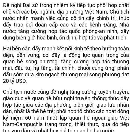
Đề nghị Đại sứ trong nhiệm kỳ tiếp tục phối hợp chặt
chẽ với các bộ, ngành, địa phương Việt Nam, Chủ tịch
nước nhấn mạnh việc củng cố tin cậy chính trị; thúc
đẩy trao đổi đoàn cấp cao và các kênh Đảng, Nhà
nước; tăng cường hợp tác quốc phòng-an ninh, xây
dựng biên giới hòa bình, ổn định, hợp tác và phát triển.
Hai bên cần đẩy mạnh kết nối kinh tế theo hướng toàn
diện, bền vững, coi đây là động lực quan trọng của
quan hệ song phương; tăng cường hợp tác thương
mại, đầu tư, hạ tầng, tài chính, chuỗi cung ứng; phấn
đấu sớm đưa kim ngạch thương mại song phương đạt
20 tỷ USD.
Chủ tịch nước cũng đề nghị tăng cường tuyên truyền,
giáo dục về quan hệ hữu nghị truyền thống; thúc đẩy
hợp tác giữa các địa phương biên giới, giao lưu nhân
dân, nhất là thế hệ trẻ; phối hợp tổ chức các hoạt động
kỷ niệm 60 năm thiết lập quan hệ ngoại giao Việt
Nam-Campuchia trang trọng, thiết thực, qua đó tiếp
tục vun đắp và phát huy giá trị quan hệ hai nước.