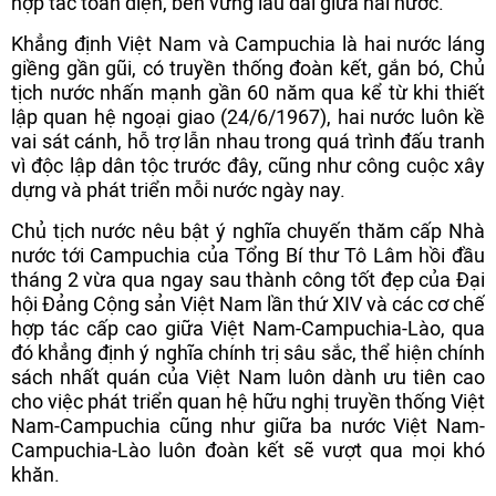
hợp tác toàn diện, bền vững lâu dài giữa hai nước.
Khẳng định Việt Nam và Campuchia là hai nước láng
giềng gần gũi, có truyền thống đoàn kết, gắn bó, Chủ
tịch nước nhấn mạnh gần 60 năm qua kể từ khi thiết
lập quan hệ ngoại giao (24/6/1967), hai nước luôn kề
vai sát cánh, hỗ trợ lẫn nhau trong quá trình đấu tranh
vì độc lập dân tộc trước đây, cũng như công cuộc xây
dựng và phát triển mỗi nước ngày nay.
Chủ tịch nước nêu bật ý nghĩa chuyến thăm cấp Nhà
nước tới Campuchia của Tổng Bí thư Tô Lâm hồi đầu
tháng 2 vừa qua ngay sau thành công tốt đẹp của Đại
hội Đảng Cộng sản Việt Nam lần thứ XIV và các cơ chế
hợp tác cấp cao giữa Việt Nam-Campuchia-Lào, qua
đó khẳng định ý nghĩa chính trị sâu sắc, thể hiện chính
sách nhất quán của Việt Nam luôn dành ưu tiên cao
cho việc phát triển quan hệ hữu nghị truyền thống Việt
Nam-Campuchia cũng như giữa ba nước Việt Nam-
Campuchia-Lào luôn đoàn kết sẽ vượt qua mọi khó
khăn.