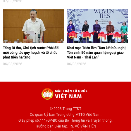
07/08/2026
Tổng Bí thư, Chủ tịch nước: Phải đổi
Khai mạc Triển lãm “Đan kết hữu nghị:
mới công tác quy hoạch và tổ chức
Tôn vinh 50 năm quan hệ ngoại giao
phát triển hạ tầng
Việt Nam - Thái Lan“
06/08/2026
06/08/2026
© 2008 Trang TTĐT
Cơ quan Uỷ ban Trung ương MTTQ Việt Nam.
Giấy phép số:111/GP-BC của Bộ Thông tin và Truyền thông.
Trưởng ban Biên tập: TS. VŨ VĂN TIẾN