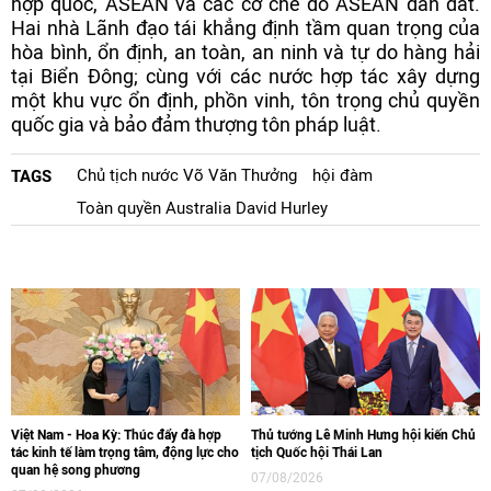
hợp quốc, ASEAN và các cơ chế do ASEAN dẫn dắt.
Hai nhà Lãnh đạo tái khẳng định tầm quan trọng của
hòa bình, ổn định, an toàn, an ninh và tự do hàng hải
tại Biển Đông; cùng với các nước hợp tác xây dựng
một khu vực ổn định, phồn vinh, tôn trọng chủ quyền
quốc gia và bảo đảm thượng tôn pháp luật.
Chủ tịch nước Võ Văn Thưởng
hội đàm
TAGS
Toàn quyền Australia David Hurley
Việt Nam - Hoa Kỳ: Thúc đẩy đà hợp
Thủ tướng Lê Minh Hưng hội kiến Chủ
tác kinh tế làm trọng tâm, động lực cho
tịch Quốc hội Thái Lan
quan hệ song phương
07/08/2026