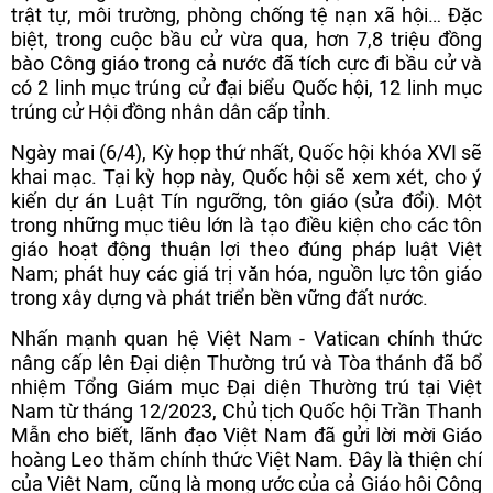
trật tự, môi trường, phòng chống tệ nạn xã hội… Đặc
biệt, trong cuộc bầu cử vừa qua, hơn 7,8 triệu đồng
bào Công giáo trong cả nước đã tích cực đi bầu cử và
có 2 linh mục trúng cử đại biểu Quốc hội, 12 linh mục
trúng cử Hội đồng nhân dân cấp tỉnh.
Ngày mai (6/4), Kỳ họp thứ nhất, Quốc hội khóa XVI sẽ
khai mạc. Tại kỳ họp này, Quốc hội sẽ xem xét, cho ý
kiến dự án Luật Tín ngưỡng, tôn giáo (sửa đổi). Một
trong những mục tiêu lớn là tạo điều kiện cho các tôn
giáo hoạt động thuận lợi theo đúng pháp luật Việt
Nam; phát huy các giá trị văn hóa, nguồn lực tôn giáo
trong xây dựng và phát triển bền vững đất nước.
Nhấn mạnh quan hệ Việt Nam - Vatican chính thức
nâng cấp lên Đại diện Thường trú và Tòa thánh đã bổ
nhiệm Tổng Giám mục Đại diện Thường trú tại Việt
Nam từ tháng 12/2023, Chủ tịch Quốc hội Trần Thanh
Mẫn cho biết, lãnh đạo Việt Nam đã gửi lời mời Giáo
hoàng Leo thăm chính thức Việt Nam. Đây là thiện chí
của Việt Nam, cũng là mong ước của cả Giáo hội Công