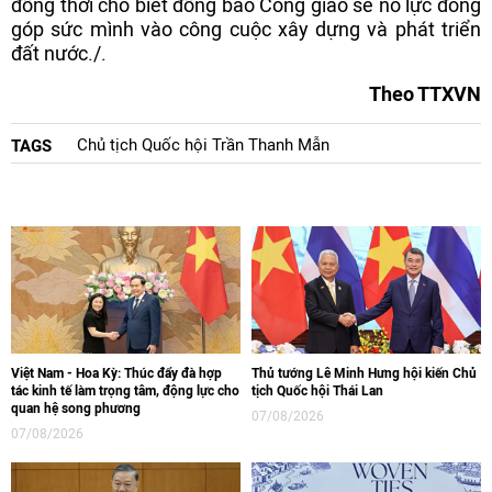
đồng thời cho biết đồng bào Công giáo sẽ nỗ lực đóng
góp sức mình vào công cuộc xây dựng và phát triển
đất nước./.
Theo TTXVN
Chủ tịch Quốc hội Trần Thanh Mẫn
TAGS
Việt Nam - Hoa Kỳ: Thúc đẩy đà hợp
Thủ tướng Lê Minh Hưng hội kiến Chủ
tác kinh tế làm trọng tâm, động lực cho
tịch Quốc hội Thái Lan
quan hệ song phương
07/08/2026
07/08/2026