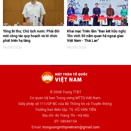
Tổng Bí thư, Chủ tịch nước: Phải đổi
Khai mạc Triển lãm “Đan kết hữu nghị:
mới công tác quy hoạch và tổ chức
Tôn vinh 50 năm quan hệ ngoại giao
phát triển hạ tầng
Việt Nam - Thái Lan“
06/08/2026
06/08/2026
© 2008 Trang TTĐT
Cơ quan Uỷ ban Trung ương MTTQ Việt Nam.
Giấy phép số:111/GP-BC của Bộ Thông tin và Truyền thông.
Trưởng ban Biên tập: TS. VŨ VĂN TIẾN
Địa chỉ: 46 Tràng Thi - Hà Nội
ĐT: 08046154
Email:
trunguongmttqvietnam@gmail.com