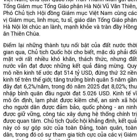
Tổng Giám mục Tổng Giáo phận Hà Nội Vũ Văn Thiên,
Phó Chủ tịch Hội đồng Giám mục Việt Nam cùng các
vị Giám mục, linh mục, tu sĩ, giáo dân Tổng Giáo phận
Hà Nội lời chúc an lành, mạnh khỏe và tràn đầy Hồng
ân Thiên Chúa.
Điểm lại những thành tựu nổi bật của đất nước thời
gian qua, Chủ tịch Quốc hội cho biết, mặc dù phải đối
mặt với rất nhiều khó khăn, thách thức, nhưng đất
nước vẫn đạt được những kết quả đáng mừng. Quy
mô nền kinh tế ước đạt 514 tỷ USD, đứng thứ 32 nền
kinh tế trên thế giới; tăng trưởng bình quân 5 năm gần
đây đạt 6,2%/năm, trong đó năm 2025 đạt 8,02%; thu
nhập bình quân đầu người đạt 5.026 USD. Kinh tế vĩ
mô ổn định, lạm phát được kiềm chế, an sinh xã hội
cho người dân được đảm bảo, quốc phòng - an ninh
được giữ vững, công tác xây dựng hệ thống chính trị
được quan tâm. Chủ tịch Quốc hội khẳng định, kết quả
này có sự góp sức của toàn Đảng, toàn quân, toàn
dân, trong đó có sự tham gia tích cực của các vị Giám