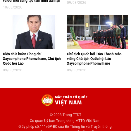
và đổi mới sáng tạo tầm nhìn dài hạn
09/08/2026
10/08/2026
Điện chia buồn Đồng chí
Chủ tịch Quốc hội Trần Thanh Mẫn
Xaysomphone Phomvihane, Chủ tịch
viếng Chủ tịch Quốc hội Lào
Quốc hội Lào
Xaysomphone Phomvihane
09/08/2026
09/08/2026
© 2008 Trang TTĐT
Cơ quan Uỷ ban Trung ương MTTQ Việt Nam.
Giấy phép số:111/GP-BC của Bộ Thông tin và Truyền thông.