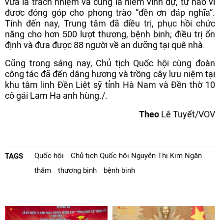
vừa là trách nhiệm và cũng là niềm vinh dự, tự hào vì
được đóng góp cho phong trào “đền ơn đáp nghĩa”.
Tính đến nay, Trung tâm đã điều trị, phục hồi chức
năng cho hơn 500 lượt thương, bệnh binh; điều trị ổn
định và đưa được 88 người về an dưỡng tại quê nhà.
Cũng trong sáng nay, Chủ tịch Quốc hội cùng đoàn
công tác đã đến dâng hương và trồng cây lưu niệm tại
khu tâm linh Đền Liệt sỹ tỉnh Hà Nam và Đền thờ 10
cô gái Lam Hạ anh hùng./.
Theo
Lê Tuyết/VOV
Quốc hội
Chủ tịch Quốc hội Nguyễn Thị Kim Ngân
TAGS
thăm
thương binh
bệnh binh