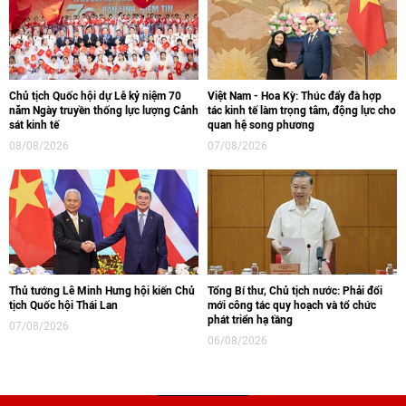
Chủ tịch Quốc hội dự Lễ kỷ niệm 70
Việt Nam - Hoa Kỳ: Thúc đẩy đà hợp
năm Ngày truyền thống lực lượng Cảnh
tác kinh tế làm trọng tâm, động lực cho
sát kinh tế
quan hệ song phương
08/08/2026
07/08/2026
Thủ tướng Lê Minh Hưng hội kiến Chủ
Tổng Bí thư, Chủ tịch nước: Phải đổi
tịch Quốc hội Thái Lan
mới công tác quy hoạch và tổ chức
phát triển hạ tầng
07/08/2026
06/08/2026