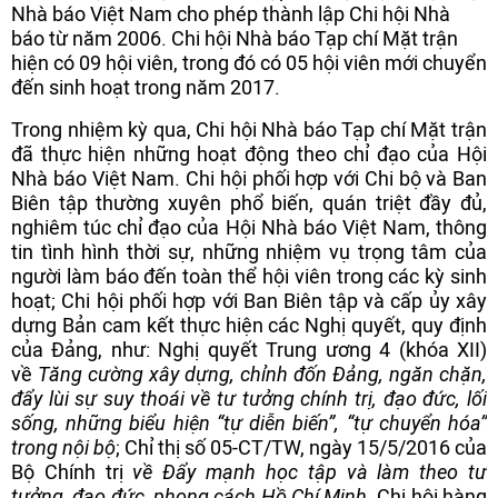
Nhà báo Việt Nam cho phép thành lập Chi hội Nhà
báo từ năm 2006. Chi hội Nhà báo Tạp chí Mặt trận
hiện có 09 hội viên, trong đó có 05 hội viên mới chuyển
đến sinh hoạt trong năm 2017.
Trong nhiệm kỳ qua, Chi hội Nhà báo Tạp chí Mặt trận
đã thực hiện những hoạt động theo chỉ đạo của Hội
Nhà báo Việt Nam. Chi hội phối hợp với Chi bộ và Ban
Biên tập thường xuyên phổ biến, quán triệt đầy đủ,
nghiêm túc chỉ đạo của Hội Nhà báo Việt Nam, thông
tin tình hình thời sự, những nhiệm vụ trọng tâm của
người làm báo đến toàn thể hội viên trong các kỳ sinh
hoạt; Chi hội phối hợp với Ban Biên tập và cấp ủy xây
dựng Bản cam kết thực hiện các Nghị quyết, quy định
của Đảng, như: Nghị quyết Trung ương 4 (khóa XII)
về
Tăng cường xây dựng, chỉnh đốn Đảng, ngăn chặn,
đẩy lùi sự suy thoái về tư tưởng chính trị, đạo đức, lối
sống, những biểu hiện “tự diễn biến”, “tự chuyển hóa”
trong nội bộ
; Chỉ thị số 05-CT/TW, ngày 15/5/2016 của
Bộ Chính trị
về Đẩy mạnh học tập và làm theo tư
tưởng, đạo đức, phong cách Hồ Chí Minh
. Chi hội hàng