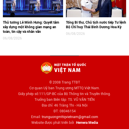
Thủ tướng Lê Minh Hưng: Quyết tâm
Tổng Bí thư, Chủ tịch nước tiếp Tư lệnh
xây dựng một không gian mạng an
Bộ Chỉ huy Thái Bình Dương Hoa Kỳ
toàn, tin cậy và nhân văn
06/08/2026
06/08/2026
© 2008 Trang TTĐT
Cơ quan Uỷ ban Trung ương MTTQ Việt Nam.
Giấy phép số:111/GP-BC của Bộ Thông tin và Truyền thông.
Trưởng ban Biên tập: TS. VŨ VĂN TIẾN
Địa chỉ: 46 Tràng Thi - Hà Nội
ĐT: 08046154
Email:
trunguongmttqvietnam@gmail.com
Website được phát triển bởi
Hemera Media