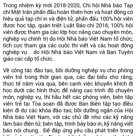
Trong nhiệm kỳ mới 2018-2020, Chi hội Nhà báo Tạp
chí Mặt trận phấn đấu hoàn thiện hơn và hoạt động có
hiệu quả tạp chí in và điện tử; phấn đấu 100% hội viên
được học tập, quán triệt Luật Báo chí 2016; 100% hội
viên được tham gia các lớp học nâng cao chuyên môn,
nghiệp vụ chính trị do Hội Nhà báo Việt Nam tổ chức;
tích cực tham gia các cuộc thi viết và các hoạt động
nghiệp vụ... do Hội Nhà báo Việt Nam và Ban Tuyên
giáo các cấp tổ chức…
Về công tác đào tạo, bồi dưỡng nghiệp vụ cho phóng
viên trẻ trong thời gian qua,
các đại biểu cho rằng,
thực tế năm vừa qua, bên cạnh việc khuyến khích đi
học dưới các hình thức để nâng cao trình độ chuyên
môn, nghiệp vụ, thì hầu hết các phóng viên, biên tập
viên trẻ tại Tòa soạn đã được Ban Biên tập tạo điều
kiện đi dự các khóa đào tạo, bồi dưỡng ngắn của Hội
Nhà báo Việt Nam, với các chủ đề như các kỹ năng
làm báo điện tử; biên tập, trình bày báo in; kỹ năng viết
báo nói chung… Để đáp ứng yêu cầu phát triển trong