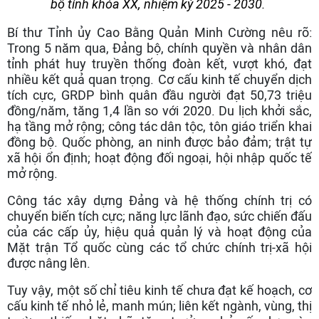
bộ tỉnh khóa XX, nhiệm kỳ 2025 - 2030.
Bí thư Tỉnh ủy Cao Bằng Quản Minh Cường nêu rõ:
Trong 5 năm qua, Đảng bộ, chính quyền và nhân dân
tỉnh phát huy truyền thống đoàn kết, vượt khó, đạt
nhiều kết quả quan trọng. Cơ cấu kinh tế chuyển dịch
tích cực, GRDP bình quân đầu người đạt 50,73 triệu
đồng/năm, tăng 1,4 lần so với 2020. Du lịch khởi sắc,
hạ tầng mở rộng; công tác dân tộc, tôn giáo triển khai
đồng bộ. Quốc phòng, an ninh được bảo đảm; trật tự
xã hội ổn định; hoạt động đối ngoại, hội nhập quốc tế
mở rộng.
Công tác xây dựng Đảng và hệ thống chính trị có
chuyển biến tích cực; năng lực lãnh đạo, sức chiến đấu
của các cấp ủy, hiệu quả quản lý và hoạt động của
Mặt trận Tổ quốc cùng các tổ chức chính trị-xã hội
được nâng lên.
Tuy vậy, một số chỉ tiêu kinh tế chưa đạt kế hoạch, cơ
cấu kinh tế nhỏ lẻ, manh mún; liên kết ngành, vùng, thị