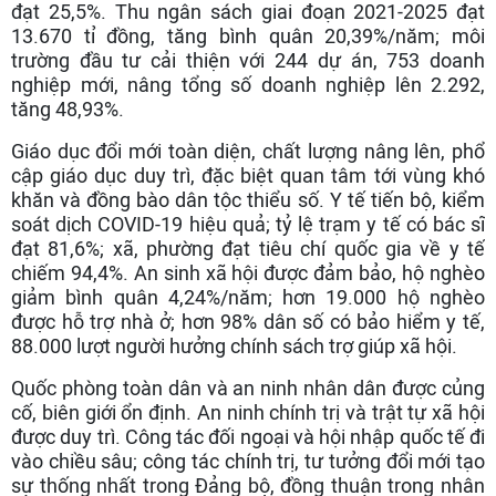
đạt 25,5%. Thu ngân sách giai đoạn 2021-2025 đạt
13.670 tỉ đồng, tăng bình quân 20,39%/năm; môi
trường đầu tư cải thiện với 244 dự án, 753 doanh
nghiệp mới, nâng tổng số doanh nghiệp lên 2.292,
tăng 48,93%.
Giáo dục đổi mới toàn diện, chất lượng nâng lên, phổ
cập giáo dục duy trì, đặc biệt quan tâm tới vùng khó
khăn và đồng bào dân tộc thiểu số. Y tế tiến bộ, kiểm
soát dịch COVID-19 hiệu quả; tỷ lệ trạm y tế có bác sĩ
đạt 81,6%; xã, phường đạt tiêu chí quốc gia về y tế
chiếm 94,4%. An sinh xã hội được đảm bảo, hộ nghèo
giảm bình quân 4,24%/năm; hơn 19.000 hộ nghèo
được hỗ trợ nhà ở; hơn 98% dân số có bảo hiểm y tế,
88.000 lượt người hưởng chính sách trợ giúp xã hội.
Quốc phòng toàn dân và an ninh nhân dân được củng
cố, biên giới ổn định. An ninh chính trị và trật tự xã hội
được duy trì. Công tác đối ngoại và hội nhập quốc tế đi
vào chiều sâu; công tác chính trị, tư tưởng đổi mới tạo
sự thống nhất trong Đảng bộ, đồng thuận trong nhân