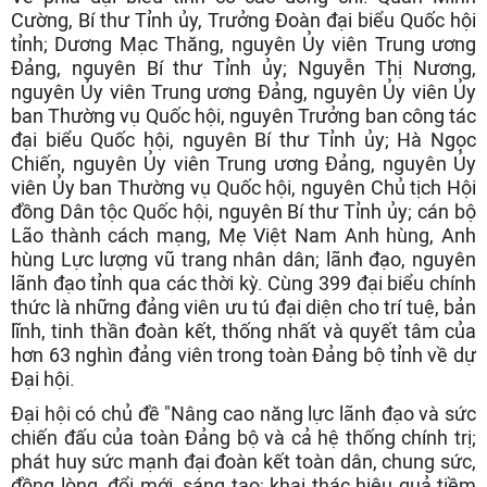
Cường, Bí thư Tỉnh ủy, Trưởng Đoàn đại biểu Quốc hội
tỉnh; Dương Mạc Thăng, nguyên Ủy viên Trung ương
Đảng, nguyên Bí thư Tỉnh ủy; Nguyễn Thị Nương,
nguyên Ủy viên Trung ương Đảng, nguyên Ủy viên Ủy
ban Thường vụ Quốc hội, nguyên Trưởng ban công tác
đại biểu Quốc hội, nguyên Bí thư Tỉnh ủy; Hà Ngọc
Chiến, nguyên Ủy viên Trung ương Đảng, nguyên Ủy
viên Ủy ban Thường vụ Quốc hội, nguyên Chủ tịch Hội
đồng Dân tộc Quốc hội, nguyên Bí thư Tỉnh ủy; cán bộ
Lão thành cách mạng, Mẹ Việt Nam Anh hùng, Anh
hùng Lực lượng vũ trang nhân dân; lãnh đạo, nguyên
lãnh đạo tỉnh qua các thời kỳ. Cùng 399 đại biểu chính
thức là những đảng viên ưu tú đại diện cho trí tuệ, bản
lĩnh, tinh thần đoàn kết, thống nhất và quyết tâm của
hơn 63 nghìn đảng viên trong toàn Đảng bộ tỉnh về dự
Đại hội.
Đại hội có chủ đề "Nâng cao năng lực lãnh đạo và sức
chiến đấu của toàn Đảng bộ và cả hệ thống chính trị;
phát huy sức mạnh đại đoàn kết toàn dân, chung sức,
đồng lòng, đổi mới, sáng tạo; khai thác hiệu quả tiềm