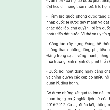
- Văn hóa - xã hội có bước phát triể
đạt tiêu chí nông thôn mới); tỉ lệ h
- Tiềm lực quốc phòng được tăng cư
nhập quốc tế được đẩy mạnh và đạt 
chắc độc lập, chủ quyền, lợi ích quố
phát triển đất nước. Vị thế và uy tín
- Công tác xây dựng Đảng, hệ thốn
chống tham nhũng, lãng phí, tiêu 
Đảng trong sạch, vững mạnh, nâng 
môi trường lành mạnh để phát triển ki
- Quốc hội hoạt động ngày càng ch
và chính quyền các cấp có nhiều nỗ 
quản lý, điều hành.
Có được những kết quả to lớn nêu tr
quan trọng, có ý nghĩa lịch sử củ
2016-2017. Có sự đoàn kết, thống n