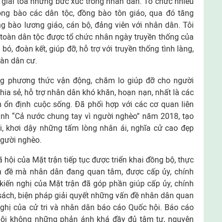
 giải tỏa những bức xúc trong nhân dân. Tổ chức nhiều
đồng bào các dân tộc, đồng bào tôn giáo, qua đó tăng
g bào lương giáo, cán bộ, đảng viên với nhân dân. Tôi
 toàn dân tộc được tổ chức nhân ngày truyền thống của
ó, đoàn kết, giúp đỡ, hỗ trợ với truyền thống tình làng,
àn dân cư.
ong phương thức vận động, chăm lo giúp đỡ cho người
chia sẻ, hỗ trợ nhân dân khó khăn, hoạn nạn, nhất là các
m ổn định cuộc sống. Đã phối hợp với các cơ quan liên
ình “Cả nước chung tay vì người nghèo” năm 2018, tạo
, khơi dậy những tấm lòng nhân ái, nghĩa cử cao đẹp
người nghèo.
 hội của Mặt trận tiếp tục được triển khai đồng bộ, thực
n đề mà nhân dân đang quan tâm, được cấp ủy, chính
kiến nghị của Mặt trận đã góp phần giúp cấp ủy, chính
sách, biện pháp giải quyết những vấn đề nhân dân quan
 nghị của cử tri và nhân dân báo cáo Quốc hội. Báo cáo
hội không những phản ánh khá đầy đủ tâm tư, nguyện