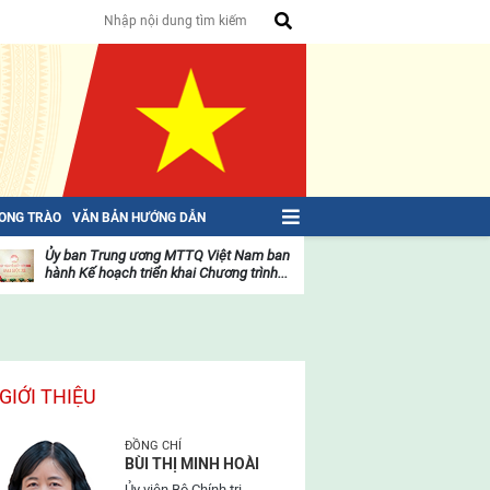
HONG TRÀO
VĂN BẢN HƯỚNG DẪN
Ủy ban Trung ương MTTQ Việt Nam ban
Toàn văn NGHỊ QU
hành Kế hoạch triển khai Chương trình...
toàn quốc Mặt trậ
oạt
Hoạt
ộng
động
ủa
của
ặt
mặt
rận
trận
GIỚI THIỆU
ĐỒNG CHÍ
BÙI THỊ MINH HOÀI
Ủy viên Bộ Chính trị,