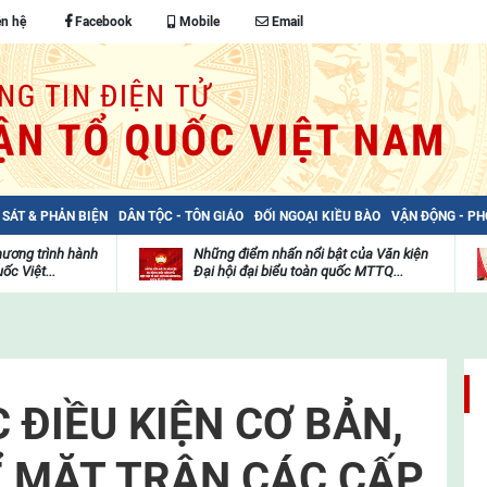
ên hệ
Facebook
Mobile
Email
 SÁT & PHẢN BIỆN
DÂN TỘC - TÔN GIÁO
ĐỐI NGOẠI KIỀU BÀO
VẬN ĐỘNG - P
hương trình hành
Những điểm nhấn nổi bật của Văn kiện
ốc Việt...
Đại hội đại biểu toàn quốc MTTQ...
Thư
H
viện
đ
video
c
m
t
 ĐIỀU KIỆN CƠ BẢN,
Ể MẶT TRẬN CÁC CẤP