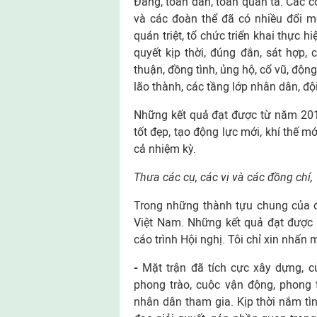
Đảng, toàn dân, toàn quân ta. Các 
và các đoàn thể đã có nhiều đổi mớ
quán triệt, tổ chức triển khai thực 
quyết kịp thời, đúng đắn, sát hợp,
thuận, đồng tình, ủng hộ, cổ vũ, động
lão thành, các tầng lớp nhân dân, đội 
Những kết quả đạt được từ năm 2016
tốt đẹp, tạo động lực mới, khí thế 
cả nhiệm kỳ.
Thưa các cụ, các vị và các đồng chí,
Trong những thành tựu chung của đ
Việt Nam. Những kết quả đạt được
cáo trình Hội nghị. Tôi chỉ xin nhấ
-
Mặt trận đã tích cực xây dựng, c
phong trào, cuộc vận động, phong 
nhân dân tham gia. Kịp thời nắm t