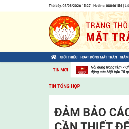
Thứ bảy, 08/08/2026 15:27 | Hotline: 08046154 |
Li
GIỚI THIỆU
HOẠT ĐỘNG MẶT TRẬN
GIÁM
Bài viết của Tổng Bí thư Tô Lâm: TIẾN
Nội dung trọng tâm 7 C
TIN MỚI
LÊN! TOÀN THẮNG ẮT VỀ TA!
động của Mặt trận Tổ qu
Thư
viện
TIN TỔNG HỢP
video
ĐẢM BẢO CÁC
CẦN THIẾT Đ