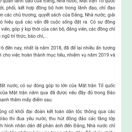
cơ quan lãnh đạo của Đảng, Nhà nước, Mặt trận Tổ quốc
i, phối, kết hợp đồng bộ hơn trong lãnh đạo, chỉ đạo
hiện các chủ trương, quyết sách của Đảng, Nhà nước; giải
 có hiệu quả các vấn đề cuộc sống đặt ra. Có sự đồng
 viên, góp ý kịp thời của cán bộ, đảng viên, các đồng chí
ngũ trí thức, báo chí,...
 đến nay, nhất là năm 2018, đã để lại nhiều ấn tượng
mới cho việc hoàn thành mục tiêu, nhiệm vụ năm 2019 và
ất nước, có sự đóng góp to lớn của Mặt trận Tổ quốc
 của Mặt trận năm qua đã được nêu đầy đủ trong Báo
n mạnh thêm mấy điểm sau:
ủng cố khối đại đoàn kết toàn dân tộc thông qua các
trào thi đua yêu nước, thu hút đông đảo các tầng lớp
ình hình nhân dân để phản ánh đến Đảng, Nhà nước chỉ