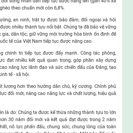
n; đời sống nhân dân tiếp tục được nâng lên (gần 40% xã
ộ nghèo theo chuẩn mới còn 6,8%.
ờng; an ninh, trật tự được bảo đảm; đối ngoại và hội
được nhiều thành tựu nổi bật. Chúng ta đã bảo vệ vững
c gia, dân tộc; giữ vững môi trường hòa bình ổn định để
 quốc tế của Việt Nam tiếp tục được nâng cao.
g chính trị tiếp tục được đẩy mạnh. Công tác phòng,
cực đạt nhiều kết quả quan trọng; góp phần xây dựng
cao năng lực lãnh đạo và sức chiến đấu của Đảng; tạo
nh tế - xã hội.
ất lượng hơn theo hướng dân chủ, kỷ cương. Chính phủ
lực đổi mới, nâng cao năng lực và chất lượng, hiệu quả
ên là do: Chúng ta được kế thừa những thành tựu to lớn
a hơn 30 năm đổi mới và kết quả đạt được trong 2 năm
hất, nỗ lực phấn đấu, chung sức, chung lòng của toàn