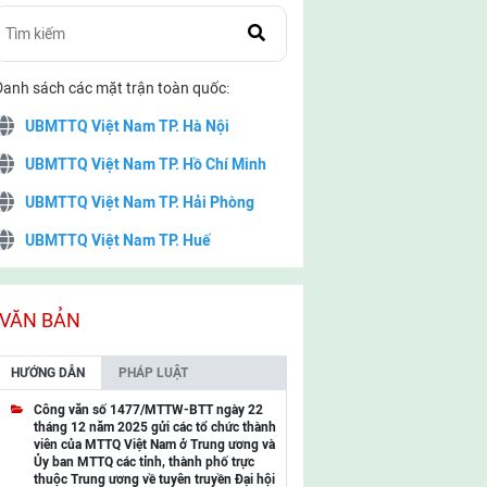
Danh sách các mặt trận toàn quốc:
UBMTTQ Việt Nam TP. Hà Nội
UBMTTQ Việt Nam TP. Hồ Chí Minh
UBMTTQ Việt Nam TP. Hải Phòng
UBMTTQ Việt Nam TP. Huế
UBMTTQ Việt Nam TP. Đà Nẵng
UBMTTQ Việt Nam TP. Cần Thơ
VĂN BẢN
UBMTTQ Việt Nam tỉnh Quảng Ninh
HƯỚNG DẪN
PHÁP LUẬT
UBMTTQ Việt Nam tỉnh Cao Bằng
Công văn số 1477/MTTW-BTT ngày 22
tháng 12 năm 2025 gửi các tổ chức thành
UBMTTQ Việt Nam tỉnh Lạng Sơn
viên của MTTQ Việt Nam ở Trung ương và
Ủy ban MTTQ các tỉnh, thành phố trực
UBMTTQ Việt Nam tỉnh Lai Châu
thuộc Trung ương về tuyên truyền Đại hội