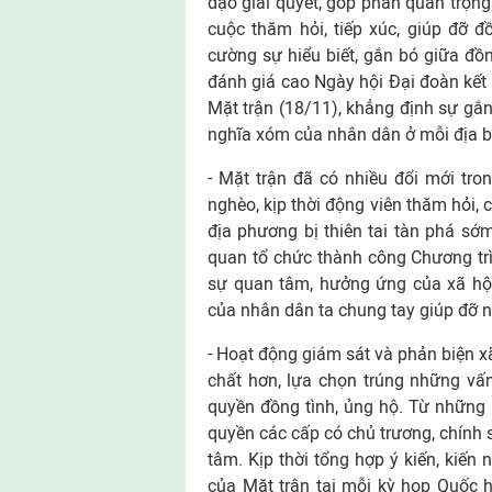
đạo giải quyết, góp phần quan trọng
cuộc thăm hỏi, tiếp xúc, giúp đỡ 
cường sự hiểu biết, gắn bó giữa đồn
đánh giá cao Ngày hội Đại đoàn kết
Mặt trận (18/11), khẳng định sự gắn b
nghĩa xóm của nhân dân ở mỗi địa b
- Mặt trận đã có nhiều đổi mới tr
nghèo, kịp thời động viên thăm hỏi, 
địa phương bị thiên tai tàn phá sớ
quan tổ chức thành công Chương tr
sự quan tâm, hưởng ứng của xã hội
của nhân dân ta chung tay giúp đỡ 
- Hoạt động giám sát và phản biện xã
chất hơn, lựa chọn trúng những vấ
quyền đồng tình, ủng hộ. Từ những 
quyền các cấp có chủ trương, chính 
tâm. Kịp thời tổng hợp ý kiến, kiến
của Mặt trận tại mỗi kỳ họp Quốc 