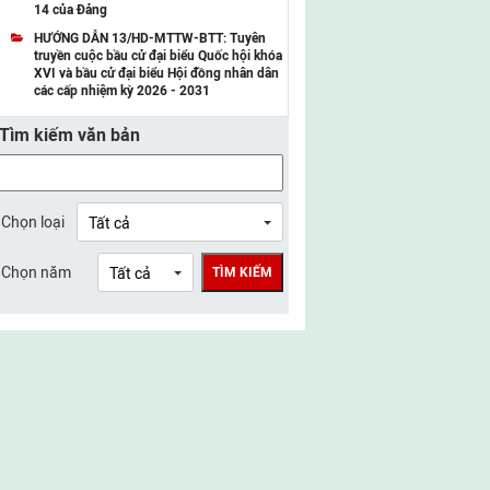
14 của Đảng
UBMTTQ Việt Nam tỉnh Điện Biên
HƯỚNG DẪN 13/HD-MTTW-BTT: Tuyên
truyền cuộc bầu cử đại biểu Quốc hội khóa
UBMTTQ Việt Nam tỉnh Sơn La
XVI và bầu cử đại biểu Hội đồng nhân dân
các cấp nhiệm kỳ 2026 - 2031
UBMTTQ Việt Nam tỉnh Thanh Hóa
Tìm kiếm văn bản
UBMTTQ Việt Nam tỉnh Nghệ An
UBMTTQ Việt Nam tỉnh Hà Tĩnh
UBMTTQ Việt Nam tỉnh Tuyên Quang
Chọn loại
UBMTTQ Việt Nam tỉnh Lào Cai
Chọn năm
TÌM KIẾM
UBMTTQ Việt Nam tỉnh Thái Nguyên
UBMTTQ Việt Nam tỉnh Phú Thọ
UBMTTQ Việt Nam tỉnh Bắc Ninh
UBMTTQ Việt Nam tỉnh Hưng Yên
UBMTTQ Việt Nam tỉnh Ninh Bình
UBMTTQ Việt Nam tỉnh Quảng Trị