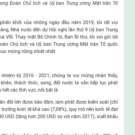
trong Đoàn Chủ tịch và Uỷ ban Trung ương Mặt trận Tổ
, phấn khởi của những ngày đầu năm 2019, tôi rất vui
ảng, Nhà nước đến dự Hội nghị lần thứ 9 Uỷ ban Trung
VIII. Thay mặt Bộ Chính trị, Ban Bí thư, tôi xin gửi tới
 Đoàn Chủ tịch và Uỷ ban Trung ương Mặt trận Tổ quốc
chúc mừng nồng nhiệt nhất.
 nhiệm kỳ 2016 - 2021, chúng ta vui mừng nhận thấy,
khăn, thách thức, song, đất nước ta vẫn tiếp tục phát
hết các lĩnh vực, nổi bật là:
c cân đối lớn được bảo đảm, lạm phát được kiểm soát (chỉ
 trưởng kinh tế khá cao (7,08%); quy mô nền kinh tế đạt
580 USD (tăng hơn 200 USD so với năm 2017); xuất khẩu