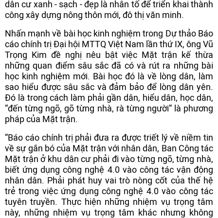
dân cư xanh - sạch - đẹp là nhân tố để triển khai thành
công xây dựng nông thôn mới, đô thị văn minh.
Nhấn mạnh về bài học kinh nghiệm trong Dự thảo Báo
cáo chính trị Đại hội MTTQ Việt Nam lần thứ IX, ông Vũ
Trọng Kim đề nghị nêu bật việc Mặt trận kế thừa
những quan điểm sâu sắc đã có và rút ra những bài
học kinh nghiệm mới. Bài học đó là về lòng dân, làm
sao hiểu được sâu sắc và đảm bảo để lòng dân yên.
Đó là trong cách làm phải gần dân, hiểu dân, học dân,
“đến từng ngõ, gõ từng nhà, rà từng người” là phương
pháp của Mặt trận.
“Báo cáo chính trị phải đưa ra được triết lý về niềm tin
về sự gắn bó của Mặt trận với nhân dân, Ban Công tác
Mặt trận ở khu dân cư phải đi vào từng ngõ, từng nhà,
biết ứng dụng công nghệ 4.0 vào công tác vận động
nhân dân. Phải phát huy vai trò nòng cốt của thế hệ
trẻ trong việc ứng dụng công nghệ 4.0 vào công tác
tuyên truyền. Thực hiện những nhiệm vụ trọng tâm
này, những nhiệm vụ trọng tâm khác nhưng không