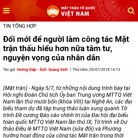
TIN TỔNG HỢP
Đổi mới để người làm công tác Mặt
trận thấu hiểu hơn nữa tâm tư,
nguyện vọng của nhân dân
Tác giả
Hương Diệp - Ảnh: Quang Vinh
Thứ năm, 05/07/2018 14:13
(Mặt trận) - Ngày 5/7, từ những nội dung trình bày tại
Hội nghị Đoàn Chủ tịch Ủy ban Trung ương MTTQ Việt
Nam lần thứ mười bốn (khóa VIII) tại Nghệ An, các đại
biểu tham dự đã tập trung thảo luận xung quanh Tờ
trình Đề cương Báo cáo chính trị của Đại hội đại biểu
toàn quốc MTTQ Việt Nam lần thứ IX; Tờ trình về Dự
thảo Điều lệ MTTQ Việt Nam (sửa đổi) và Phương
hướng hoạt động của công tác Mặt trận trong thời