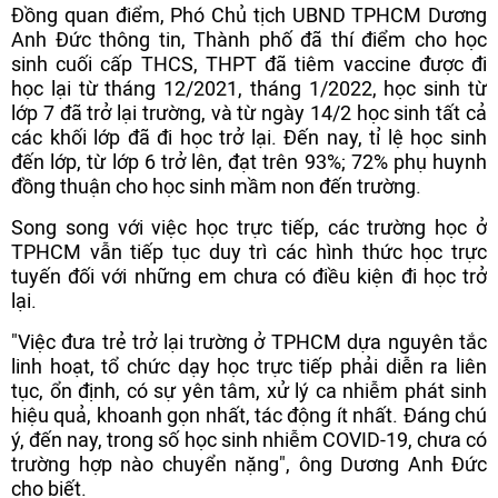
Đồng quan điểm, Phó Chủ tịch UBND TPHCM Dương
Anh Đức thông tin, Thành phố đã thí điểm cho học
sinh cuối cấp THCS, THPT đã tiêm vaccine được đi
học lại từ tháng 12/2021, tháng 1/2022, học sinh từ
lớp 7 đã trở lại trường, và từ ngày 14/2 học sinh tất cả
các khối lớp đã đi học trở lại. Đến nay, tỉ lệ học sinh
đến lớp, từ lớp 6 trở lên, đạt trên 93%; 72% phụ huynh
đồng thuận cho học sinh mầm non đến trường.
Song song với việc học trực tiếp, các trường học ở
TPHCM vẫn tiếp tục duy trì các hình thức học trực
tuyến đối với những em chưa có điều kiện đi học trở
lại.
"Việc đưa trẻ trở lại trường ở TPHCM dựa nguyên tắc
linh hoạt, tổ chức dạy học trực tiếp phải diễn ra liên
tục, ổn định, có sự yên tâm, xử lý ca nhiễm phát sinh
hiệu quả, khoanh gọn nhất, tác động ít nhất. Đáng chú
ý, đến nay, trong số học sinh nhiễm COVID-19, chưa có
trường hợp nào chuyển nặng", ông Dương Anh Đức
cho biết.