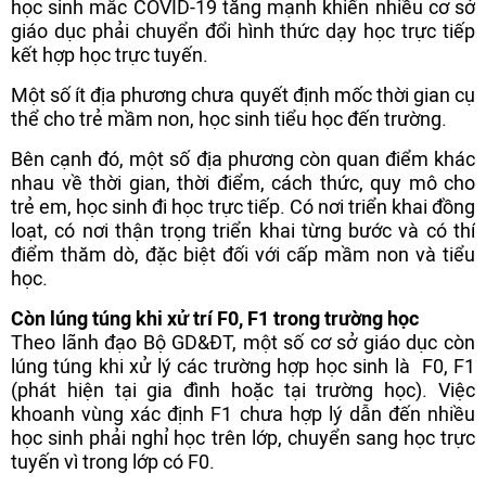
học sinh mắc COVID-19 tăng mạnh khiến nhiều cơ sở
giáo dục phải chuyển đổi hình thức dạy học trực tiếp
kết hợp học trực tuyến.
Một số ít địa phương chưa quyết định mốc thời gian cụ
thể cho trẻ mầm non, học sinh tiểu học đến trường.
Bên cạnh đó, một số địa phương còn quan điểm khác
nhau về thời gian, thời điểm, cách thức, quy mô cho
trẻ em, học sinh đi học trực tiếp. Có nơi triển khai đồng
loạt, có nơi thận trọng triển khai từng bước và có thí
điểm thăm dò, đặc biệt đối với cấp mầm non và tiểu
học.
Còn lúng túng khi xử trí F0, F1 trong trường học
Theo lãnh đạo Bộ GD&ĐT, một số cơ sở giáo dục còn
lúng túng khi xử lý các trường hợp học sinh là F0, F1
(phát hiện tại gia đình hoặc tại trường học). Việc
khoanh vùng xác định F1 chưa hợp lý dẫn đến nhiều
học sinh phải nghỉ học trên lớp, chuyển sang học trực
tuyến vì trong lớp có F0.