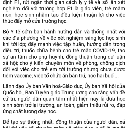
định F1, rút ngắn thời gian cách ly y tế và số lần xét
nghiệm đối với trường hợp F1 là giáo viên, trẻ mầm
non, học sinh nhằm tạo điều kiện thuận lợi cho việc
thúc đẩy mở cửa trường học.
Bộ Y tế sớm ban hành hướng dẫn và thống nhất với
các địa phương về việc xét nghiệm sàng lọc học sinh
khi tới lớp; đẩy mạnh việc tập huấn, hướng dẫn trong
điều trị, thuốc chữa bệnh cho trẻ mắc COVID-19, tạo
sự an tâm cho phụ huynh, đồng thuận trong dư luận
xã hội; cho ý kiến chuyên môn về phòng, chống dịch
đối với việc cho trẻ em tới trường nhưng chưa được
tiêm vaccine; việc tổ chức ăn bán trú, học hai buổi...
Lãnh đạo Ủy ban Văn hoá-Giáo dục, Ủy ban Xã hội của
Quốc hội, Ban Tuyên giáo Trung ương cho rằng vấn đề
cử tri, người dân quan tâm nhất hiện nay là đưa học
sinh sớm trở lại trường, an toàn, giảm thiểu rủi ro, đáp
ứng chất lượng dạy học.
Để tạo sự thống nhất, đồng thuận của người dân, xã