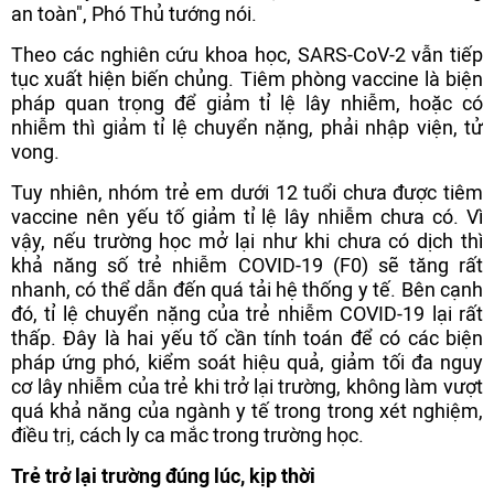
an toàn", Phó Thủ tướng nói.
Theo các nghiên cứu khoa học, SARS-CoV-2 vẫn tiếp
tục xuất hiện biến chủng. Tiêm phòng vaccine là biện
pháp quan trọng để giảm tỉ lệ lây nhiễm, hoặc có
nhiễm thì giảm tỉ lệ chuyển nặng, phải nhập viện, tử
vong.
Tuy nhiên, nhóm trẻ em dưới 12 tuổi chưa được tiêm
vaccine nên yếu tố giảm tỉ lệ lây nhiễm chưa có. Vì
vậy, nếu trường học mở lại như khi chưa có dịch thì
khả năng số trẻ nhiễm COVID-19 (F0) sẽ tăng rất
nhanh, có thể dẫn đến quá tải hệ thống y tế. Bên cạnh
đó, tỉ lệ chuyển nặng của trẻ nhiễm COVID-19 lại rất
thấp. Đây là hai yếu tố cần tính toán để có các biện
pháp ứng phó, kiểm soát hiệu quả, giảm tối đa nguy
cơ lây nhiễm của trẻ khi trở lại trường, không làm vượt
quá khả năng của ngành y tế trong trong xét nghiệm,
điều trị, cách ly ca mắc trong trường học.
Trẻ trở lại trường đúng lúc, kịp thời