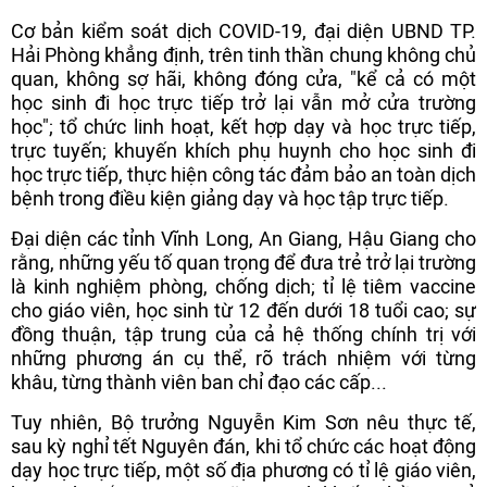
Cơ bản kiểm soát dịch COVID-19, đại diện UBND TP.
Hải Phòng khẳng định, trên tinh thần chung không chủ
quan, không sợ hãi, không đóng cửa, "kể cả có một
học sinh đi học trực tiếp trở lại vẫn mở cửa trường
học"; tổ chức linh hoạt, kết hợp dạy và học trực tiếp,
trực tuyến; khuyến khích phụ huynh cho học sinh đi
học trực tiếp, thực hiện công tác đảm bảo an toàn dịch
bệnh trong điều kiện giảng dạy và học tập trực tiếp.
Đại diện các tỉnh Vĩnh Long, An Giang, Hậu Giang cho
rằng, những yếu tố quan trọng để đưa trẻ trở lại trường
là kinh nghiệm phòng, chống dịch; tỉ lệ tiêm vaccine
cho giáo viên, học sinh từ 12 đến dưới 18 tuổi cao; sự
đồng thuận, tập trung của cả hệ thống chính trị với
những phương án cụ thể, rõ trách nhiệm với từng
khâu, từng thành viên ban chỉ đạo các cấp...
Tuy nhiên, Bộ trưởng Nguyễn Kim Sơn nêu thực tế,
sau kỳ nghỉ tết Nguyên đán, khi tổ chức các hoạt động
dạy học trực tiếp, một số địa phương có tỉ lệ giáo viên,