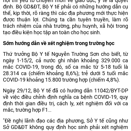
hội thì yếu tố chuyên môn về giáo dục, y tế là quyết
định. Bộ GD&ĐT, Bộ Y tế phải có những hướng dẫn cụ
thể, kịp thời, rõ ràng thì các địa phương mới thực hiện
được thuận lợi. Chúng ta cần tuyên truyền, làm rõ
trách nhiệm của nhà trường, phụ huynh, xã hội trong
tạo điều kiện học tập an toàn cho học sinh.
Sớm hướng dẫn về xét nghiệm trong trường học
Thứ trưởng Bộ Y tế Nguyễn Trường Sơn cho biết, từ
ngày 1-15/2, cả nước ghi nhận khoảng 329.000 ca
mắc COVID-19, trong đó, số ca mắc từ 5-18 tuổi là
28.314 ca (chiếm khoảng 8,6%); trẻ dưới 5 tuổi mắc
COVID-19 khoảng 15.800 trường hợp (chiếm 4,8%).
Ngày 29/12, Bộ Y tế đã có hướng dẫn 11042/BYT-DP
về việc điều chỉnh định nghĩa ca bệnh COVID-19, quy
định thời gian điều trị, cách ly, xét nghiệm đối với ca
mắc, trường hợp F1…
"Đề nghị lãnh đạo các địa phương, Sở Y tế cũng như
Sở GD&ĐT không quy định học sinh phải xét nghiệm