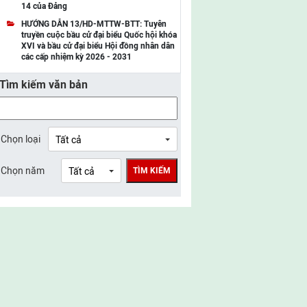
14 của Đảng
UBMTTQ Việt Nam tỉnh Điện Biên
HƯỚNG DẪN 13/HD-MTTW-BTT: Tuyên
truyền cuộc bầu cử đại biểu Quốc hội khóa
UBMTTQ Việt Nam tỉnh Sơn La
XVI và bầu cử đại biểu Hội đồng nhân dân
các cấp nhiệm kỳ 2026 - 2031
UBMTTQ Việt Nam tỉnh Thanh Hóa
Tìm kiếm văn bản
UBMTTQ Việt Nam tỉnh Nghệ An
UBMTTQ Việt Nam tỉnh Hà Tĩnh
UBMTTQ Việt Nam tỉnh Tuyên Quang
Chọn loại
UBMTTQ Việt Nam tỉnh Lào Cai
Chọn năm
TÌM KIẾM
UBMTTQ Việt Nam tỉnh Thái Nguyên
UBMTTQ Việt Nam tỉnh Phú Thọ
UBMTTQ Việt Nam tỉnh Bắc Ninh
UBMTTQ Việt Nam tỉnh Hưng Yên
UBMTTQ Việt Nam tỉnh Ninh Bình
UBMTTQ Việt Nam tỉnh Quảng Trị