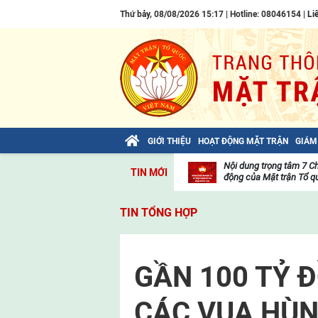
Thứ bảy, 08/08/2026 15:17 | Hotline: 08046154 |
Li
GIỚI THIỆU
HOẠT ĐỘNG MẶT TRẬN
GIÁM
Bài viết của Tổng Bí thư Tô Lâm: TIẾN
Nội dung trọng tâm 7 C
TIN MỚI
LÊN! TOÀN THẮNG ẮT VỀ TA!
động của Mặt trận Tổ qu
Thư
viện
TIN TỔNG HỢP
video
GẦN 100 TỶ 
CÁC VUA HÙN