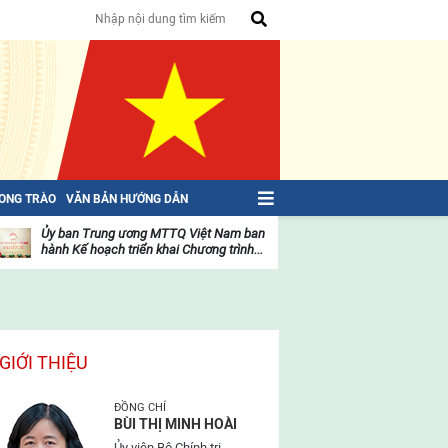
HONG TRÀO
VĂN BẢN HƯỚNG DẪN
Ủy ban Trung ương MTTQ Việt Nam ban
Toàn văn NGHỊ QU
hành Kế hoạch triển khai Chương trình...
toàn quốc Mặt trậ
oạt
Hoạt
ộng
động
ủa
của
ặt
mặt
rận
trận
GIỚI THIỆU
ĐỒNG CHÍ
BÙI THỊ MINH HOÀI
Ủy viên Bộ Chính trị,