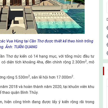
các Vua Hùng tại Cần Thơ được thiết kế theo hình trống
ng. Ảnh: TUẤN QUANG
ần Thơ dự kiến có 14 hạng mục, với tổng mức đầu tư
2
 có diện tích khoảng 4ha, đền chính rộng 2.300m
, mô
2
2
ường rộng 5.530m
, sân lễ hội hơn 17.000m
.
i năm 2018 và hoàn thành năm 2020, tại khuôn viên khu
ể thao quận Bình Thủy.
, hiện công trình đang được lấy ý kiến rộng rãi trong