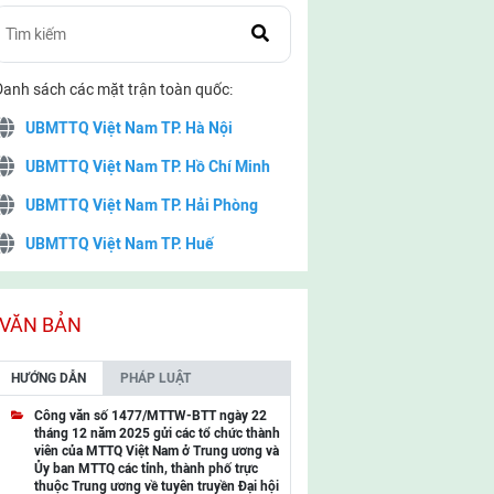
Danh sách các mặt trận toàn quốc:
UBMTTQ Việt Nam TP. Hà Nội
UBMTTQ Việt Nam TP. Hồ Chí Minh
UBMTTQ Việt Nam TP. Hải Phòng
UBMTTQ Việt Nam TP. Huế
UBMTTQ Việt Nam TP. Đà Nẵng
UBMTTQ Việt Nam TP. Cần Thơ
VĂN BẢN
UBMTTQ Việt Nam tỉnh Quảng Ninh
HƯỚNG DẪN
PHÁP LUẬT
UBMTTQ Việt Nam tỉnh Cao Bằng
Công văn số 1477/MTTW-BTT ngày 22
tháng 12 năm 2025 gửi các tổ chức thành
UBMTTQ Việt Nam tỉnh Lạng Sơn
viên của MTTQ Việt Nam ở Trung ương và
Ủy ban MTTQ các tỉnh, thành phố trực
UBMTTQ Việt Nam tỉnh Lai Châu
thuộc Trung ương về tuyên truyền Đại hội