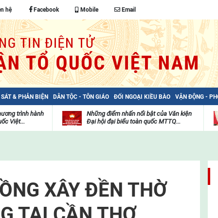
ên hệ
Facebook
Mobile
Email
 SÁT & PHẢN BIỆN
DÂN TỘC - TÔN GIÁO
ĐỐI NGOẠI KIỀU BÀO
VẬN ĐỘNG - P
hương trình hành
Những điểm nhấn nổi bật của Văn kiện
ốc Việt...
Đại hội đại biểu toàn quốc MTTQ...
Thư
H
viện
đ
video
c
m
t
ĐỒNG XÂY ĐỀN THỜ
G TẠI CẦN THƠ