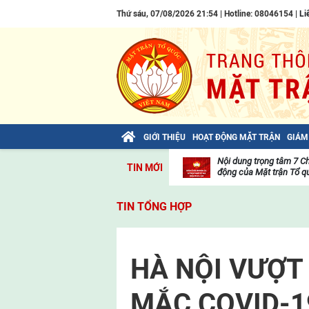
Thứ sáu, 07/08/2026 21:54 | Hotline: 08046154 |
Li
GIỚI THIỆU
HOẠT ĐỘNG MẶT TRẬN
GIÁM
Bài viết của Tổng Bí thư Tô Lâm: TIẾN
Nội dung trọng tâm 7 C
TIN MỚI
LÊN! TOÀN THẮNG ẮT VỀ TA!
động của Mặt trận Tổ qu
Thư
viện
TIN TỔNG HỢP
video
HÀ NỘI VƯỢT
MẮC COVID-1