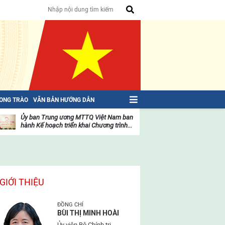
HONG TRÀO
VĂN BẢN HƯỚNG DẪN
Ủy ban Trung ương MTTQ Việt Nam ban
Toàn văn NGHỊ QU
hành Kế hoạch triển khai Chương trình...
toàn quốc Mặt trậ
oạt
Hoạt
ộng
động
ủa
của
ặt
mặt
rận
trận
GIỚI THIỆU
ĐỒNG CHÍ
BÙI THỊ MINH HOÀI
Ủy viên Bộ Chính trị,