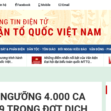
ên hệ
Facebook
Mobile
Email
 SÁT & PHẢN BIỆN
DÂN TỘC - TÔN GIÁO
ĐỐI NGOẠI KIỀU BÀO
VẬN ĐỘNG - P
hương trình hành
Những điểm nhấn nổi bật của Văn kiện
ốc Việt...
Đại hội đại biểu toàn quốc MTTQ...
Thư
H
viện
đ
video
c
m
t
 NGƯỠNG 4.000 CA
9 TRONG ĐỢT DỊCH