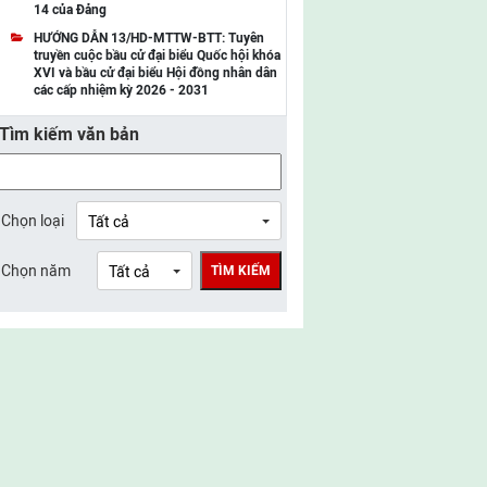
14 của Đảng
UBMTTQ Việt Nam tỉnh Điện Biên
HƯỚNG DẪN 13/HD-MTTW-BTT: Tuyên
truyền cuộc bầu cử đại biểu Quốc hội khóa
UBMTTQ Việt Nam tỉnh Sơn La
XVI và bầu cử đại biểu Hội đồng nhân dân
các cấp nhiệm kỳ 2026 - 2031
UBMTTQ Việt Nam tỉnh Thanh Hóa
Tìm kiếm văn bản
UBMTTQ Việt Nam tỉnh Nghệ An
UBMTTQ Việt Nam tỉnh Hà Tĩnh
UBMTTQ Việt Nam tỉnh Tuyên Quang
Chọn loại
UBMTTQ Việt Nam tỉnh Lào Cai
Chọn năm
TÌM KIẾM
UBMTTQ Việt Nam tỉnh Thái Nguyên
UBMTTQ Việt Nam tỉnh Phú Thọ
UBMTTQ Việt Nam tỉnh Bắc Ninh
UBMTTQ Việt Nam tỉnh Hưng Yên
UBMTTQ Việt Nam tỉnh Ninh Bình
UBMTTQ Việt Nam tỉnh Quảng Trị