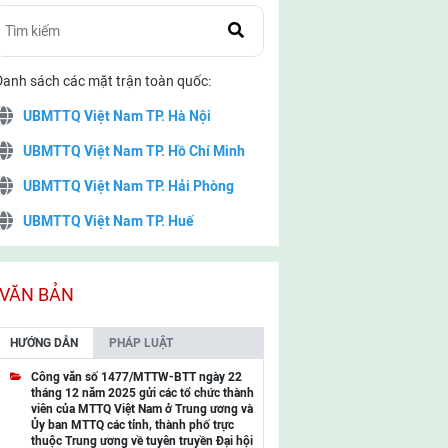
Danh sách các mặt trận toàn quốc:
UBMTTQ Việt Nam TP. Hà Nội
UBMTTQ Việt Nam TP. Hồ Chí Minh
UBMTTQ Việt Nam TP. Hải Phòng
UBMTTQ Việt Nam TP. Huế
UBMTTQ Việt Nam TP. Đà Nẵng
UBMTTQ Việt Nam TP. Cần Thơ
VĂN BẢN
UBMTTQ Việt Nam tỉnh Quảng Ninh
HƯỚNG DẪN
PHÁP LUẬT
UBMTTQ Việt Nam tỉnh Cao Bằng
Công văn số 1477/MTTW-BTT ngày 22
tháng 12 năm 2025 gửi các tổ chức thành
UBMTTQ Việt Nam tỉnh Lạng Sơn
viên của MTTQ Việt Nam ở Trung ương và
Ủy ban MTTQ các tỉnh, thành phố trực
UBMTTQ Việt Nam tỉnh Lai Châu
thuộc Trung ương về tuyên truyền Đại hội