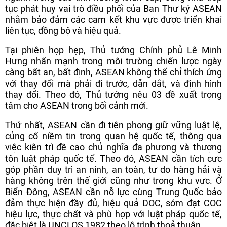
tục phát huy vai trò điều phối của Ban Thư ký ASEAN
nhằm bảo đảm các cam kết khu vực được triển khai
liên tục, đồng bộ và hiệu quả.
Tại phiên họp hẹp, Thủ tướng Chính phủ Lê Minh
Hưng nhấn mạnh trong môi trường chiến lược ngày
càng bất an, bất định, ASEAN không thể chỉ thích ứng
với thay đổi mà phải đi trước, dẫn dắt, và định hình
thay đổi. Theo đó, Thủ tướng nêu 03 đề xuất trọng
tâm cho ASEAN trong bối cảnh mới.
Thứ nhất, ASEAN cần đi tiên phong giữ vững luật lệ,
củng cố niềm tin trong quan hệ quốc tế, thông qua
việc kiên trì đề cao chủ nghĩa đa phương và thượng
tôn luật pháp quốc tế. Theo đó, ASEAN cần tích cực
góp phần duy trì an ninh, an toàn, tự do hàng hải và
hàng không trên thế giới cũng như trong khu vực. Ở
Biển Đông, ASEAN cần nỗ lực cùng Trung Quốc bảo
đảm thực hiện đầy đủ, hiệu quả DOC, sớm đạt COC
hiệu lực, thực chất và phù hợp với luật pháp quốc tế,
đặc biệt là UNCLOS 1982 theo lộ trình thoả thuận.