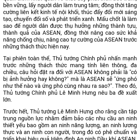
bền vững, lấy người dân làm trung tâm; đồng thời tăng
cường liên kết kinh tế nội khối, thúc đẩy đổi mới sáng
tạo, chuyển đổi số và phát triển xanh. Mấu chốt là làm
sao để người dân được thụ hưởng những thành tựu,
thành quả của ASEAN, đồng thời nâng cao sức khả
năng chống chịu, nâng cao tự cường của ASEAN trước
những thách thức hiện nay.
Tại phiên toàn thể, Thủ tướng Chính phủ nhấn mạnh
trước những thách thức mang tính liên thông, đa
chiều, câu hỏi đặt ra đối với ASEAN không phải là "có
bị ảnh hưởng hay không?" mà là ASEAN sẽ "ứng phó
như thế nào và ứng phó cùng nhau ra sao?". Theo đó,
Thủ tướng Chính phủ Lê Minh Hưng nêu ba đề xuất
lớn.
Trước hết, Thủ tướng Lê Minh Hưng cho rằng cần tập
trung nguồn lực nhằm đảm bảo các nhu cầu an ninh
thiết yếu bao gồm an ninh năng lượng, an ninh lương
thực và an ninh con người, trong đó có phê chuẩn và
triển khai hiệu quả Hiệp định An ninh Dầu khí ASEAN,