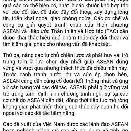
quả các cơ chế hiện có, nhất là các khuôn khổ hợp tác
với các đối tác, để thúc đẩy đối thoại, xây dựng lòng
tin, triển khai ngoại giao phòng ngừa. Các cơ chế và
công cụ giải quyết tranh chấp của Hiến chương
ASEAN và Hiệp ước Thân thiện và Hợp tác (TAC) cần
được khai thác hiệu quả nhằm thúc đẩy đối thoại và
tìm kiếm giải pháp cho những vấn đề khác biệt.
Thứ ba, nâng cao tự chủ chiến lược và phát huy vai trò
trung tâm là lựa chọn duy nhất giúp ASEAN đứng
vững và vượt qua những thách thức đa chiều hiện nay.
Trước cạnh tranh nước lớn và sức ép chọn bên,
ASEAN càng cần củng cố đoàn kết, thống nhất và ứng
xử cân bằng với các đối tác. ASEAN phải giữ vững vai
trò trung tâm, định hình chương trình nghị sự tại các
cơ chế do ASEAN dẫn dắt, đồng thời tiếp tục mở rộng
không gian phát triển thông qua thúc đẩy quan hệ đối
ngoại với các đối tác tiềm năng.
Các đề xuất của Việt Nam được các lãnh đạo ASEAN
hoan nghênh, đánh giá cao về nội dung và tính kịp