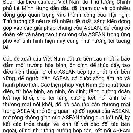
Đoàn đại biểu cấp cao Việt Nam do Thủ tướng Chính
phủ Lê Minh Hưng dẫn đầu đã tham dự và có nhiều
đóng góp quan trọng vào thành công của Hội nghị.
Thủ tướng đã nêu ra rất nhiều đề xuất, sáng kiến đóng
góp vào các giải pháp chung của ASEAN, để củng cố
đoàn kết và nâng cao tự cường của ASEAN trong ứng
phó với tình hình hiện nay cũng như hướng tới tương
lai.
Các đề xuất của Việt Nam đặt ưu tiên cao nhất là bảo
đảm môi trường hòa bình, ổn định để thúc đẩy, tạo
điều kiện thuận lợi cho ASEAN tiếp tục phát triển bền
vững, để người dân ASEAN có cuộc sống ấm no và
hạnh phúc hơn. Các biện pháp Việt Nam đề ra rất toàn
diện, từ hòa bình, an ninh, ổn định; tăng cường đoàn
kết nội khối; cho tới tăng cường kết nối kinh tế -
thương mại nội khối, dỡ bỏ các rào cản thương mại
trong ASEAN; mở rộng quan hệ đối ngoại của ASEAN;
mở rộng không gian của ASEAN thông qua kết nối, ký
kết các thỏa thuận về kinh tế với các đối tác bên
ngoài, cũng như tăng cường hợp tác, kết nối ASEAN