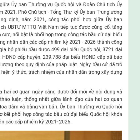
 giữa Ủy ban Thường vụ Quốc hội và Đoàn Chủ tịch Ủy
2021, Phó Chủ tịch - Tổng Thư ký Ủy ban Trung ương
g định, năm 2021, công tác phối hợp giữa Ủy ban
ịch UBTƯ MTTQ Việt Nam tiếp tục được củng cố, tăng
 cực, nổi bật là phối hợp trong công tác bầu cử đại biểu
ồng nhân dân các cấp nhiệm kỳ 2021 - 2026 thành công
m gia bỏ phiếu bầu được 499 đại biểu Quốc hội; 3721 đại
ểu HĐND cấp huyện, 239.788 đại biểu HĐND cấp xã bảo
lượng theo quy định của pháp luật. Ngày bầu cử đã trở
 hiện ý thức, trách nhiệm của nhân dân trong xây dựng
a hai cơ quan ngày càng được đổi mới về nội dung và
, thảo luận, thống nhất giữa lãnh đạo của hai cơ quan
ị, tọa đàm và bằng văn bản. Ủy ban Thường vụ Quốc hội
ơ kết phối hợp công tác bầu cử đại biểu Quốc hội khóa
ân các cấp nhiệm kỳ 2021- 2026.