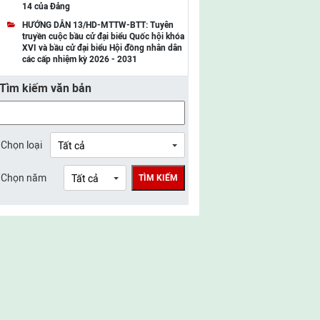
14 của Đảng
UBMTTQ Việt Nam tỉnh Điện Biên
HƯỚNG DẪN 13/HD-MTTW-BTT: Tuyên
truyền cuộc bầu cử đại biểu Quốc hội khóa
UBMTTQ Việt Nam tỉnh Sơn La
XVI và bầu cử đại biểu Hội đồng nhân dân
các cấp nhiệm kỳ 2026 - 2031
UBMTTQ Việt Nam tỉnh Thanh Hóa
Tìm kiếm văn bản
UBMTTQ Việt Nam tỉnh Nghệ An
UBMTTQ Việt Nam tỉnh Hà Tĩnh
UBMTTQ Việt Nam tỉnh Tuyên Quang
Chọn loại
UBMTTQ Việt Nam tỉnh Lào Cai
Chọn năm
TÌM KIẾM
UBMTTQ Việt Nam tỉnh Thái Nguyên
UBMTTQ Việt Nam tỉnh Phú Thọ
UBMTTQ Việt Nam tỉnh Bắc Ninh
UBMTTQ Việt Nam tỉnh Hưng Yên
UBMTTQ Việt Nam tỉnh Ninh Bình
UBMTTQ Việt Nam tỉnh Quảng Trị