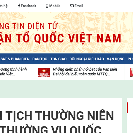
ên hệ
Facebook
Mobile
Email
 SÁT & PHẢN BIỆN
DÂN TỘC - TÔN GIÁO
ĐỐI NGOẠI KIỀU BÀO
VẬN ĐỘNG - P
hương trình hành
Những điểm nhấn nổi bật của Văn kiện
ốc Việt...
Đại hội đại biểu toàn quốc MTTQ...
Thư
H
viện
đ
video
c
m
t
N TỊCH THƯỜNG NIÊN
 THƯỜNG VỤ QUỐC