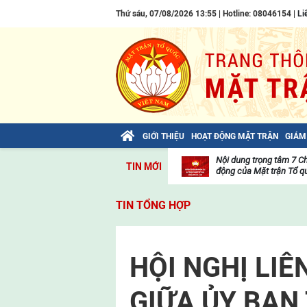
Thứ sáu, 07/08/2026 13:55 | Hotline: 08046154 |
Li
GIỚI THIỆU
HOẠT ĐỘNG MẶT TRẬN
GIÁM
Bài viết của Tổng Bí thư Tô Lâm: TIẾN
Nội dung trọng tâm 7 C
TIN MỚI
LÊN! TOÀN THẮNG ẮT VỀ TA!
động của Mặt trận Tổ qu
Thư
viện
TIN TỔNG HỢP
video
HỘI NGHỊ LIÊ
GIỮA ỦY BAN