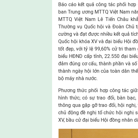
Báo cáo kết quả công tác phối hợp
ban Trung ương MTTQ Việt Nam năm 
MTTQ Việt Nam Lê Tiến Châu khẳn
Thường vụ Quốc hội và Đoàn Chủ t
cường và đạt được nhiều kết quả tích
Quốc hội khóa XV và đại biểu Hội đ
tốt đẹp, với tỷ lệ 99,60% cử tri tha
biểu HĐND cấp tỉnh, 22.550 đại bi
đảm đúng cơ cấu, thành phần và số 
thành ngày hội lớn của toàn dân thể
bộ máy nhà nước.
Phương thức phối hợp công tác giữ
hình thức; có sự trao đổi, bàn bạc
thông qua gặp gỡ trao đổi, hội ngh
chủ động đề nghị tổ chức hội nghị s
XV, bầu cử đại biểu Hội đồng nhân d