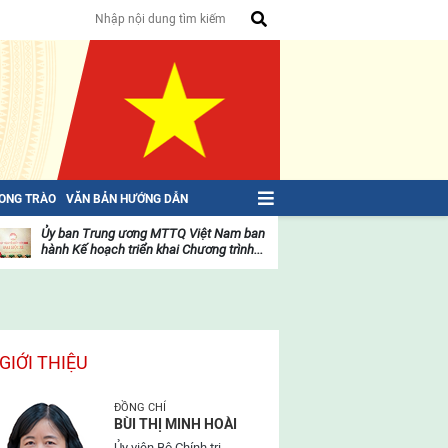
HONG TRÀO
VĂN BẢN HƯỚNG DẪN
Ủy ban Trung ương MTTQ Việt Nam ban
Toàn văn NGHỊ QU
hành Kế hoạch triển khai Chương trình...
toàn quốc Mặt trậ
oạt
Hoạt
ộng
động
ủa
của
ặt
mặt
rận
trận
GIỚI THIỆU
ĐỒNG CHÍ
BÙI THỊ MINH HOÀI
Ủy viên Bộ Chính trị,