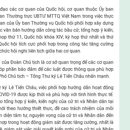
đạo các cơ quan của Quốc hội, cơ quan thuộc Ủy ban
Ban Thường trực UBTƯ MTTQ Việt Nam trong việc thực
quan của Ủy ban Thường vụ Quốc hội phối hợp xây dựng
c văn bản hướng dẫn công tác bầu cử; tổng hợp ý kiến,
 họp thứ 11, Quốc hội khóa XIV; kỳ họp thứ nhất và thứ
Quốc hội tích cực phối hợp trong công tác tăng cường
chức hội nghị liên tịch giữa hai cơ quan.
 của Đoàn Chủ tịch là cơ sở quan trọng để các cơ quan
 góp phần bảo đảm để các luật được thông qua phù hợp
”, Phó Chủ tịch – Tổng Thư ký Lê Tiến Châu nhấn mạnh.
 ký Lê Tiến Châu, việc phối hợp hướng dẫn hoạt động
COVID-19 được kịp thời và phù hợp với tình hình thực tế.
tổng hợp ý kiến, kiến nghị của cử tri và Nhân dân tại
ới theo hướng thiết thực, đề cao trách nhiệm của mỗi
n diện tâm tư, nguyện vọng của cử tri và Nhân dân đến
i hợp trong hoạt động giám sát được tăng cường, nhất là
, giám sát việc giải quyết kiến nghị của cử tri và Nhân