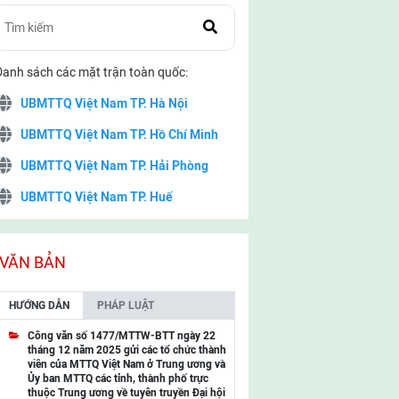
Danh sách các mặt trận toàn quốc:
UBMTTQ Việt Nam TP. Hà Nội
UBMTTQ Việt Nam TP. Hồ Chí Minh
UBMTTQ Việt Nam TP. Hải Phòng
UBMTTQ Việt Nam TP. Huế
UBMTTQ Việt Nam TP. Đà Nẵng
UBMTTQ Việt Nam TP. Cần Thơ
VĂN BẢN
UBMTTQ Việt Nam tỉnh Quảng Ninh
HƯỚNG DẪN
PHÁP LUẬT
UBMTTQ Việt Nam tỉnh Cao Bằng
Công văn số 1477/MTTW-BTT ngày 22
tháng 12 năm 2025 gửi các tổ chức thành
UBMTTQ Việt Nam tỉnh Lạng Sơn
viên của MTTQ Việt Nam ở Trung ương và
Ủy ban MTTQ các tỉnh, thành phố trực
UBMTTQ Việt Nam tỉnh Lai Châu
thuộc Trung ương về tuyên truyền Đại hội