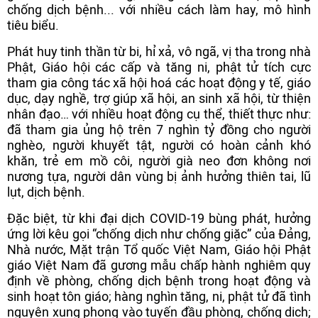
chống dịch bệnh... với nhiều cách làm hay, mô hình
tiêu biểu.
Phát huy tinh thần từ bi, hỉ xả, vô ngã, vị tha trong nhà
Phật, Giáo hội các cấp và tăng ni, phật tử tích cực
tham gia công tác xã hội hoá các hoạt động y tế, giáo
dục, dạy nghề, trợ giúp xã hội, an sinh xã hội, từ thiện
nhân đạo… với nhiều hoạt động cụ thể, thiết thực như:
đã tham gia ủng hộ trên 7 nghìn tỷ đồng cho người
nghèo, người khuyết tật, người có hoàn cảnh khó
khăn, trẻ em mồ côi, người già neo đơn không nơi
nương tựa, người dân vùng bị ảnh hưởng thiên tai, lũ
lụt, dịch bệnh.
Đặc biệt, từ khi đại dịch COVID-19 bùng phát, hưởng
ứng lời kêu gọi “chống dịch như chống giặc” của Đảng,
Nhà nước, Mặt trận Tổ quốc Việt Nam, Giáo hội Phật
giáo Việt Nam đã gương mẫu chấp hành nghiêm quy
định về phòng, chống dịch bệnh trong hoạt động và
sinh hoạt tôn giáo; hàng nghìn tăng, ni, phật tử đã tình
nguyện xung phong vào tuyến đầu phòng, chống dịch;