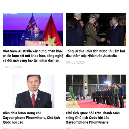
Việt Nam-Australia xây dựng, triển khai
Tổng Bí thư, Chủ tịch nước Tô Lâm bắt
chiến lược kết nối khoa học, công nghệ
đầu thăm cấp Nhà nước Australia
và đổi mới sáng tạo tầm nhìn dài hạn
09/08/2026
10/08/2026
Điện chia buồn Đồng chí
Chủ tịch Quốc hội Trần Thanh Mẫn
Xaysomphone Phomvihane, Chủ tịch
viếng Chủ tịch Quốc hội Lào
Quốc hội Lào
Xaysomphone Phomvihane
09/08/2026
09/08/2026