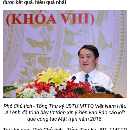
được kết quả, hiệu quả nhất.
Phó Chủ tịch - Tổng Thư ký UBTƯ MTTQ Việt Nam Hầu
A Lềnh đã trình bày tờ trình xin ý kiến vào Báo cáo kết
quả công tác Mặt trận năm 2018.
Tại Hội nghị, Phó Chủ tịch - Tổng Thư ký UBTƯ MTTQ