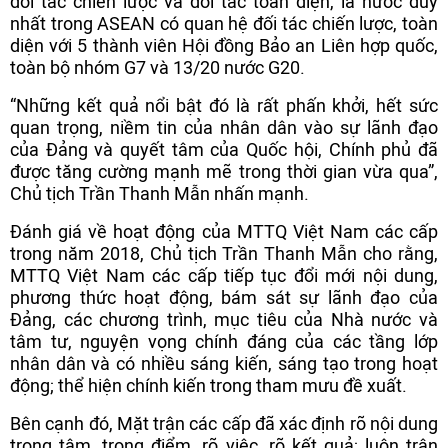
đối tác chiến lược và đối tác toàn diện, là nước duy
nhất trong ASEAN có quan hệ đối tác chiến lược, toàn
diện với 5 thành viên Hội đồng Bảo an Liên hợp quốc,
toàn bộ nhóm G7 và 13/20 nước G20.
“Những kết quả nổi bật đó là rất phấn khởi, hết sức
quan trọng, niềm tin của nhân dân vào sự lãnh đạo
của Đảng và quyết tâm của Quốc hội, Chính phủ đã
được tăng cường mạnh mẽ trong thời gian vừa qua”,
Chủ tịch Trần Thanh Mẫn nhấn mạnh.
Đánh giá về hoạt động của MTTQ Việt Nam các cấp
trong năm 2018, Chủ tịch Trần Thanh Mẫn cho rằng,
MTTQ Việt Nam các cấp tiếp tục đổi mới nội dung,
phương thức hoạt động, bám sát sự lãnh đạo của
Đảng, các chương trình, mục tiêu của Nhà nước và
tâm tư, nguyện vọng chính đáng của các tầng lớp
nhân dân và có nhiều sáng kiến, sáng tạo trong hoạt
động; thể hiện chính kiến trong tham mưu đề xuất.
Bên cạnh đó, Mặt trận các cấp đã xác định rõ nội dung
trọng tâm, trọng điểm, rõ việc, rõ kết quả; luôn trân