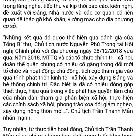
trọng lắng nghe, tiếp thu và kịp thời báo cáo, kiến nghị,
đề xuất với Đảng, Nhà nước và các cơ quan có liên
quan để tháo gỡ khó khăn, vướng mắc cho địa phương
cơ sở.
“Những kết quả đó được thể hiện qua đánh giá của
Tổng Bí thư, Chủ tịch nước Nguyễn Phú Trọng tại Hội
nghị Chính phủ với địa phương ngày 28/12/2018 vừa
qua: Năm 2018, MTTQ và các tổ chức chính trị - xã hội,
đoàn thể quần chúng có nhiều cố gắng trong đổi mới
tổ chức và hoạt động; chủ động, tích cực tham gia vào
quá trình phát triển kinh tế - xã hội, xây dựng Đảng và
hệ thống chính trị. Đặc biệt là đã có nhiều đóng góp
thiết thực, hiệu quả trong việc phát huy quyền làm chủ
của nhân dân, tham gia phản biện xã hội, thực hiện
các chính sách xã hội, phong trào xoá đói giảm nghèo,
xây dựng nông thôn mới…”, Chủ tịch Trần Thanh Mẫn
nhấn mạnh.
Tuy nhiên, từ thực tiễn hoạt động, Chủ tịch Trần Thanh
Mẫn cũng chỉ ra những hạn chế trong triển khai hoạt