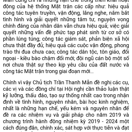
động của hệ thống Mặt trận các cấp như: hiệu quả
công tác tuyên truyền, vận động, lắng nghe, nắm bắt
tình hình và giải quyết những tâm tư, nguyện vọng
chính đáng của nhân dân vẫn chưa hiệu quả; việc giải
quyết những vấn đề phức tạp phát sinh từ cơ sở có
phần lúng túng; công tác giám sát, phản biện xã hội
chưa thật đầy đủ; hiệu quả các cuộc vận động, phong
trào thi đua chưa cao; công tác dân tộc, tôn giáo, đối
ngoại - kiều bào chậm đổi mới; đội ngũ cán bộ một số
nơi chưa thật sự theo kịp yêu cầu của đất nước và
công tác Mặt trận trong giai đoạn mới…
Chính vì vậy Chủ tịch Trần Thanh Mẫn đề nghị các cụ,
các vị và các đồng chí tại Hội nghị cần thảo luận thật
kỹ lưỡng, thấu đáo, tạo sự thống nhất cao trong nhận
định về tình hình, nguyên nhân, bài học kinh nghiệm,
nhất là những hạn chế, yếu kém và nguyên nhân để
đề ra các nhiệm vụ và giải pháp cho năm 2019 và
chương trình hành động nhiệm kỳ 2019 - 2024 một
cách đúng đắn, chính xác, sát hợp với thực tiễn và đạt