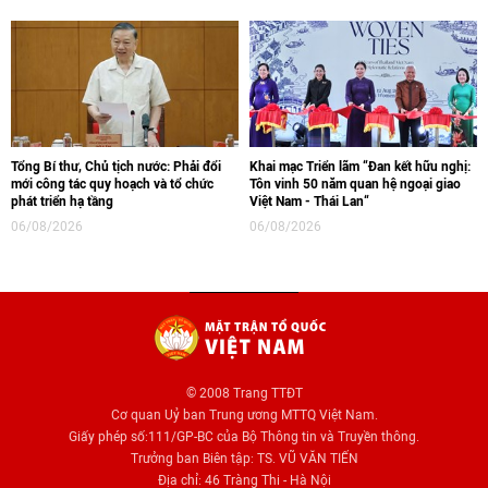
Tổng Bí thư, Chủ tịch nước: Phải đổi
Khai mạc Triển lãm “Đan kết hữu nghị:
mới công tác quy hoạch và tổ chức
Tôn vinh 50 năm quan hệ ngoại giao
phát triển hạ tầng
Việt Nam - Thái Lan“
06/08/2026
06/08/2026
© 2008 Trang TTĐT
Cơ quan Uỷ ban Trung ương MTTQ Việt Nam.
Giấy phép số:111/GP-BC của Bộ Thông tin và Truyền thông.
Trưởng ban Biên tập: TS. VŨ VĂN TIẾN
Địa chỉ: 46 Tràng Thi - Hà Nội