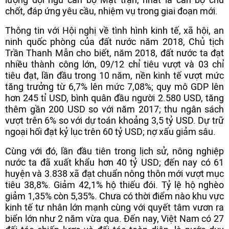
chốt, đáp ứng yêu cầu, nhiệm vụ trong giai đoạn mới.
Thông tin với Hội nghị về tình hình kinh tế, xã hội, an
ninh quốc phòng của đất nước năm 2018, Chủ tịch
Trần Thanh Mẫn cho biết, năm 2018, đất nước ta đạt
nhiều thành công lớn, 09/12 chỉ tiêu vượt và 03 chỉ
tiêu đạt, lần đầu trong 10 năm, nền kinh tế vượt mức
tăng trưởng từ 6,7% lên mức 7,08%; quy mô GDP lên
hơn 245 tỉ USD, bình quân đầu người 2.580 USD, tăng
thêm gần 200 USD so với năm 2017; thu ngân sách
vượt trên 6% so với dự toán khoảng 3,5 tỷ USD. Dự trữ
ngoại hối đạt kỷ lục trên 60 tỷ USD; nợ xấu giảm sâu.
Cùng với đó, lần đầu tiên trong lịch sử, nông nghiệp
nước ta đã xuất khẩu hơn 40 tỷ USD; đến nay có 61
huyện và 3.838 xã đạt chuẩn nông thôn mới vượt mục
tiêu 38,8%. Giảm 42,1% hộ thiếu đói. Tỷ lệ hộ nghèo
giảm 1,35% còn 5,35%. Chưa có thời điểm nào khu vực
kinh tế tư nhân lớn mạnh cùng với quyết tâm vươn ra
biển lớn như 2 năm vừa qua. Đến nay, Việt Nam có 27