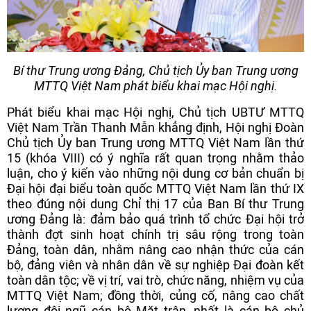
Bí thư Trung ương Đảng, Chủ tịch Ủy ban Trung ương
MTTQ Việt Nam phát biểu khai mạc Hội nghị.
Phát biểu khai mạc Hội nghị, Chủ tịch UBTƯ MTTQ
Việt Nam Trần Thanh Mẫn khẳng định, Hội nghị Đoàn
Chủ tịch Ủy ban Trung ương MTTQ Việt Nam lần thứ
15 (khóa VIII) có ý nghĩa rất quan trọng nhằm thảo
luận, cho ý kiến vào những nội dung cơ bản chuẩn bị
Đại hội đại biểu toàn quốc MTTQ Việt Nam lần thứ IX
theo đúng nội dung Chỉ thị 17 của Ban Bí thư Trung
ương Đảng là: đảm bảo quá trình tổ chức Đại hội trở
thành đợt sinh hoạt chính trị sâu rộng trong toàn
Đảng, toàn dân, nhằm nâng cao nhận thức của cán
bộ, đảng viên và nhân dân về sự nghiệp Đại đoàn kết
toàn dân tộc; về vị trí, vai trò, chức năng, nhiệm vụ của
MTTQ Việt Nam; đồng thời, củng cố, nâng cao chất
lượng đội ngũ cán bộ Mặt trận, nhất là cán bộ chủ