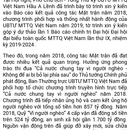
Việt Nam Hầu A Lềnh đã trình bày tờ trình xin ý kiến
vào Báo cáo kết quả công tác Mặt trận năm 2018,
chương trình phối hợp và thống nhất hành động của
UBTƯ MTTQ Việt Nam năm 2019; tờ trình xin ý kiến
góp ý dự thảo lần 1 Báo cáo chính trị Đại hội Đại hội
đại biểu toàn quốc MTTQ Việt Nam lần thứ IX, nhiệm
kỳ 2019-2024 .
Theo đó, trong năm 2018, công tác Mặt trận đã đạt
được nhiều kết quả quan trọng. Hưởng ứng phong
trào thi đua “Cả nước chung tay vì người nghèo -
Không để ai bị bỏ lại phía sau” do Thủ tướng Chính phủ
phát động, Ban Thường trực UBTƯ MTTQ Việt Nam đã
phối hợp tổ chức chương trình truyền hình trực tiếp
“Cả nước chung tay vì người nghèo” năm 2018.
Chương trình đã tiếp nhận ủng hộ và cam kết ủng hộ
người nghèo với tổng số tiền hơn 857 tỷ đồng. Năm
2018, Quỹ “Vì người nghèo” 4 cấp vận đã động số tiền
trên 524 tỷ đồng; an sinh xã hội gần 1.700 tỷ đồng.
Nguồn vận động trên đã giúp đỡ xây mới, sửa chữa