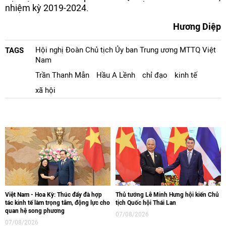
nhiệm kỳ 2019-2024.
Hương Diệp
Hội nghị Đoàn Chủ tịch Ủy ban Trung ương MTTQ Việt
TAGS
Nam
Trần Thanh Mẫn
Hầu A Lềnh
chỉ đạo
kinh tế
xã hội
Việt Nam - Hoa Kỳ: Thúc đẩy đà hợp
Thủ tướng Lê Minh Hưng hội kiến Chủ
tác kinh tế làm trọng tâm, động lực cho
tịch Quốc hội Thái Lan
quan hệ song phương
07/08/2026
07/08/2026