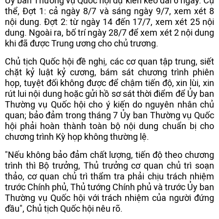
Ủy ban Thường vụ Quốc hội dự kiến kéo dài 6 ngày. Cụ
thể, Đợt 1: cả ngày 8/7 và sáng ngày 9/7, xem xét 8
nội dung. Đợt 2: từ ngày 14 đến 17/7, xem xét 25 nội
dung. Ngoài ra, bố trí ngày 28/7 để xem xét 2 nội dung
khi đã được Trung ương cho chủ trương.
Chủ tịch Quốc hội đề nghị, các cơ quan tập trung, siết
chặt kỷ luật kỷ cương, bám sát chương trình phiên
họp, tuyệt đối không được để chậm tiến độ, xin lùi, xin
rút lui nội dung hoặc gửi hồ sơ sát thời điểm để Ủy ban
Thường vụ Quốc hội cho ý kiến do nguyên nhân chủ
quan; bảo đảm trong tháng 7 Ủy ban Thường vụ Quốc
hội phải hoàn thành toàn bộ nội dung chuẩn bị cho
chương trình Kỳ họp không thường lệ.
"Nếu không bảo đảm chất lượng, tiến độ theo chương
trình thì Bộ trưởng, Thủ trưởng cơ quan chủ trì soạn
thảo, cơ quan chủ trì thẩm tra phải chịu trách nhiệm
trước Chính phủ, Thủ tướng Chính phủ và trước Ủy ban
Thường vụ Quốc hội với trách nhiệm của người đứng
đầu", Chủ tịch Quốc hội nêu rõ.