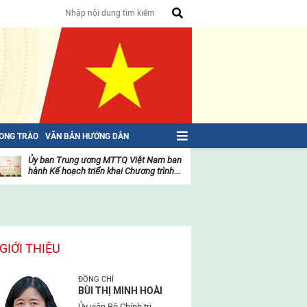
HONG TRÀO
VĂN BẢN HƯỚNG DẪN
Ủy ban Trung ương MTTQ Việt Nam ban
Toàn văn NGHỊ QU
hành Kế hoạch triển khai Chương trình...
toàn quốc Mặt trậ
oạt
Hoạt
ộng
động
ủa
của
ặt
mặt
rận
trận
GIỚI THIỆU
ĐỒNG CHÍ
BÙI THỊ MINH HOÀI
Ủy viên Bộ Chính trị,