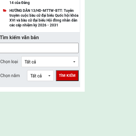
14 của Đảng
UBMTTQ Việt Nam tỉnh Điện Biên
HƯỚNG DẪN 13/HD-MTTW-BTT: Tuyên
truyền cuộc bầu cử đại biểu Quốc hội khóa
UBMTTQ Việt Nam tỉnh Sơn La
XVI và bầu cử đại biểu Hội đồng nhân dân
các cấp nhiệm kỳ 2026 - 2031
UBMTTQ Việt Nam tỉnh Thanh Hóa
Tìm kiếm văn bản
UBMTTQ Việt Nam tỉnh Nghệ An
UBMTTQ Việt Nam tỉnh Hà Tĩnh
UBMTTQ Việt Nam tỉnh Tuyên Quang
Chọn loại
UBMTTQ Việt Nam tỉnh Lào Cai
Chọn năm
TÌM KIẾM
UBMTTQ Việt Nam tỉnh Thái Nguyên
UBMTTQ Việt Nam tỉnh Phú Thọ
UBMTTQ Việt Nam tỉnh Bắc Ninh
UBMTTQ Việt Nam tỉnh Hưng Yên
UBMTTQ Việt Nam tỉnh Ninh Bình
UBMTTQ Việt Nam tỉnh Quảng Trị