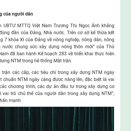
ng của người dân
tịch UBTƯ MTTQ Việt Nam Trương Thị Ngọc Ánh khẳng
đúng đắn của Đảng, Nhà nước. Trên cơ sở kế thừa kết
ng 7 khóa XI của Đảng về nông nghiệp, nông dân, nông
ả nước chung sức xây dựng nông thôn mới” của Thủ
am đã ban hành Kế hoạch 283 về triển khai thực hiện
 dựng NTM trong hệ thống Mặt trận.
 trận các cấp, các tiêu chí trong xây dựng NTM ngày
ạt chuẩn NTM ngày càng được nâng lên, đặc biệt là vai
 các chương trình, các dự án đầu tư trong xây dựng cơ
õ vai trò chủ thể của người dân trong xây dựng NTM”,
nhấn mạnh.