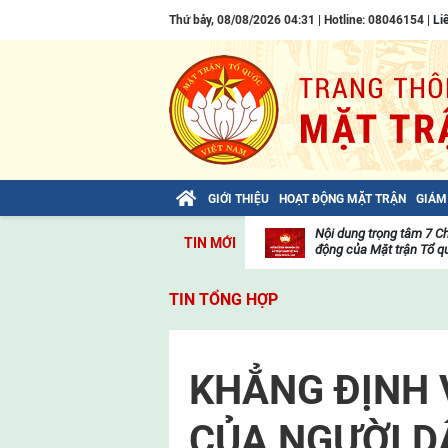
Thứ bảy, 08/08/2026 04:31 | Hotline: 08046154 |
Li
GIỚI THIỆU
HOẠT ĐỘNG MẶT TRẬN
GIÁM
Bài viết của Tổng Bí thư Tô Lâm: TIẾN
Nội dung trọng tâm 7 C
TIN MỚI
LÊN! TOÀN THẮNG ẮT VỀ TA!
động của Mặt trận Tổ qu
Thư
viện
TIN TỔNG HỢP
video
KHẲNG ĐỊNH 
CỦA NGƯỜI D