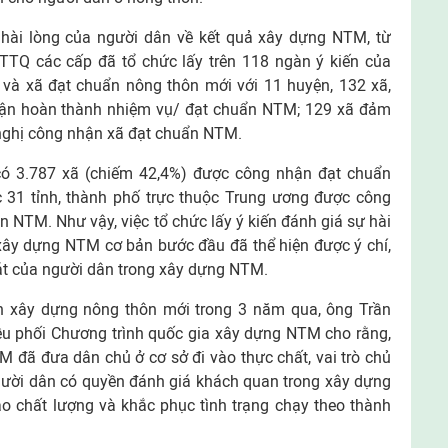
ự hài lòng của người dân về kết quả xây dựng NTM, từ
TQ các cấp đã tổ chức lấy trên 118 ngàn ý kiến của
và xã đạt chuẩn nông thôn mới với 11 huyện, 132 xã,
hận hoàn thành nhiệm vụ/ đạt chuẩn NTM; 129 xã đảm
 nghị công nhận xã đạt chuẩn NTM.
có 3.787 xã (chiếm 42,4%) được công nhận đạt chuẩn
 31 tỉnh, thành phố trực thuộc Trung ương được công
NTM. Như vậy, việc tổ chức lấy ý kiến đánh giá sự hài
 xây dựng NTM cơ bản bước đầu đã thể hiện được ý chí,
át của người dân trong xây dựng NTM.
h xây dựng nông thôn mới trong 3 năm qua, ông Trần
 phối Chương trình quốc gia xây dựng NTM cho rằng,
 đã đưa dân chủ ở cơ sở đi vào thực chất, vai trò chủ
gười dân có quyền đánh giá khách quan trong xây dựng
o chất lượng và khắc phục tình trạng chạy theo thành