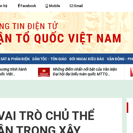
ên hệ
Facebook
Mobile
Email
 SÁT & PHẢN BIỆN
DÂN TỘC - TÔN GIÁO
ĐỐI NGOẠI KIỀU BÀO
VẬN ĐỘNG - P
hương trình hành
Những điểm nhấn nổi bật của Văn kiện
ốc Việt...
Đại hội đại biểu toàn quốc MTTQ...
Thư
H
viện
đ
video
c
m
t
VAI TRÒ CHỦ THỂ
ÂN TRONG XÂY