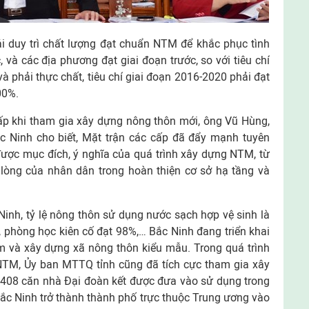
i duy trì chất lượng đạt chuẩn NTM để khắc phục tình
 và các địa phương đạt giai đoạn trước, so với tiêu chí
 và phải thực chất, tiêu chí giai đoạn 2016-2020 phải đạt
00%.
ấp khi tham gia xây dựng nông thôn mới, ông Vũ Hùng,
 Ninh cho biết, Mặt trận các cấp đã đẩy mạnh tuyên
được mục đích, ý nghĩa của quá trình xây dựng NTM, từ
lòng của nhân dân trong hoàn thiện cơ sở hạ tầng và
inh, tỷ lệ nông thôn sử dụng nước sạch hợp vệ sinh là
, phòng học kiên cố đạt 98%,… Bắc Ninh đang triển khai
 và xây dựng xã nông thôn kiểu mẫu. Trong quá trình
 NTM, Ủy ban MTTQ tỉnh cũng đã tích cực tham gia xây
 408 căn nhà Đại đoàn kết được đưa vào sử dụng trong
ắc Ninh trở thành thành phố trực thuộc Trung ương vào