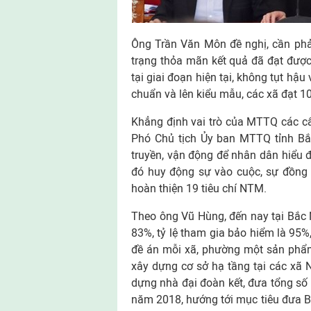
Ông Trần Văn Môn đề nghị, cần phả
trạng thỏa mãn kết quả đã đạt được,
tại giai đoạn hiện tại, không tụt hậu
chuẩn và lên kiểu mẫu, các xã đạt 1
Khẳng định vai trò của MTTQ các c
Phó Chủ tịch Ủy ban MTTQ tỉnh Bắc
truyền, vận động để nhân dân hiểu 
đó huy động sự vào cuộc, sự đồng 
hoàn thiện 19 tiêu chí NTM.
Theo ông Vũ Hùng, đến nay tại Bắc N
83%, tỷ lệ tham gia bảo hiểm là 95%
đề án mỗi xã, phường một sản phẩm
xây dựng cơ sở hạ tầng tại các xã
dựng nhà đại đoàn kết, đưa tổng số
năm 2018, hướng tới mục tiêu đưa B