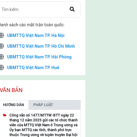
Danh sách các mặt trận toàn quốc:
UBMTTQ Việt Nam TP. Hà Nội
UBMTTQ Việt Nam TP. Hồ Chí Minh
UBMTTQ Việt Nam TP. Hải Phòng
UBMTTQ Việt Nam TP. Huế
UBMTTQ Việt Nam TP. Đà Nẵng
UBMTTQ Việt Nam TP. Cần Thơ
VĂN BẢN
UBMTTQ Việt Nam tỉnh Quảng Ninh
HƯỚNG DẪN
PHÁP LUẬT
UBMTTQ Việt Nam tỉnh Cao Bằng
Công văn số 1477/MTTW-BTT ngày 22
tháng 12 năm 2025 gửi các tổ chức thành
UBMTTQ Việt Nam tỉnh Lạng Sơn
viên của MTTQ Việt Nam ở Trung ương và
Ủy ban MTTQ các tỉnh, thành phố trực
UBMTTQ Việt Nam tỉnh Lai Châu
thuộc Trung ương về tuyên truyền Đại hội