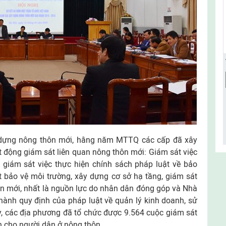
y dựng nông thôn mới, hằng năm MTTQ các cấp đã xây
t động giám sát liên quan nông thôn mới: Giám sát việc
 giám sát việc thực hiện chính sách pháp luật về bảo
t bảo vệ môi trường, xây dựng cơ sở hạ tầng, giám sát
n mới, nhất là nguồn lực do nhân dân đóng góp và Nhà
hành quy định của pháp luật về quản lý kinh doanh, sử
y, các địa phương đã tổ chức được 9.564 cuộc giám sát
h cho người dân ở nông thôn.