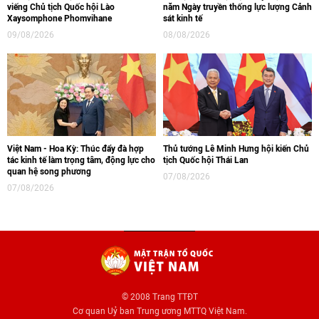
viếng Chủ tịch Quốc hội Lào
năm Ngày truyền thống lực lượng Cảnh
Xaysomphone Phomvihane
sát kinh tế
09/08/2026
08/08/2026
Việt Nam - Hoa Kỳ: Thúc đẩy đà hợp
Thủ tướng Lê Minh Hưng hội kiến Chủ
tác kinh tế làm trọng tâm, động lực cho
tịch Quốc hội Thái Lan
quan hệ song phương
07/08/2026
07/08/2026
© 2008 Trang TTĐT
Cơ quan Uỷ ban Trung ương MTTQ Việt Nam.