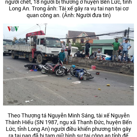
người chết, 18 người bị thương ở huyện Bến Lức, tỉnh
Long An. Trong ảnh: Tài xế gây ra vụ tai nạn tại cơ
quan công an. (Ảnh: Người đưa tin)
Theo Thượng tá Nguyễn Minh Sáng, tài xế Nguyễn
Thành Hiếu (SN 1987, ngụ xã Thạnh Đức, huyện Bến
Lức, tỉnh Long An) người điều khiển phương tiện gây
ra tai nạn đã bị tạm giữ hình sự tại công an tỉnh để