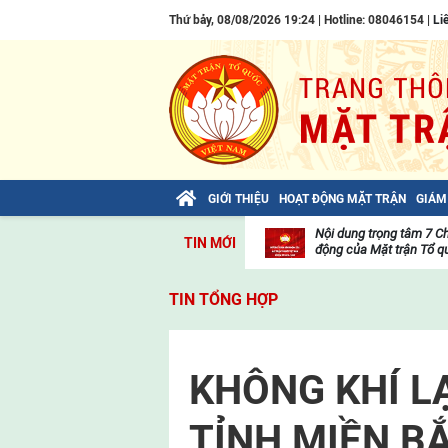
Thứ bảy, 08/08/2026 19:24 | Hotline: 08046154 |
Li
GIỚI THIỆU
HOẠT ĐỘNG MẶT TRẬN
GIÁM
Bài viết của Tổng Bí thư Tô Lâm: TIẾN
Nội dung trọng tâm 7 C
TIN MỚI
LÊN! TOÀN THẮNG ẮT VỀ TA!
động của Mặt trận Tổ qu
Thư
viện
TIN TỔNG HỢP
video
KHÔNG KHÍ L
TỈNH MIỀN B