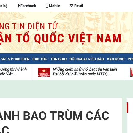
ên hệ
Facebook
Mobile
Email
 SÁT & PHẢN BIỆN
DÂN TỘC - TÔN GIÁO
ĐỐI NGOẠI KIỀU BÀO
VẬN ĐỘNG - P
hương trình hành
Những điểm nhấn nổi bật của Văn kiện
ốc Việt...
Đại hội đại biểu toàn quốc MTTQ...
Thư
H
viện
đ
video
c
m
t
ẠNH BAO TRÙM CÁC
ẮC