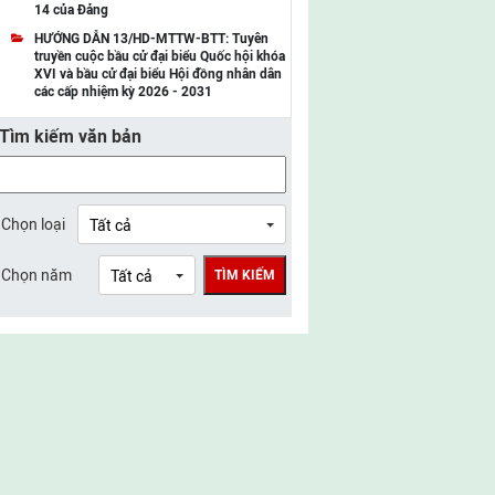
14 của Đảng
UBMTTQ Việt Nam tỉnh Điện Biên
HƯỚNG DẪN 13/HD-MTTW-BTT: Tuyên
truyền cuộc bầu cử đại biểu Quốc hội khóa
UBMTTQ Việt Nam tỉnh Sơn La
XVI và bầu cử đại biểu Hội đồng nhân dân
các cấp nhiệm kỳ 2026 - 2031
UBMTTQ Việt Nam tỉnh Thanh Hóa
Tìm kiếm văn bản
UBMTTQ Việt Nam tỉnh Nghệ An
UBMTTQ Việt Nam tỉnh Hà Tĩnh
UBMTTQ Việt Nam tỉnh Tuyên Quang
Chọn loại
UBMTTQ Việt Nam tỉnh Lào Cai
Chọn năm
TÌM KIẾM
UBMTTQ Việt Nam tỉnh Thái Nguyên
UBMTTQ Việt Nam tỉnh Phú Thọ
UBMTTQ Việt Nam tỉnh Bắc Ninh
UBMTTQ Việt Nam tỉnh Hưng Yên
UBMTTQ Việt Nam tỉnh Ninh Bình
UBMTTQ Việt Nam tỉnh Quảng Trị