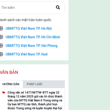
Danh sách các mặt trận toàn quốc:
UBMTTQ Việt Nam TP. Hà Nội
UBMTTQ Việt Nam TP. Hồ Chí Minh
UBMTTQ Việt Nam TP. Hải Phòng
UBMTTQ Việt Nam TP. Huế
UBMTTQ Việt Nam TP. Đà Nẵng
UBMTTQ Việt Nam TP. Cần Thơ
VĂN BẢN
UBMTTQ Việt Nam tỉnh Quảng Ninh
HƯỚNG DẪN
PHÁP LUẬT
UBMTTQ Việt Nam tỉnh Cao Bằng
Công văn số 1477/MTTW-BTT ngày 22
tháng 12 năm 2025 gửi các tổ chức thành
UBMTTQ Việt Nam tỉnh Lạng Sơn
viên của MTTQ Việt Nam ở Trung ương và
Ủy ban MTTQ các tỉnh, thành phố trực
UBMTTQ Việt Nam tỉnh Lai Châu
thuộc Trung ương về tuyên truyền Đại hội