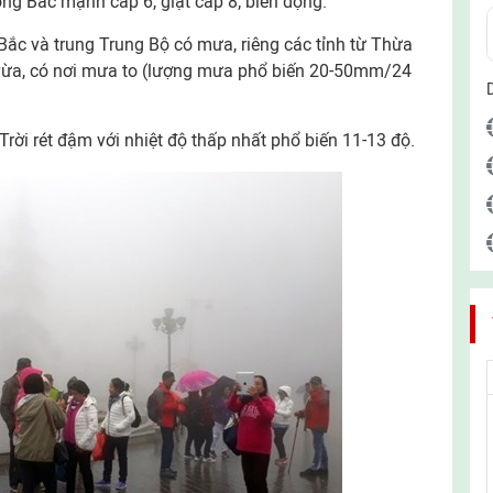
ng Bắc mạnh cấp 6, giật cấp 8; biển động.
ắc và trung Trung Bộ có mưa, riêng các tỉnh từ Thừa
ừa, có nơi mưa to (lượng mưa phổ biến 20-50mm/24
rời rét đậm với nhiệt độ thấp nhất phổ biến 11-13 độ.