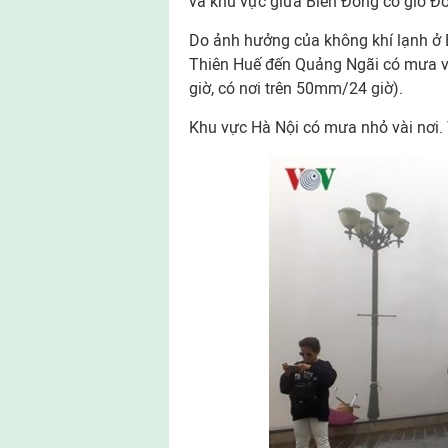
và khu vực giữa Biển Đông có gió Đô
Do ảnh hưởng của không khí lạnh ở B
Thiên Huế đến Quảng Ngãi có mưa v
giờ, có nơi trên 50mm/24 giờ).
Khu vực Hà Nội có mưa nhỏ vài nơi. T