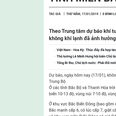
TÁC GIẢ
THỨ NĂM, 17/01/2019
0 BÌNH 
Theo Trung tâm dự báo khí t
không khí lạnh đã ảnh hưởng
Việt Nam - Hoa Kỳ: Thúc đẩy đà hợp tác
Thủ tướng Lê Minh Hưng hội kiến Chủ tị
Tổng Bí thư, Chủ tịch nước: Phải đổi mới
Dự báo, ngày hôm nay (17/01), không
Trung Bộ.
Ở các tỉnh Bắc Bộ và Thanh Hóa trời 
biến 10-13 độ, vùng núi 7-10 độ, vùng
Ở khu vực Bắc Biển Đông (bao gồm c
Bắc mạnh cấp 6, có lúc cấp 7, giật 