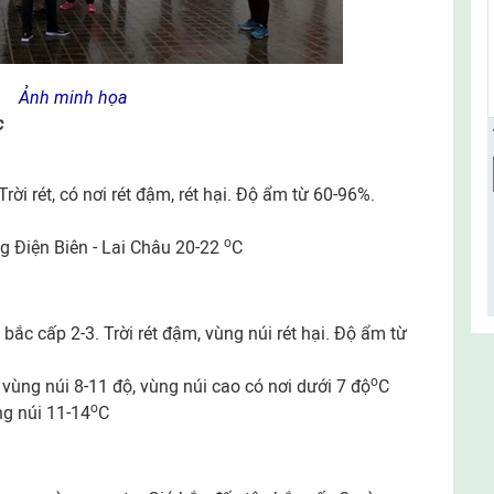
Ảnh minh họa
c
rời rét, có nơi rét đậm, rét hại. Độ ẩm từ 60-96%.
o
êng Điện Biên - Lai Châu 20-22
C
bắc cấp 2-3. Trời rét đậm, vùng núi rét hại. Độ ẩm từ
o
 vùng núi 8-11 độ, vùng núi cao có nơi dưới 7 độ
C
o
ùng núi 11-14
C