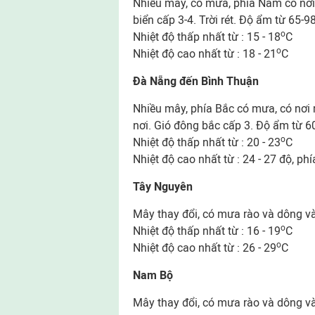
Nhiều mây, có mưa, phía Nam có nơi
biển cấp 3-4. Trời rét. Độ ẩm từ 65-9
o
Nhiệt độ thấp nhất từ : 15 - 18
C
o
Nhiệt độ cao nhất từ : 18 - 21
C
Đà Nẵng đến Bình Thuận
Nhiều mây, phía Bắc có mưa, có nơi
nơi. Gió đông bắc cấp 3. Độ ẩm từ 
o
Nhiệt độ thấp nhất từ : 20 - 23
C
Nhiệt độ cao nhất từ : 24 - 27 độ, ph
Tây Nguyên
Mây thay đổi, có mưa rào và dông v
o
Nhiệt độ thấp nhất từ : 16 - 19
C
o
Nhiệt độ cao nhất từ : 26 - 29
C
Nam Bộ
Mây thay đổi, có mưa rào và dông và