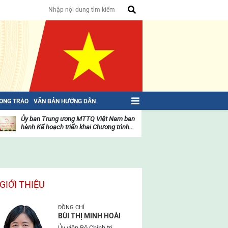
HONG TRÀO
VĂN BẢN HƯỚNG DẪN
Ủy ban Trung ương MTTQ Việt Nam ban
Toàn văn NGHỊ QU
hành Kế hoạch triển khai Chương trình...
toàn quốc Mặt trậ
oạt
Hoạt
ộng
động
ủa
của
ặt
mặt
rận
trận
GIỚI THIỆU
ĐỒNG CHÍ
BÙI THỊ MINH HOÀI
Ủy viên Bộ Chính trị,