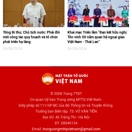
Tổng Bí thư, Chủ tịch nước: Phải đổi
Khai mạc Triển lãm “Đan kết hữu nghị:
mới công tác quy hoạch và tổ chức
Tôn vinh 50 năm quan hệ ngoại giao
phát triển hạ tầng
Việt Nam - Thái Lan“
06/08/2026
06/08/2026
© 2008 Trang TTĐT
Cơ quan Uỷ ban Trung ương MTTQ Việt Nam.
Giấy phép số:111/GP-BC của Bộ Thông tin và Truyền thông.
Trưởng ban Biên tập: TS. VŨ VĂN TIẾN
Địa chỉ: 46 Tràng Thi - Hà Nội
ĐT: 08046154
Email:
trunguongmttqvietnam@gmail.com