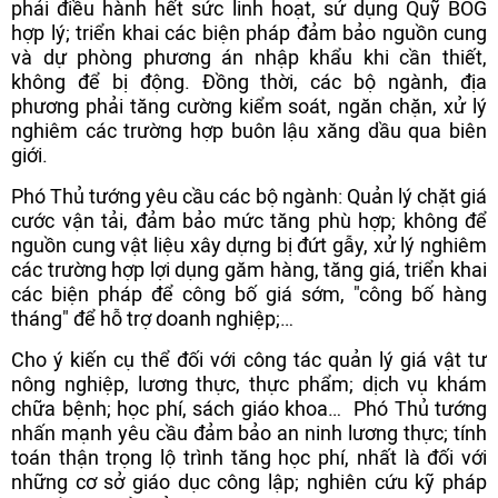
phải điều hành hết sức linh hoạt, sử dụng Quỹ BOG
hợp lý; triển khai các biện pháp đảm bảo nguồn cung
và dự phòng phương án nhập khẩu khi cần thiết,
không để bị động. Đồng thời, các bộ ngành, địa
phương phải tăng cường kiểm soát, ngăn chặn, xử lý
nghiêm các trường hợp buôn lậu xăng dầu qua biên
giới.
Phó Thủ tướng yêu cầu các bộ ngành: Quản lý chặt giá
cước vận tải, đảm bảo mức tăng phù hợp; không để
nguồn cung vật liệu xây dựng bị đứt gẫy, xử lý nghiêm
các trường hợp lợi dụng găm hàng, tăng giá, triển khai
các biện pháp để công bố giá sớm, "công bố hàng
tháng" để hỗ trợ doanh nghiệp;…
Cho ý kiến cụ thể đối với công tác quản lý giá vật tư
nông nghiệp, lương thực, thực phẩm; dịch vụ khám
chữa bệnh; học phí, sách giáo khoa… Phó Thủ tướng
nhấn mạnh yêu cầu đảm bảo an ninh lương thực; tính
toán thận trọng lộ trình tăng học phí, nhất là đối với
những cơ sở giáo dục công lập; nghiên cứu kỹ pháp