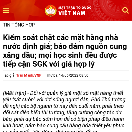
TIN TỔNG HỢP
Kiểm soát chặt các mặt hàng nhà
nước định giá; bảo đảm nguồn cung
xăng dầu; mọi học sinh đều được
tiếp cận SGK với giá hợp lý
Tác giả
Trần Mạnh/VGP
Thứ ba, 14/06/2022 08:50
(Mặt trận) - Đối với quản lý giá một số mặt hàng thiết
yếu "sát sườn" với đời sống người dân, Phó Thủ tướng
đề nghị các bộ ngành từ nay đến cuối năm, phải theo
dõi sát diễn biến thị trường, tăng cường công tác dự
báo, phải dự báo sớm hơn để có biện pháp điều hành
linh hoạt, đảm bảo cung cầu hàng hóa thiết yếu phục
vụ sản xuất, tiêu dùng, đạt mục tiêu đề ra.