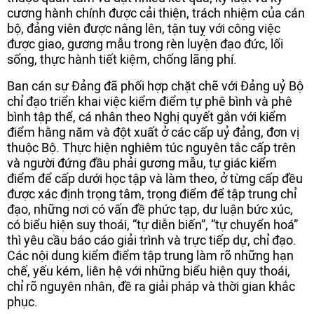
cương hành chính được cải thiện, trách nhiệm của cán
bộ, đảng viên được nâng lên, tận tuỵ với công việc
được giao, gương mẫu trong rèn luyện đạo đức, lối
sống, thực hành tiết kiệm, chống lãng phí.
Ban cán sự Đảng đã phối hợp chặt chẽ với Đảng uỷ Bộ
chỉ đạo triển khai việc kiểm điểm tự phê bình và phê
bình tập thể, cá nhân theo Nghị quyết gắn với kiểm
điểm hằng năm và đột xuất ở các cấp uỷ đảng, đơn vị
thuộc Bộ. Thực hiện nghiêm túc nguyên tắc cấp trên
và người đứng đầu phải gương mẫu, tự giác kiểm
điểm để cấp dưới học tập và làm theo, ở từng cấp đều
được xác định trọng tâm, trọng điểm để tập trung chỉ
đạo, những nơi có vấn đề phức tạp, dư luận bức xúc,
có biểu hiện suy thoái, “tự diễn biến”, “tự chuyển hoá”
thì yêu cầu báo cáo giải trình và trực tiếp dự, chỉ đạo.
Các nội dung kiểm điểm tập trung làm rõ những hạn
chế, yếu kém, liên hệ với những biểu hiện quy thoái,
chỉ rõ nguyên nhân, đề ra giải pháp và thời gian khắc
phục.