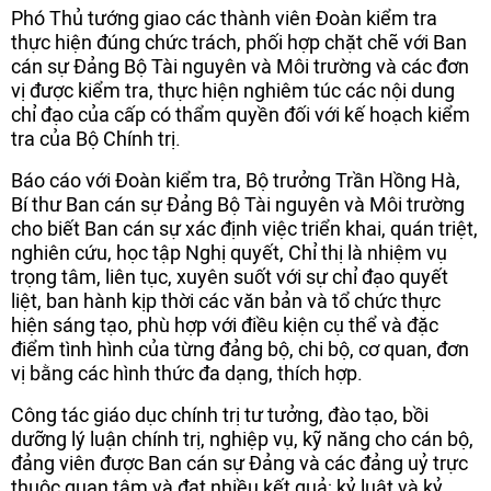
Phó Thủ tướng giao các thành viên Đoàn kiểm tra
thực hiện đúng chức trách, phối hợp chặt chẽ với Ban
cán sự Đảng Bộ Tài nguyên và Môi trường và các đơn
vị được kiểm tra, thực hiện nghiêm túc các nội dung
chỉ đạo của cấp có thẩm quyền đối với kế hoạch kiểm
tra của Bộ Chính trị.
Báo cáo với Đoàn kiểm tra, Bộ trưởng Trần Hồng Hà,
Bí thư Ban cán sự Đảng Bộ Tài nguyên và Môi trường
cho biết Ban cán sự xác định việc triển khai, quán triệt,
nghiên cứu, học tập Nghị quyết, Chỉ thị là nhiệm vụ
trọng tâm, liên tục, xuyên suốt với sự chỉ đạo quyết
liệt, ban hành kịp thời các văn bản và tổ chức thực
hiện sáng tạo, phù hợp với điều kiện cụ thể và đặc
điểm tình hình của từng đảng bộ, chi bộ, cơ quan, đơn
vị bằng các hình thức đa dạng, thích hợp.
Công tác giáo dục chính trị tư tưởng, đào tạo, bồi
dưỡng lý luận chính trị, nghiệp vụ, kỹ năng cho cán bộ,
đảng viên được Ban cán sự Đảng và các đảng uỷ trực
thuộc quan tâm và đạt nhiều kết quả; kỷ luật và kỷ