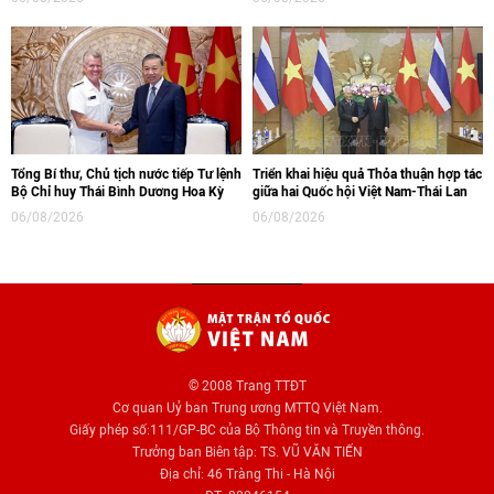
Tổng Bí thư, Chủ tịch nước tiếp Tư lệnh
Triển khai hiệu quả Thỏa thuận hợp tác
Bộ Chỉ huy Thái Bình Dương Hoa Kỳ
giữa hai Quốc hội Việt Nam-Thái Lan
06/08/2026
06/08/2026
© 2008 Trang TTĐT
Cơ quan Uỷ ban Trung ương MTTQ Việt Nam.
Giấy phép số:111/GP-BC của Bộ Thông tin và Truyền thông.
Trưởng ban Biên tập: TS. VŨ VĂN TIẾN
Địa chỉ: 46 Tràng Thi - Hà Nội