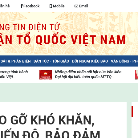
iên hệ
Facebook
Mobile
Email
 SÁT & PHẢN BIỆN
DÂN TỘC - TÔN GIÁO
ĐỐI NGOẠI KIỀU BÀO
VẬN ĐỘNG - P
hương trình hành
Những điểm nhấn nổi bật của Văn kiện
ốc Việt...
Đại hội đại biểu toàn quốc MTTQ...
Thư
H
viện
đ
video
c
m
t
ÁO GỠ KHÓ KHĂN,
IẾN ĐỘ, BẢO ĐẢM