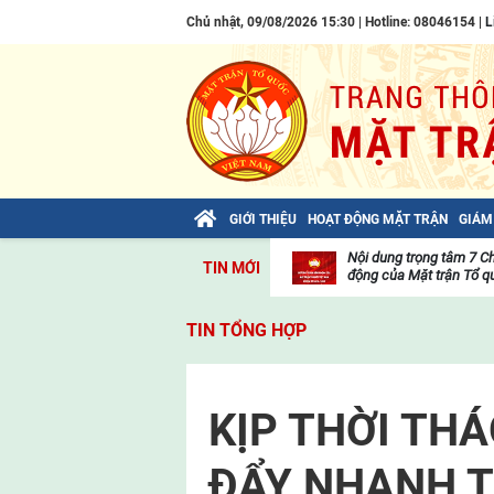
Chủ nhật, 09/08/2026 15:30 | Hotline: 08046154 |
L
GIỚI THIỆU
HOẠT ĐỘNG MẶT TRẬN
GIÁM
Bài viết của Tổng Bí thư Tô Lâm: TIẾN
Nội dung trọng tâm 7 C
TIN MỚI
LÊN! TOÀN THẮNG ẮT VỀ TA!
động của Mặt trận Tổ qu
Thư
viện
TIN TỔNG HỢP
video
KỊP THỜI TH
ĐẨY NHANH T