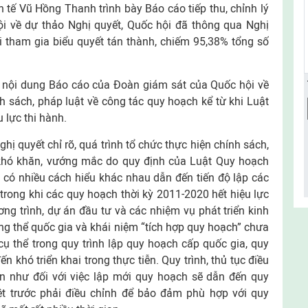
tế Vũ Hồng Thanh trình bày Báo cáo tiếp thu, chỉnh lý
hội về dự thảo Nghị quyết, Quốc hội đã thông qua Nghị
i tham gia biểu quyết tán thành, chiếm 95,38% tổng số
h nội dung Báo cáo của Đoàn giám sát của Quốc hội về
nh sách, pháp luật về công tác quy hoạch kể từ khi Luật
lực thi hành.
ị quyết chỉ rõ, quá trình tổ chức thực hiện chính sách,
khó khăn, vướng mắc do quy định của Luật Quy hoạch
 có nhiều cách hiểu khác nhau dẫn đến tiến độ lập các
rong khi các quy hoạch thời kỳ 2011-2020 hết hiệu lực
ơng trình, dự án đầu tư và các nhiệm vụ phát triển kinh
ổng thể quốc gia và khái niệm “tích hợp quy hoạch” chưa
ụ thể trong quy trình lập quy hoạch cấp quốc gia, quy
 khó triển khai trong thực tiễn. Quy trình, thủ tục điều
n như đối với việc lập mới quy hoạch sẽ dẫn đến quy
t trước phải điều chỉnh để bảo đảm phù hợp với quy