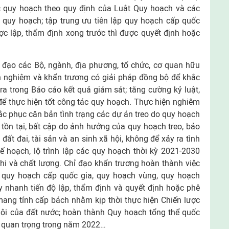
ác quy hoạch theo quy định của Luật Quy hoạch và các
ề quy hoạch; tập trung ưu tiên lập quy hoạch cấp quốc
c lập, thẩm định xong trước thì được quyết định hoặc
 đạo các Bộ, ngành, địa phương, tổ chức, cơ quan hữu
h nghiệm và khẩn trương có giải pháp đồng bộ để khắc
a trong Báo cáo kết quả giám sát; tăng cường kỷ luật,
để thực hiện tốt công tác quy hoạch. Thực hiện nghiêm
hắc phục căn bản tình trạng các dự án treo do quy hoạch
tồn tại, bất cập do ảnh hưởng của quy hoạch treo, bảo
ất đai, tài sản và an sinh xã hội, không để xảy ra tình
ế hoạch, lộ trình lập các quy hoạch thời kỳ 2021-2030
i và chất lượng. Chỉ đạo khẩn trương hoàn thành việc
c quy hoạch cấp quốc gia, quy hoạch vùng, quy hoạch
ẩy nhanh tiến độ lập, thẩm định và quyết định hoặc phê
ang tính cấp bách nhằm kịp thời thực hiện Chiến lược
 hội của đất nước; hoàn thành Quy hoạch tổng thể quốc
g quan trọng trong năm 2022…