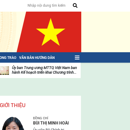
HONG TRÀO
VĂN BẢN HƯỚNG DẪN
Ủy ban Trung ương MTTQ Việt Nam ban
Toàn văn NGHỊ QU
hành Kế hoạch triển khai Chương trình...
toàn quốc Mặt trậ
oạt
Hoạt
ộng
động
ủa
của
ặt
mặt
rận
trận
GIỚI THIỆU
ĐỒNG CHÍ
BÙI THỊ MINH HOÀI
Ủy viên Bộ Chính trị,