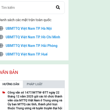
Danh sách các mặt trận toàn quốc:
UBMTTQ Việt Nam TP. Hà Nội
UBMTTQ Việt Nam TP. Hồ Chí Minh
UBMTTQ Việt Nam TP. Hải Phòng
UBMTTQ Việt Nam TP. Huế
UBMTTQ Việt Nam TP. Đà Nẵng
UBMTTQ Việt Nam TP. Cần Thơ
VĂN BẢN
UBMTTQ Việt Nam tỉnh Quảng Ninh
HƯỚNG DẪN
PHÁP LUẬT
UBMTTQ Việt Nam tỉnh Cao Bằng
Công văn số 1477/MTTW-BTT ngày 22
tháng 12 năm 2025 gửi các tổ chức thành
UBMTTQ Việt Nam tỉnh Lạng Sơn
viên của MTTQ Việt Nam ở Trung ương và
Ủy ban MTTQ các tỉnh, thành phố trực
UBMTTQ Việt Nam tỉnh Lai Châu
thuộc Trung ương về tuyên truyền Đại hội