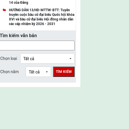
14 của Đảng
UBMTTQ Việt Nam tỉnh Điện Biên
HƯỚNG DẪN 13/HD-MTTW-BTT: Tuyên
truyền cuộc bầu cử đại biểu Quốc hội khóa
UBMTTQ Việt Nam tỉnh Sơn La
XVI và bầu cử đại biểu Hội đồng nhân dân
các cấp nhiệm kỳ 2026 - 2031
UBMTTQ Việt Nam tỉnh Thanh Hóa
Tìm kiếm văn bản
UBMTTQ Việt Nam tỉnh Nghệ An
UBMTTQ Việt Nam tỉnh Hà Tĩnh
UBMTTQ Việt Nam tỉnh Tuyên Quang
Chọn loại
UBMTTQ Việt Nam tỉnh Lào Cai
Chọn năm
TÌM KIẾM
UBMTTQ Việt Nam tỉnh Thái Nguyên
UBMTTQ Việt Nam tỉnh Phú Thọ
UBMTTQ Việt Nam tỉnh Bắc Ninh
UBMTTQ Việt Nam tỉnh Hưng Yên
UBMTTQ Việt Nam tỉnh Ninh Bình
UBMTTQ Việt Nam tỉnh Quảng Trị