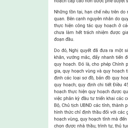
hoạch cấp cao hơn được phê duyệt sẽ
Những tồn tại, hạn chế nêu trên d
quan. Bên cạnh nguyên nhân do quy 
thực hiện công tác quy hoạch ở cá
chưa làm hết trách nhiệm được giao
đoạn đầu.
Do đó, Nghị quyết đã đưa ra một số
khăn, vướng mắc, đẩy nhanh tiến đ
quy hoạch. Đó là, cho phép Chính p
gia, quy hoạch vùng và quy hoạch t
định các loại sơ đồ, bản đồ quy ho
quy hoạch; quy định chi tiết Điều 4
hoạch thực hiện quy hoạch được quy
việc phân kỳ đầu tư triển khai các 
Bộ, Chủ tịch UBND các tỉnh, thành 
hình thức chỉ định thầu đối với các
hoạch vùng, quy hoạch tỉnh mà đến t
chọn được nhà thầu; trình tự, thủ t