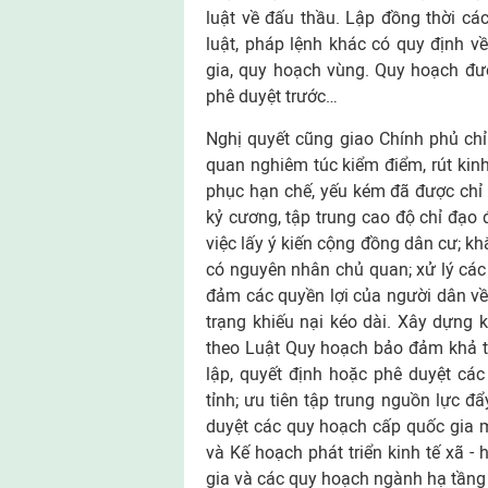
luật về đấu thầu. Lập đồng thời c
luật, pháp lệnh khác có quy định v
gia, quy hoạch vùng. Quy hoạch đượ
phê duyệt trước…
Nghị quyết cũng giao Chính phủ chỉ
quan nghiêm túc kiểm điểm, rút kin
phục hạn chế, yếu kém đã được chỉ r
kỷ cương, tập trung cao độ chỉ đạo 
việc lấy ý kiến cộng đồng dân cư; k
có nguyên nhân chủ quan; xử lý các 
đảm các quyền lợi của người dân về đ
trạng khiếu nại kéo dài. Xây dựng k
theo Luật Quy hoạch bảo đảm khả th
lập, quyết định hoặc phê duyệt cá
tỉnh; ưu tiên tập trung nguồn lực đ
duyệt các quy hoạch cấp quốc gia m
và Kế hoạch phát triển kinh tế xã -
gia và các quy hoạch ngành hạ tần