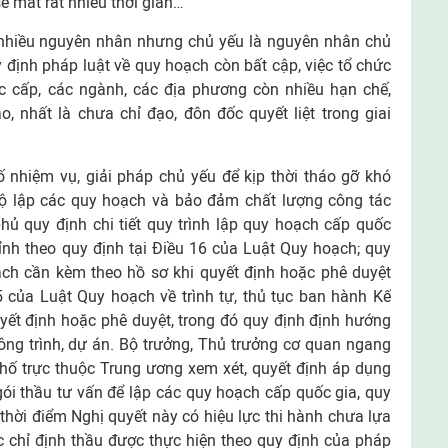
 mất rất nhiều thời gian…
o nhiều nguyên nhân nhưng chủ yếu là nguyên nhân chủ
định pháp luật về quy hoạch còn bất cập, việc tổ chức
c cấp, các ngành, các địa phương còn nhiều hạn chế,
, nhất là chưa chỉ đạo, đôn đốc quyết liệt trong giai
 nhiệm vụ, giải pháp chủ yếu để kịp thời tháo gỡ khó
ộ lập các quy hoạch và bảo đảm chất lượng công tác
hủ quy định chi tiết quy trình lập quy hoạch cấp quốc
ỉnh theo quy định tại Điều 16 của Luật Quy hoạch; quy
ạch cần kèm theo hồ sơ khi quyết định hoặc phê duyệt
5 của Luật Quy hoạch về trình tự, thủ tục ban hành Kế
ết định hoặc phê duyệt, trong đó quy định định hướng
công trình, dự án. Bộ trưởng, Thủ trưởng cơ quan ngang
phố trực thuộc Trung ương xem xét, quyết định áp dụng
 gói thầu tư vấn để lập các quy hoạch cấp quốc gia, quy
hời điểm Nghị quyết này có hiệu lực thi hành chưa lựa
ục chỉ định thầu được thực hiện theo quy định của pháp