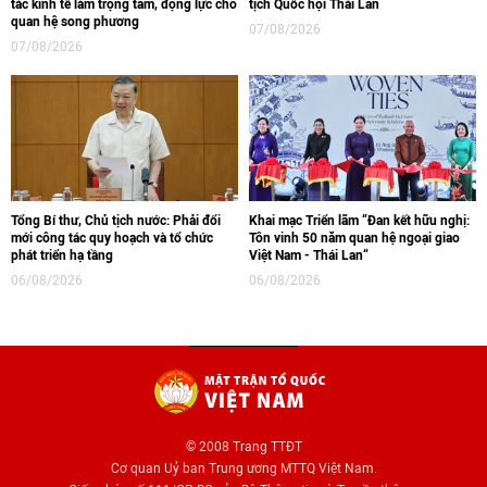
tác kinh tế làm trọng tâm, động lực cho
tịch Quốc hội Thái Lan
quan hệ song phương
07/08/2026
07/08/2026
Tổng Bí thư, Chủ tịch nước: Phải đổi
Khai mạc Triển lãm “Đan kết hữu nghị:
mới công tác quy hoạch và tổ chức
Tôn vinh 50 năm quan hệ ngoại giao
phát triển hạ tầng
Việt Nam - Thái Lan“
06/08/2026
06/08/2026
© 2008 Trang TTĐT
Cơ quan Uỷ ban Trung ương MTTQ Việt Nam.