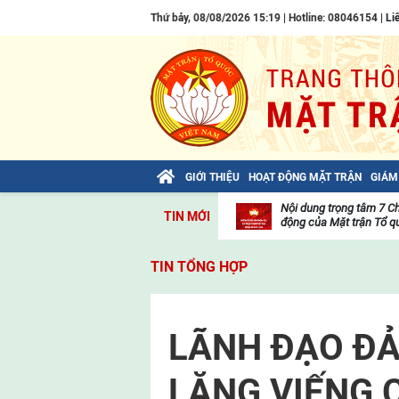
Thứ bảy, 08/08/2026 15:19 | Hotline: 08046154 |
Li
GIỚI THIỆU
HOẠT ĐỘNG MẶT TRẬN
GIÁM
Bài viết của Tổng Bí thư Tô Lâm: TIẾN
Nội dung trọng tâm 7 C
TIN MỚI
LÊN! TOÀN THẮNG ẮT VỀ TA!
động của Mặt trận Tổ qu
Thư
viện
TIN TỔNG HỢP
video
LÃNH ĐẠO ĐẢ
LĂNG VIẾNG 