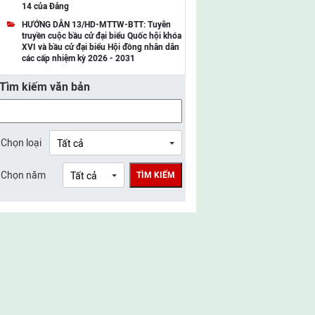
14 của Đảng
UBMTTQ Việt Nam tỉnh Điện Biên
HƯỚNG DẪN 13/HD-MTTW-BTT: Tuyên
truyền cuộc bầu cử đại biểu Quốc hội khóa
UBMTTQ Việt Nam tỉnh Sơn La
XVI và bầu cử đại biểu Hội đồng nhân dân
các cấp nhiệm kỳ 2026 - 2031
UBMTTQ Việt Nam tỉnh Thanh Hóa
Tìm kiếm văn bản
UBMTTQ Việt Nam tỉnh Nghệ An
UBMTTQ Việt Nam tỉnh Hà Tĩnh
UBMTTQ Việt Nam tỉnh Tuyên Quang
Chọn loại
UBMTTQ Việt Nam tỉnh Lào Cai
Chọn năm
TÌM KIẾM
UBMTTQ Việt Nam tỉnh Thái Nguyên
UBMTTQ Việt Nam tỉnh Phú Thọ
UBMTTQ Việt Nam tỉnh Bắc Ninh
UBMTTQ Việt Nam tỉnh Hưng Yên
UBMTTQ Việt Nam tỉnh Ninh Bình
UBMTTQ Việt Nam tỉnh Quảng Trị