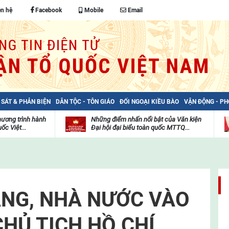
ên hệ
Facebook
Mobile
Email
 SÁT & PHẢN BIỆN
DÂN TỘC - TÔN GIÁO
ĐỐI NGOẠI KIỀU BÀO
VẬN ĐỘNG - P
hương trình hành
Những điểm nhấn nổi bật của Văn kiện
ốc Việt...
Đại hội đại biểu toàn quốc MTTQ...
Thư
H
viện
đ
video
c
m
t
NG, NHÀ NƯỚC VÀO
CHỦ TỊCH HỒ CHÍ