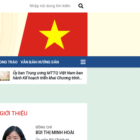
HONG TRÀO
VĂN BẢN HƯỚNG DẪN
Ủy ban Trung ương MTTQ Việt Nam ban
Toàn văn NGHỊ QU
hành Kế hoạch triển khai Chương trình...
toàn quốc Mặt trậ
oạt
Hoạt
ộng
động
ủa
của
ặt
mặt
rận
trận
GIỚI THIỆU
ĐỒNG CHÍ
BÙI THỊ MINH HOÀI
Ủy viên Bộ Chính trị,