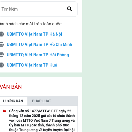
Danh sách các mặt trận toàn quốc:
UBMTTQ Việt Nam TP. Hà Nội
UBMTTQ Việt Nam TP. Hồ Chí Minh
UBMTTQ Việt Nam TP. Hải Phòng
UBMTTQ Việt Nam TP. Huế
UBMTTQ Việt Nam TP. Đà Nẵng
UBMTTQ Việt Nam TP. Cần Thơ
VĂN BẢN
UBMTTQ Việt Nam tỉnh Quảng Ninh
HƯỚNG DẪN
PHÁP LUẬT
UBMTTQ Việt Nam tỉnh Cao Bằng
Công văn số 1477/MTTW-BTT ngày 22
tháng 12 năm 2025 gửi các tổ chức thành
UBMTTQ Việt Nam tỉnh Lạng Sơn
viên của MTTQ Việt Nam ở Trung ương và
Ủy ban MTTQ các tỉnh, thành phố trực
UBMTTQ Việt Nam tỉnh Lai Châu
thuộc Trung ương về tuyên truyền Đại hội