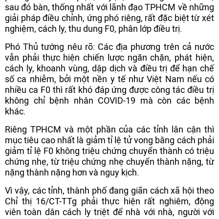
sau đó bàn, thống nhất với lãnh đạo TPHCM về những
giải pháp điều chỉnh, ứng phó riêng, rất đặc biệt từ xét
nghiệm, cách ly, thu dung F0, phân lớp điều trị.
Phó Thủ tướng nêu rõ: Các địa phương trên cả nước
vẫn phải thực hiện chiến lược ngăn chặn, phát hiện,
cách ly, khoanh vùng, dập dịch và điều trị để hạn chế
số ca nhiễm, bởi một nền y tế như Việt Nam nếu có
nhiều ca F0 thì rất khó đáp ứng được công tác điều trị
không chỉ bệnh nhân COVID-19 mà còn các bệnh
khác.
Riêng TPHCM và một phần của các tỉnh lân cận thì
mục tiêu cao nhất là giảm tỉ lệ tử vong bằng cách phải
giảm tỉ lệ F0 không triệu chứng chuyển thành có triệu
chứng nhẹ, từ triệu chứng nhẹ chuyển thành nặng, từ
nặng thành nặng hơn và nguy kịch.
Vì vậy, các tỉnh, thành phố đang giãn cách xã hội theo
Chỉ thị 16/CT-TTg phải thực hiện rất nghiêm, động
viên toàn dân cách ly triệt để nhà với nhà, người với