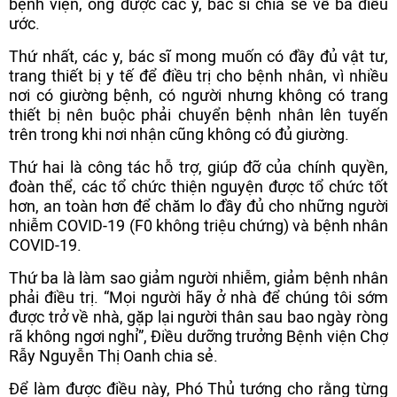
bệnh viện, ông được các y, bác sĩ chia sẻ về ba điều
ước.
Thứ nhất, các y, bác sĩ mong muốn có đầy đủ vật tư,
trang thiết bị y tế để điều trị cho bệnh nhân, vì nhiều
nơi có giường bệnh, có người nhưng không có trang
thiết bị nên buộc phải chuyển bệnh nhân lên tuyến
trên trong khi nơi nhận cũng không có đủ giường.
Thứ hai là công tác hỗ trợ, giúp đỡ của chính quyền,
đoàn thể, các tổ chức thiện nguyện được tổ chức tốt
hơn, an toàn hơn để chăm lo đầy đủ cho những người
nhiễm COVID-19 (F0 không triệu chứng) và bệnh nhân
COVID-19.
Thứ ba là làm sao giảm người nhiễm, giảm bệnh nhân
phải điều trị. “Mọi người hãy ở nhà để chúng tôi sớm
được trở về nhà, gặp lại người thân sau bao ngày ròng
rã không ngơi nghỉ”, Điều dưỡng trưởng Bệnh viện Chợ
Rẫy Nguyễn Thị Oanh chia sẻ.
Để làm được điều này, Phó Thủ tướng cho rằng từng