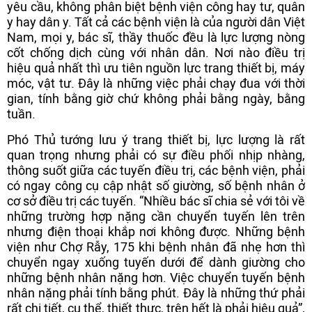
yêu cầu, không phân biệt bệnh viện công hay tư, quân
y hay dân y. Tất cả các bệnh viện là của người dân Việt
Nam, mọi y, bác sĩ, thầy thuốc đều là lực lượng nòng
cốt chống dịch cùng với nhân dân. Nơi nào điều trị
hiệu quả nhất thì ưu tiên nguồn lực trang thiết bị, máy
móc, vật tư. Đây là những việc phải chạy đua với thời
gian, tính bằng giờ chứ không phải bằng ngày, bằng
tuần.
Phó Thủ tướng lưu ý trang thiết bị, lực lượng là rất
quan trọng nhưng phải có sự điều phối nhịp nhàng,
thông suốt giữa các tuyến điều trị, các bệnh viện, phải
có ngay công cụ cập nhật số giường, số bệnh nhân ở
cơ sở điều trị các tuyến. “Nhiều bác sĩ chia sẻ với tôi về
những trường hợp nặng cần chuyển tuyến lên trên
nhưng điện thoại khắp nơi không được. Những bệnh
viện như Chợ Rẫy, 175 khi bệnh nhân đã nhẹ hơn thì
chuyển ngay xuống tuyến dưới để dành giường cho
những bệnh nhân nặng hơn. Việc chuyển tuyến bệnh
nhân nặng phải tính bằng phút. Đây là những thứ phải
rất chi tiết, cụ thể, thiết thực, trên hết là phải hiệu quả”,