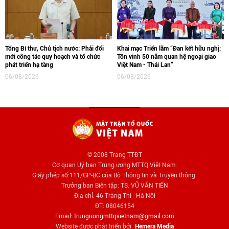
Tổng Bí thư, Chủ tịch nước: Phải đổi
Khai mạc Triển lãm “Đan kết hữu nghị:
mới công tác quy hoạch và tổ chức
Tôn vinh 50 năm quan hệ ngoại giao
phát triển hạ tầng
Việt Nam - Thái Lan“
06/08/2026
06/08/2026
© 2008 Trang TTĐT
Cơ quan Uỷ ban Trung ương MTTQ Việt Nam.
Giấy phép số:111/GP-BC của Bộ Thông tin và Truyền thông.
Trưởng ban Biên tập: TS. VŨ VĂN TIẾN
Địa chỉ: 46 Tràng Thi - Hà Nội
ĐT: 08046154
Email:
trunguongmttqvietnam@gmail.com
Website được phát triển bởi
Hemera Media