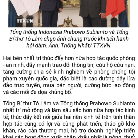
Tổng thống Indonesia Prabowo Subianto và Tổng
Bí thư Tô Lâm chụp ảnh chung trước khi tiến hành
hội đàm. Ảnh: Thống Nhất/ TTXVN
Hai bên nhất trí thúc đẩy hơn nữa hợp tác quốc phòng
- an ninh, đẩy mạnh trao đổi thông tin, cứu hộ cứu nạn,
tăng cường chia sẻ kinh nghiệm về phòng chống tội
phạm xuyên quốc gia, đặc biệt là các đường dây lừa
đảo trực tuyến, mua bán người, cưỡng bức lao động
và các mối đe dọa khủng bố.
Tổng Bí thư Tô Lâm và Tổng thống Prabowo Subianto
nhất trí mở rộng và làm sâu sắc hơn nữa hợp tác kinh
tế; thúc đẩy kết nối giữa hai nền kinh tế trên tinh thần
hợp tác cùng có lợi và cùng phát triển; tháo gỡ khó
khăn, rào cản thương mại, hỗ trợ doanh nghiệp triển
khai các hoạt động xuất nhập khẩu nhất là nông, thuỷ