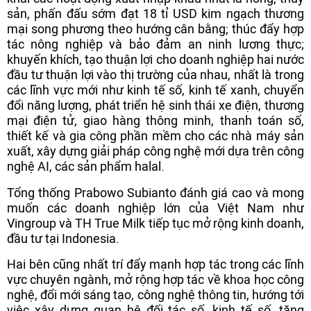
sản, phấn đấu sớm đạt 18 tỉ USD kim ngạch thương
mại song phương theo hướng cân bằng; thúc đẩy hợp
tác nông nghiệp và bảo đảm an ninh lương thực;
khuyến khích, tạo thuận lợi cho doanh nghiệp hai nước
đầu tư thuận lợi vào thị trường của nhau, nhất là trong
các lĩnh vực mới như kinh tế số, kinh tế xanh, chuyển
đổi năng lượng, phát triển hệ sinh thái xe điện, thương
mại điện tử, giao hàng thông minh, thanh toán số,
thiết kế và gia công phần mềm cho các nhà máy sản
xuất, xây dựng giải pháp công nghệ mới dựa trên công
nghệ AI, các sản phẩm halal.
Tổng thống Prabowo Subianto đánh giá cao và mong
muốn các doanh nghiệp lớn của Việt Nam như
Vingroup và TH True Milk tiếp tục mở rộng kinh doanh,
đầu tư tại Indonesia.
Hai bên cũng nhất trí đẩy mạnh hợp tác trong các lĩnh
vực chuyên ngành, mở rộng hợp tác về khoa học công
nghệ, đổi mới sáng tạo, công nghệ thông tin, hướng tới
việc xây dựng quan hệ đối tác số, kinh tế số, tăng