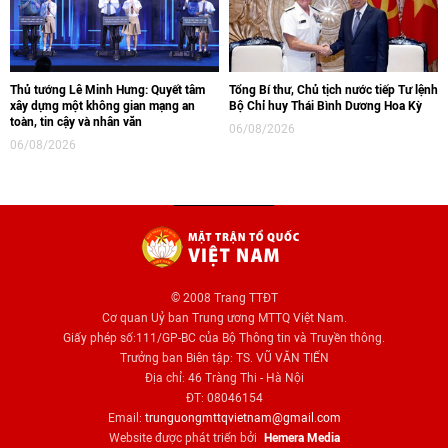
Thủ tướng Lê Minh Hưng: Quyết tâm
Tổng Bí thư, Chủ tịch nước tiếp Tư lệnh
xây dựng một không gian mạng an
Bộ Chỉ huy Thái Bình Dương Hoa Kỳ
toàn, tin cậy và nhân văn
06/08/2026
06/08/2026
© 2008 Trang TTĐT
Cơ quan Uỷ ban Trung ương MTTQ Việt Nam.
Giấy phép số:111/GP-BC của Bộ Thông tin và Truyền thông.
Trưởng ban Biên tập: TS. VŨ VĂN TIẾN
Địa chỉ: 46 Tràng Thi - Hà Nội
ĐT: 08046154
Email:
trunguongmttqvietnam@gmail.com
Website được phát triển bởi
Hemera Media