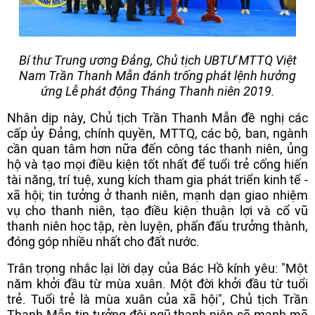
Bí thư Trung ương Đảng, Chủ tịch UBTƯ MTTQ Việt
Nam Trần Thanh Mẫn đánh trống phát lệnh hưởng
ứng Lễ phát động Tháng Thanh niên 2019.
Nhân dịp này, Chủ tịch Trần Thanh Mẫn đề nghị các
cấp ủy Đảng, chính quyền, MTTQ, các bộ, ban, ngành
cần quan tâm hơn nữa đến công tác thanh niên, ủng
hộ và tạo mọi điều kiện tốt nhất để tuổi trẻ cống hiến
tài năng, trí tuệ, xung kích tham gia phát triển kinh tế -
xã hội; tin tưởng ở thanh niên, mạnh dạn giao nhiệm
vụ cho thanh niên, tạo điều kiện thuận lợi và cổ vũ
thanh niên học tập, rèn luyện, phấn đấu trưởng thành,
đóng góp nhiều nhất cho đất nước.
Trân trọng nhắc lại lời dạy của Bác Hồ kính yêu: "Một
năm khởi đầu từ mùa xuân. Một đời khởi đầu từ tuổi
trẻ. Tuổi trẻ là mùa xuân của xã hội", Chủ tịch Trần
Thanh Mẫn tin tưởng đội ngũ thanh niên sẽ mạnh mẽ