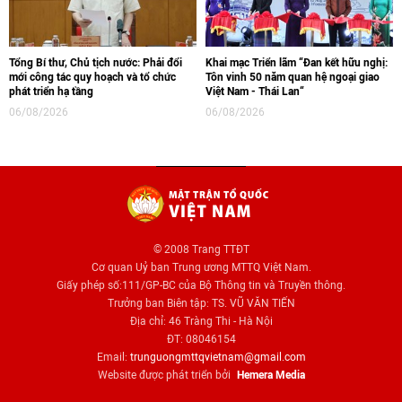
Tổng Bí thư, Chủ tịch nước: Phải đổi
Khai mạc Triển lãm “Đan kết hữu nghị:
mới công tác quy hoạch và tổ chức
Tôn vinh 50 năm quan hệ ngoại giao
phát triển hạ tầng
Việt Nam - Thái Lan“
06/08/2026
06/08/2026
© 2008 Trang TTĐT
Cơ quan Uỷ ban Trung ương MTTQ Việt Nam.
Giấy phép số:111/GP-BC của Bộ Thông tin và Truyền thông.
Trưởng ban Biên tập: TS. VŨ VĂN TIẾN
Địa chỉ: 46 Tràng Thi - Hà Nội
ĐT: 08046154
Email:
trunguongmttqvietnam@gmail.com
Website được phát triển bởi
Hemera Media