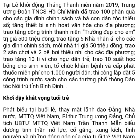
Tại Lễ khởi động Tháng Thanh niên năm 2019, Trung
ương Đoàn TNCS Hồ Chí Minh đã trao 100 phần quà
cho các gia đình chính sách và bà con dân tộc thiểu
số; tặng thiết bị sinh hoạt văn hóa cho địa phương;
trao tặng công trình thanh niên “Trường đẹp cho em”
trị giá 500 triệu đồng; trao tặng 6 Nhà nhân ái cho các
gia đình chính sách, mỗi nhà trị giá 50 triệu đồng; trao
2 sân chơi và 2 bể bơi thiếu nhi cho các địa phương;
trao tặng 10 ti vi cho ngư dân trẻ; trao 10 suất học
bổng cho sinh viên; tổ chức khám bệnh và cấp phát
thuốc miễn phí cho 1.000 người dân; thi công lắp đặt 5
công trình nước sạch cho các trường phổ thông Dân
tộc Nội trú tỉnh Bình Định…
Khơi dậy khát vọng tuổi trẻ
Phát biểu tại buổi lễ, thay mặt lãnh đạo Đảng, Nhà
nước, MTTQ Việt Nam, Bí thư Trung ương Đảng, Chủ
tịch UBTƯ MTTQ Việt Nam Trần Thanh Mẫn biểu
dương tinh thần nỗ lực, cố gắng, xung kích, tình
nguyện và những đóng góp của của tuổi trẻ Việt Nam