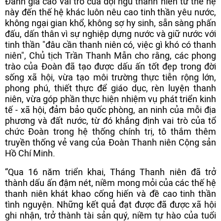
Đánh giá cao vai trò của đội ngũ thanh niên từ thế hệ
này đến thế hệ khác luôn nêu cao tinh thần yêu nước,
không ngại gian khổ, không sợ hy sinh, sẵn sàng phấn
đấu, dấn thân vì sự nghiệp dựng nước và giữ nước với
tinh thần "đâu cần thanh niên có, việc gì khó có thanh
niên", Chủ tịch Trần Thanh Mẫn cho rằng, các phong
trào của Đoàn đã tạo được dấu ấn tốt đẹp trong đời
sống xã hội, vừa tạo môi trường thực tiễn rộng lớn,
phong phú, thiết thực để giáo dục, rèn luyện thanh
niên, vừa góp phần thực hiện nhiệm vụ phát triển kinh
tế - xã hội, đảm bảo quốc phòng, an ninh của mỗi địa
phương và đất nước, từ đó khẳng định vai trò của tổ
chức Đoàn trong hệ thống chính trị, tô thắm thêm
truyền thống vẻ vang của Đoàn Thanh niên Cộng sản
Hồ Chí Minh.
“Qua 16 năm triển khai, Tháng Thanh niên đã trở
thành dấu ấn đậm nét, niềm mong mỏi của các thế hệ
thanh niên khát khao cống hiến và đề cao tinh thần
tình nguyện. Những kết quả đạt được đã được xã hội
ghi nhận, trở thành tài sản quý, niềm tự hào của tuổi