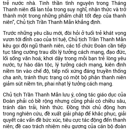
trẻ nước nhà. Tinh thần tình nguyện trong Tháng
Thanh niên đã lan tỏa trong suy nghĩ, nhận thức và trở
thành một trong những phẩm chất tốt đẹp của thanh
niên”, Chủ tịch Trần Thanh Mẫn khẳng định.
Trước những yêu cầu mới, đòi hỏi ở tuổi trẻ khát vọng
vươn tới đỉnh cao của trí tuệ, Chủ tịch Trần Thanh Mẫn
kêu gọi đội ngũ thanh niên, các tổ chức Đoàn cần tiếp
tục tăng cường trau dồi lý tưởng cách mạng, đạo đức,
lối sống văn hoá; khơi dậy trong mỗi bạn trẻ lòng yêu
nước, tự hào dân tộc, lý tưởng cách mạng, kiên định
niềm tin vào chế độ, tiếp nối xứng đáng truyền thống
cha anh, tránh thực trạng có một bộ phận thanh niên
giảm sút niềm tin, phai nhạt lý tưởng cách mạng.
Chủ tịch Trần Thanh Mẫn lưu ý, công tác giáo dục của
Đoàn phải có bề rộng nhưng cũng phải có chiều sâu,
tránh dàn trải, hình thức. Đồng thời chủ động hơn
trong nghiên cứu, đề xuất giải pháp để khắc phục, giải
quyết các vấn đề bức xúc, tiêu cực tác động đến thanh
niên; đề cao trách nhiệm nêu gương của cán bộ đoàn