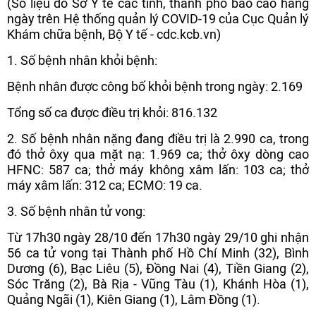
(Số liệu do Sở Y tế các tỉnh, thành phố báo cáo hàng
ngày trên Hệ thống quản lý COVID-19 của Cục Quản lý
Khám chữa bệnh, Bộ Y tế - cdc.kcb.vn)
1. Số bệnh nhân khỏi bệnh:
Bệnh nhân được công bố khỏi bệnh trong ngày: 2.169
Tổng số ca được điều trị khỏi: 816.132
2. Số bệnh nhân nặng đang điều trị là 2.990 ca, trong
đó thở ôxy qua mặt nạ: 1.969 ca; thở ôxy dòng cao
HFNC: 587 ca; thở máy không xâm lấn: 103 ca; thở
máy xâm lấn: 312 ca; ECMO: 19 ca.
3. Số bệnh nhân tử vong:
Từ 17h30 ngày 28/10 đến 17h30 ngày 29/10 ghi nhận
56 ca tử vong tại Thành phố Hồ Chí Minh (32), Bình
Dương (6), Bạc Liêu (5), Đồng Nai (4), Tiền Giang (2),
Sóc Trăng (2), Bà Rịa - Vũng Tàu (1), Khánh Hòa (1),
Quảng Ngãi (1), Kiên Giang (1), Lâm Đồng (1).