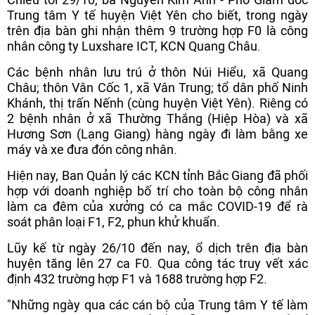
Trung tâm Y tế huyện Việt Yên cho biết, trong ngày
trên địa bàn ghi nhận thêm 9 trường hợp F0 là công
nhân công ty Luxshare ICT, KCN Quang Châu.
Các bệnh nhân lưu trú ở thôn Núi Hiểu, xã Quang
Châu; thôn Vân Cốc 1, xã Vân Trung; tổ dân phố Ninh
Khánh, thị trấn Nếnh (cùng huyện Việt Yên). Riêng có
2 bệnh nhân ở xã Thường Thắng (Hiệp Hòa) và xã
Hương Sơn (Lạng Giang) hàng ngày đi làm bằng xe
máy và xe đưa đón công nhân.
Hiện nay, Ban Quản lý các KCN tỉnh Bắc Giang đã phối
hợp với doanh nghiệp bố trí cho toàn bộ công nhân
làm ca đêm của xưởng có ca mắc COVID-19 để rà
soát phân loại F1, F2, phun khử khuẩn.
Lũy kế từ ngày 26/10 đến nay, ổ dịch trên địa bàn
huyện tăng lên 27 ca F0. Qua công tác truy vết xác
định 432 trường hợp F1 và 1688 trường hợp F2.
"Những ngày qua các cán bộ của Trung tâm Y tế làm