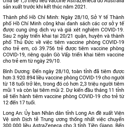
chia sẻ 1,5 triệu liều vaccine AstraZeneca do Australia
sản xuất trước khi kết thúc năm 2021.
Thành phố Hồ Chí Minh: Ngày 28/10, Sở Y tế Thành
phố Hồ Chí Minh công khai danh sách các cơ sở y tế
được cung ứng dịch vụ và giá xét nghiệm COVID-19.
Sau 2 ngày triển khai tại 20/21 quận, huyện và thành
phố Thủ Đức về việc tiêm vaccine phòng COVID-19
cho trẻ em, có 39.756 trẻ được tiêm vaccine phòng
COVID-19, riêng quận Gò Vấp triển khai tiêm vaccine
cho trẻ em từ ngày 29/10.
Bình Dương: Đến ngày 28/10, toàn tỉnh đã tiêm được
hơn 3.920.894 liều vaccine phòng COVID-19 cho người
từ 18 tuổi trở lên, trong đó có hơn 2,3 triệu người tiêm
mũi 1 và còn lại tiêm mũi 2. Dự kiến đầu tháng 11 tỉnh
sẽ tiến hành tiêm vaccine phòng COVID-19 cho trẻ từ
12 đến 17 tuổi.
Long An: Ủy ban Nhân dân tỉnh Long An đề xuất Viện
Vệ sinh Dịch tễ Trung ương thống nhất việc chuyển
300.000 liều AstraZeneca cho 3 tỉnh Tiền Giang, Bến