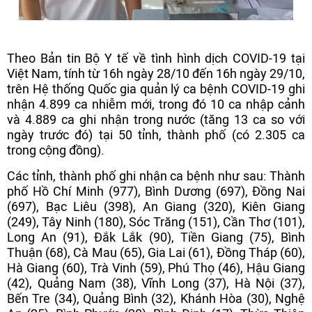
Theo Bản tin Bộ Y tế về tình hình dịch COVID-19 tại
Việt Nam, tính từ 16h ngày 28/10 đến 16h ngày 29/10,
trên Hệ thống Quốc gia quản lý ca bệnh COVID-19 ghi
nhận 4.899 ca nhiễm mới, trong đó 10 ca nhập cảnh
và 4.889 ca ghi nhận trong nước (tăng 13 ca so với
ngày trước đó) tại 50 tỉnh, thành phố (có 2.305 ca
trong cộng đồng).
Các tỉnh, thành phố ghi nhận ca bệnh như sau: Thành
phố Hồ Chí Minh (977), Bình Dương (697), Đồng Nai
(697), Bạc Liêu (398), An Giang (320), Kiên Giang
(249), Tây Ninh (180), Sóc Trăng (151), Cần Thơ (101),
Long An (91), Đắk Lắk (90), Tiền Giang (75), Bình
Thuận (68), Cà Mau (65), Gia Lai (61), Đồng Tháp (60),
Hà Giang (60), Trà Vinh (59), Phú Thọ (46), Hậu Giang
(42), Quảng Nam (38), Vĩnh Long (37), Hà Nội (37),
Bến Tre (34), Quảng Bình (32), Khánh Hòa (30), Nghệ