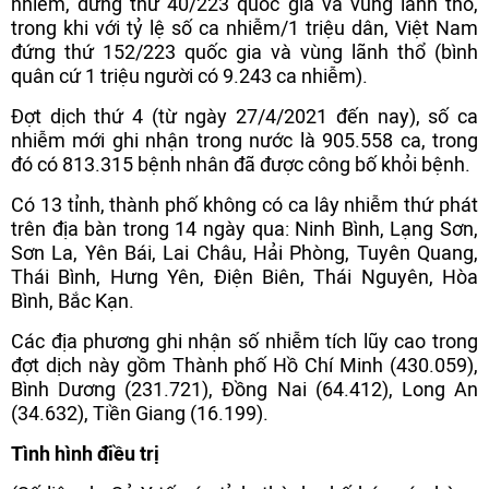
nhiễm, đứng thứ 40/223 quốc gia và vùng lãnh thổ,
trong khi với tỷ lệ số ca nhiễm/1 triệu dân, Việt Nam
đứng thứ 152/223 quốc gia và vùng lãnh thổ (bình
quân cứ 1 triệu người có 9.243 ca nhiễm).
Đợt dịch thứ 4 (từ ngày 27/4/2021 đến nay), số ca
nhiễm mới ghi nhận trong nước là 905.558 ca, trong
đó có 813.315 bệnh nhân đã được công bố khỏi bệnh.
Có 13 tỉnh, thành phố không có ca lây nhiễm thứ phát
trên địa bàn trong 14 ngày qua: Ninh Bình, Lạng Sơn,
Sơn La, Yên Bái, Lai Châu, Hải Phòng, Tuyên Quang,
Thái Bình, Hưng Yên, Điện Biên, Thái Nguyên, Hòa
Bình, Bắc Kạn.
Các địa phương ghi nhận số nhiễm tích lũy cao trong
đợt dịch này gồm Thành phố Hồ Chí Minh (430.059),
Bình Dương (231.721), Đồng Nai (64.412), Long An
(34.632), Tiền Giang (16.199).
Tình hình điều trị