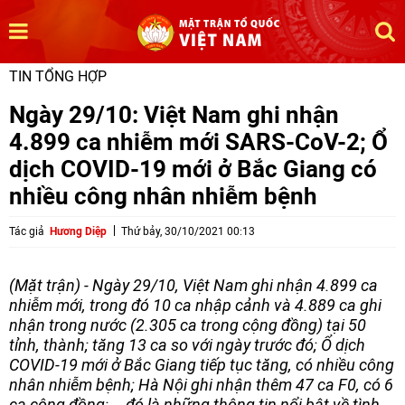
TIN TỔNG HỢP
Ngày 29/10: Việt Nam ghi nhận
4.899 ca nhiễm mới SARS-CoV-2; Ổ
dịch COVID-19 mới ở Bắc Giang có
nhiều công nhân nhiễm bệnh
Tác giả
Hương Diệp
Thứ bảy, 30/10/2021 00:13
(Mặt trận) - Ngày 29/10, Việt Nam ghi nhận 4.899 ca
nhiễm mới, trong đó 10 ca nhập cảnh và 4.889 ca ghi
nhận trong nước (2.305 ca trong cộng đồng) tại 50
tỉnh, thành; tăng 13 ca so với ngày trước đó; Ổ dịch
COVID-19 mới ở Bắc Giang tiếp tục tăng, có nhiều công
nhân nhiễm bệnh; Hà Nội ghi nhận thêm 47 ca F0, có 6
ca cộng đồng;... đó là những thông tin nổi bật về tình