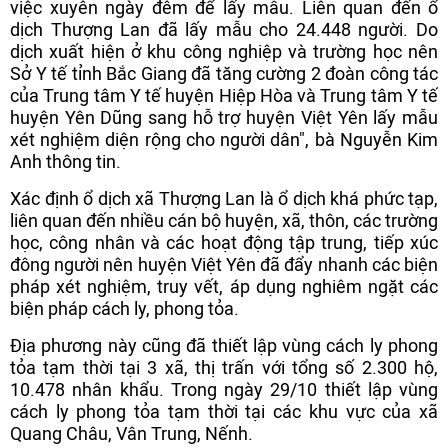
việc xuyên ngày đêm để lấy mẫu. Liên quan đến ổ
dịch Thượng Lan đã lấy mẫu cho 24.448 người. Do
dịch xuất hiện ở khu công nghiệp và trường học nên
Sở Y tế tỉnh Bắc Giang đã tăng cường 2 đoàn công tác
của Trung tâm Y tế huyện Hiệp Hòa và Trung tâm Y tế
huyện Yên Dũng sang hỗ trợ huyện Việt Yên lấy mẫu
xét nghiệm diện rộng cho người dân", bà Nguyễn Kim
Anh thông tin.
Xác định ổ dịch xã Thượng Lan là ổ dịch khá phức tạp,
liên quan đến nhiều cán bộ huyện, xã, thôn, các trường
học, công nhân và các hoạt động tập trung, tiếp xúc
đông người nên huyện Việt Yên đã đẩy nhanh các biện
pháp xét nghiệm, truy vết, áp dụng nghiêm ngặt các
biện pháp cách ly, phong tỏa.
Địa phương này cũng đã thiết lập vùng cách ly phong
tỏa tạm thời tại 3 xã, thị trấn với tổng số 2.300 hộ,
10.478 nhân khẩu. Trong ngày 29/10 thiết lập vùng
cách ly phong tỏa tạm thời tại các khu vực của xã
Quang Châu, Vân Trung, Nếnh.