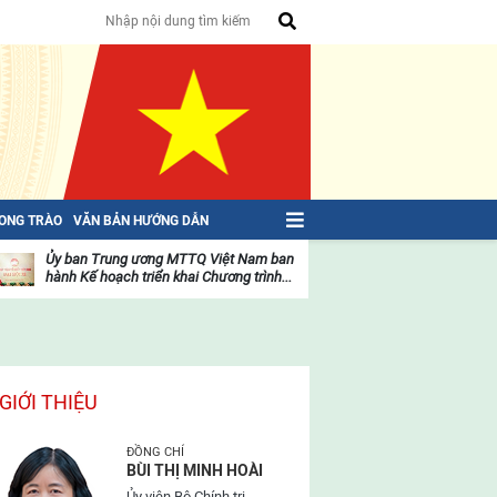
HONG TRÀO
VĂN BẢN HƯỚNG DẪN
Ủy ban Trung ương MTTQ Việt Nam ban
Toàn văn NGHỊ QU
hành Kế hoạch triển khai Chương trình...
toàn quốc Mặt trậ
oạt
Hoạt
ộng
động
ủa
của
ặt
mặt
rận
trận
GIỚI THIỆU
ĐỒNG CHÍ
BÙI THỊ MINH HOÀI
Ủy viên Bộ Chính trị,