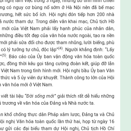
i nghị làm việc trong 3 ngày, nhưng do tình hình chiến
ang có nguy cơ bùng nổ sớm ở Hà Nội nên đã bế mạc
rương, hết sức bổ ích. Hội nghị đón tiếp hơn 200 nhà
cả nước tham dự. Trong diễn văn khai mạc, Chủ tịch Hồ
 mới của Việt Nam phải lấy hạnh phúc của nhân dân,
 những điều tốt đẹp của văn hóa nước ngoài, tạo ra nền
mới phải sửa đổi cho được tham nhũng, lười biếng, phù
(4)
 có lý tưởng tự chủ, độc lập”
. Người khẳng định: “Lấy
(5)
”
. Báo cáo của Ủy ban vận động văn hóa toàn quốc
c, đồng thời kêu gọi tăng cường đoàn kết, giúp đỡ lẫn
Việt Nam trong tình hình mới. Hội nghị bầu Ủy ban Văn
thức và 5 ủy viên dự khuyết. Thành công to lớn của Hội
n văn hóa mới ở Việt Nam.
iết tài liệu
“Đời sống mới”
giải thích rất dễ hiểu những
chủ trương về văn hóa của Đảng và Nhà nước ta.
n khổ chống thực dân Pháp xâm lược, Đảng ta và Chủ
ội nghị Văn hóa toàn quốc lần thứ hai, họp từ ngày 16
hư gửi các đại biểu tham dự Hội nghị, Chủ tịch Hồ Chí