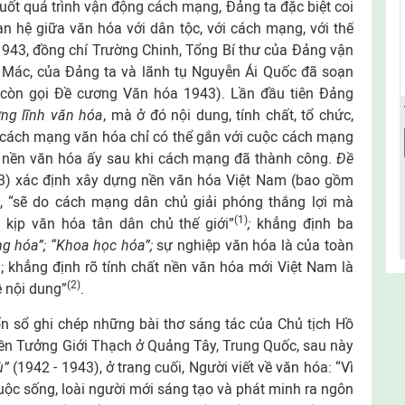
suốt quá trình vận động cách mạng, Đảng ta đặc biệt coi
an hệ giữa văn hóa với dân tộc, với cách mạng, với thế
m 1943, đồng chí Trường Chinh, Tổng Bí thư của Đảng vận
Mác, của Đảng ta và lãnh tụ Nguyễn Ái Quốc đã soạn
còn gọi Đề cương Văn hóa 1943). Lần đầu tiên Đảng
ng lĩnh văn hóa
, mà ở đó nội dung, tính chất, tổ chức,
 cách mạng văn hóa chỉ có thể gắn với cuộc cách mạng
a nền văn hóa ấy sau khi cách mạng đã thành công.
Đề
) xác định xây dựng nền văn hóa Việt Nam (bao gồm
t), “sẽ do cách mạng dân chủ giải phóng thắng lợi mà
(1)
 kịp văn hóa tân dân chủ thế giới”
;
khẳng định ba
ng hóa”; “Khoa học hóa”;
sự nghiệp văn hóa là của toàn
; khẳng định rõ tính chất nền văn hóa mới Việt Nam là
(2)
ề nội dung”
.
ốn sổ ghi chép những bài thơ sáng tác của Chủ tịch Hồ
yền Tưởng Giới Thạch ở Quảng Tây, Trung Quốc, sau này
ù”
(1942 - 1943), ở trang cuối, Người viết về văn hóa: “Vì
uộc sống, loài người mới sáng tạo và phát minh ra ngôn