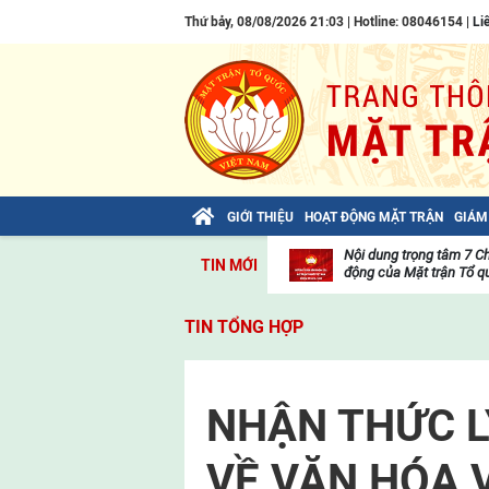
Thứ bảy, 08/08/2026 21:03 | Hotline: 08046154 |
Li
GIỚI THIỆU
HOẠT ĐỘNG MẶT TRẬN
GIÁM
Bài viết của Tổng Bí thư Tô Lâm: TIẾN
Nội dung trọng tâm 7 C
TIN MỚI
LÊN! TOÀN THẮNG ẮT VỀ TA!
động của Mặt trận Tổ qu
Thư
viện
TIN TỔNG HỢP
video
NHẬN THỨC L
VỀ VĂN HÓA 