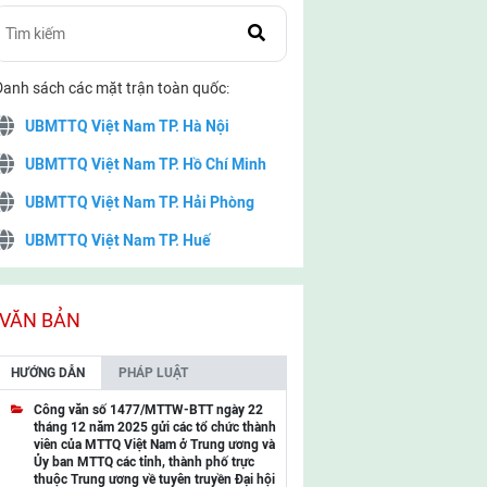
Danh sách các mặt trận toàn quốc:
UBMTTQ Việt Nam TP. Hà Nội
UBMTTQ Việt Nam TP. Hồ Chí Minh
UBMTTQ Việt Nam TP. Hải Phòng
UBMTTQ Việt Nam TP. Huế
UBMTTQ Việt Nam TP. Đà Nẵng
UBMTTQ Việt Nam TP. Cần Thơ
VĂN BẢN
UBMTTQ Việt Nam tỉnh Quảng Ninh
HƯỚNG DẪN
PHÁP LUẬT
UBMTTQ Việt Nam tỉnh Cao Bằng
Công văn số 1477/MTTW-BTT ngày 22
tháng 12 năm 2025 gửi các tổ chức thành
UBMTTQ Việt Nam tỉnh Lạng Sơn
viên của MTTQ Việt Nam ở Trung ương và
Ủy ban MTTQ các tỉnh, thành phố trực
UBMTTQ Việt Nam tỉnh Lai Châu
thuộc Trung ương về tuyên truyền Đại hội