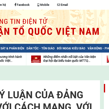
ên hệ
Facebook
Mobile
Email
 SÁT & PHẢN BIỆN
DÂN TỘC - TÔN GIÁO
ĐỐI NGOẠI KIỀU BÀO
VẬN ĐỘNG - P
hương trình hành
Những điểm nhấn nổi bật của Văn kiện
ốc Việt...
Đại hội đại biểu toàn quốc MTTQ...
Thư
H
viện
đ
video
c
m
t
Ý LUẬN CỦA ĐẢNG
VỚI CÁCH MẠNG, VỚI