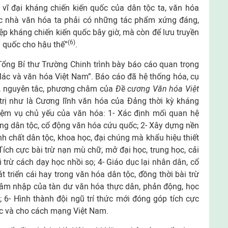
vĩ đại kháng chiến kiến quốc của dân tộc ta, văn hóa
ác nhà văn hóa ta phải có những tác phẩm xứng đáng,
p kháng chiến kiến quốc bây giờ, mà còn để lưu truyền
(6)
n quốc cho hậu thế”
.
Tổng Bí thư Trường Chinh trình bày báo cáo quan trọng
 Mác và văn hóa Việt Nam”. Báo cáo đã hệ thống hóa, cụ
m, nguyên tắc, phương châm của
Đề cương Văn hóa Việt
rị như là Cương lĩnh văn hóa của Đảng thời kỳ kháng
hiệm vụ chủ yếu của văn hóa: 1- Xác định mối quan hệ
ng dân tộc, cổ động văn hóa cứu quốc; 2- Xây dựng nền
h chất dân tộc, khoa học, đại chúng mà khẩu hiệu thiết
 Tích cực bài trừ nạn mù chữ, mở đại học, trung học, cải
i trừ cách dạy học nhồi sọ; 4- Giáo dục lại nhân dân, cổ
 triển cái hay trong văn hóa dân tộc, đồng thời bài trừ
hâm nhập của tàn dư văn hóa thực dân, phản động, học
i; 6- Hình thành đội ngũ trí thức mới đóng góp tích cực
c và cho cách mạng Việt Nam.