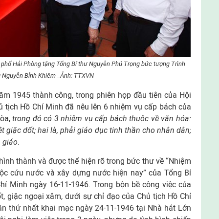
 phố Hải Phòng tặng Tổng Bí thư Nguyễn Phú Trọng bức tượng Trình
 Nguyễn Bỉnh Khiêm _Ảnh: TTXVN
 1945 thành công, trong phiên họp đầu tiên của Hội
ủ tịch Hồ Chí Minh đã nêu lên 6 nhiệm vụ cấp bách của
òa,
trong đó có 3 nhiệm vụ cấp bách thuộc về văn hóa:
ệt giặc dốt; hai là, phải giáo dục tinh thần cho nhân dân;
n giáo
.
ình thành và được thể hiện rõ trong bức thư về “Nhiệm
ộc cứu nước và xây dựng nước hiện nay” của Tổng Bí
Chí Minh ngày 16-11-1946. Trong bộn bề công việc của
ốt, giặc ngoại xâm, dưới sự chỉ đạo của Chủ tịch Hồ Chí
ần thứ nhất khai mạc ngày 24-11-1946 tại Nhà hát Lớn