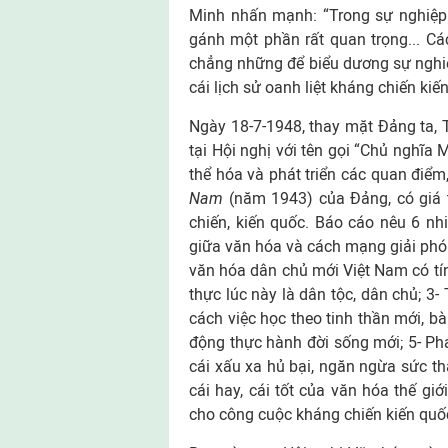
Minh nhấn mạnh: “Trong sự nghiệp 
gánh một phần rất quan trọng... C
chẳng những để biểu dương sự nghiệ
cái lịch sử oanh liệt kháng chiến kiế
Ngày 18-7-1948, thay mặt Đảng ta, 
tại Hội nghị với tên gọi “Chủ nghĩa
thể hóa và phát triển các quan điể
Nam
(năm 1943) của Đảng, có giá t
chiến, kiến quốc. Báo cáo nêu 6 n
giữa văn hóa và cách mạng giải phó
văn hóa dân chủ mới Việt Nam có tín
thực lúc này là dân tộc, dân chủ; 3-
cách việc học theo tinh thần mới, bà
động thực hành đời sống mới; 5- Phát
cái xấu xa hủ bại, ngăn ngừa sức t
cái hay, cái tốt của văn hóa thế giớ
cho công cuộc kháng chiến kiến quố