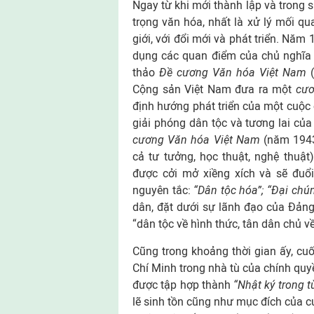
Ngay từ khi mới thành lập và trong 
trọng văn hóa, nhất là xử lý mối qu
giới, với đổi mới và phát triển. Nă
dụng các quan điểm của chủ nghĩa 
thảo
Đề cương Văn hóa Việt Nam
(
Cộng sản Việt Nam đưa ra một
cươ
định hướng phát triển của một cuộc
giải phóng dân tộc và tương lai củ
cương Văn hóa Việt Nam
(năm 1943
cả tư tưởng, học thuật, nghệ thuậ
được cởi mở xiềng xích và sẽ đuổi
nguyên tắc:
“Dân tộc hóa”; “Đại chú
dân, đặt dưới sự lãnh đạo của Đảng
“dân tộc về hình thức, tân dân chủ v
Cũng trong khoảng thời gian ấy, cu
Chí Minh trong nhà tù của chính qu
được tập hợp thành
“Nhật ký trong t
lẽ sinh tồn cũng như mục đích của c