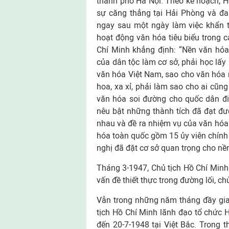
thành phố Hà Nội. Theo kế hoạch, Hộ
sự căng thẳng tại Hải Phòng và đ
ngay sau một ngày làm việc khẩn t
hoạt động văn hóa tiêu biểu trong 
Chí Minh khẳng định: “Nền văn hóa
của dân tộc làm cơ sở, phải học lấy
văn hóa Việt Nam, sao cho văn hóa 
hoa, xa xỉ, phải làm sao cho ai cũng
văn hóa soi đường cho quốc dân đi
nêu bật những thành tích đã đạt đượ
nhau và đề ra nhiệm vụ của văn hóa 
hóa toàn quốc gồm 15 ủy viên chính 
nghị đã đặt cơ sở quan trọng cho nề
Tháng 3-1947, Chủ tịch Hồ Chí Minh v
vấn đề thiết thực trong đường lối, 
Vẫn trong những năm tháng đầy gia
tịch Hồ Chí Minh lãnh đạo tổ chức H
đến 20-7-1948 tại Việt Bắc. Trong t