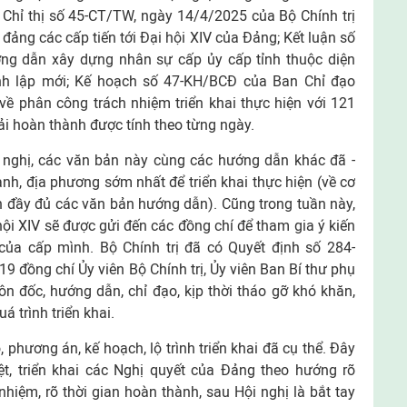
là Chỉ thị số 45-CT/TW, ngày 14/4/2025 của Bộ Chính trị
i đảng các cấp tiến tới Đại hội XIV của Đảng; Kết luận số
ng dẫn xây dựng nhân sự cấp ủy cấp tỉnh thuộc diện
nh lập mới; Kế hoạch số 47-KH/BCĐ của Ban Chỉ đạo
về phân công trách nhiệm triển khai thực hiện với 121
ải hoàn thành được tính theo từng ngày.
ội nghị, các văn bản này cùng các hướng dẫn khác đã -
nh, địa phương sớm nhất để triển khai thực hiện (về cơ
 đầy đủ các văn bản hướng dẫn). Cũng trong tuần này,
hội XIV sẽ được gửi đến các đồng chí để tham gia ý kiến
ủa cấp mình. Bộ Chính trị đã có Quyết định số 284-
đồng chí Ủy viên Bộ Chính trị, Ủy viên Ban Bí thư phụ
ôn đốc, hướng dẫn, chỉ đạo, kịp thời tháo gỡ khó khăn,
 trình triển khai.
 phương án, kế hoạch, lộ trình triển khai đã cụ thể. Đây
ệt, triển khai các Nghị quyết của Đảng theo hướng rõ
 nhiệm, rõ thời gian hoàn thành, sau Hội nghị là bắt tay