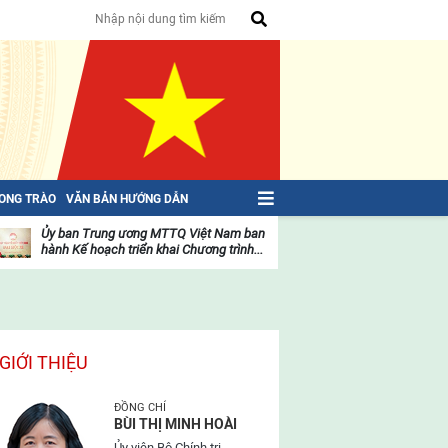
HONG TRÀO
VĂN BẢN HƯỚNG DẪN
Ủy ban Trung ương MTTQ Việt Nam ban
Toàn văn NGHỊ QU
hành Kế hoạch triển khai Chương trình...
toàn quốc Mặt trậ
oạt
Hoạt
ộng
động
ủa
của
ặt
mặt
rận
trận
GIỚI THIỆU
ĐỒNG CHÍ
BÙI THỊ MINH HOÀI
Ủy viên Bộ Chính trị,