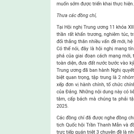
muốn sớm được triển khai thực hiện.
Thưa các đồng chí,
Tại Hội nghị Trung ương 11 khóa XII
thần rất khẩn trương, nghiêm túc, t
đổi thẳng thắn nhiều vấn đề mới, hệ 
Có thể nói, đây là hội nghị mang tí
phá của giai đoạn cách mạng mới, t
toàn diện, đưa đất nước bước vào kỷ 
Trung ương đã ban hành Nghị quyết
biệt quan trọng, tập trung là 2 nhó
xếp đơn vị hành chính, tổ chức chí
của Đảng. Những nội dung này có liê
tâm, cấp bách mà chúng ta phải tậ
2025.
Các đồng chí đã được nghe đồng ch
tịch Quốc hội Trần Thanh Mẫn và đ
trực tiếp quán triệt 3 chuyên đề là 