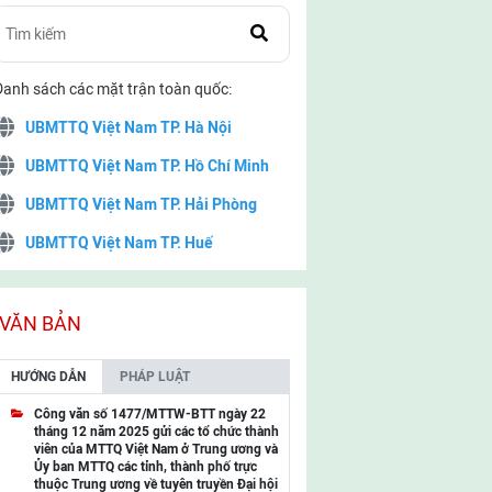
Danh sách các mặt trận toàn quốc:
UBMTTQ Việt Nam TP. Hà Nội
UBMTTQ Việt Nam TP. Hồ Chí Minh
UBMTTQ Việt Nam TP. Hải Phòng
UBMTTQ Việt Nam TP. Huế
UBMTTQ Việt Nam TP. Đà Nẵng
UBMTTQ Việt Nam TP. Cần Thơ
VĂN BẢN
UBMTTQ Việt Nam tỉnh Quảng Ninh
HƯỚNG DẪN
PHÁP LUẬT
UBMTTQ Việt Nam tỉnh Cao Bằng
Công văn số 1477/MTTW-BTT ngày 22
tháng 12 năm 2025 gửi các tổ chức thành
UBMTTQ Việt Nam tỉnh Lạng Sơn
viên của MTTQ Việt Nam ở Trung ương và
Ủy ban MTTQ các tỉnh, thành phố trực
UBMTTQ Việt Nam tỉnh Lai Châu
thuộc Trung ương về tuyên truyền Đại hội