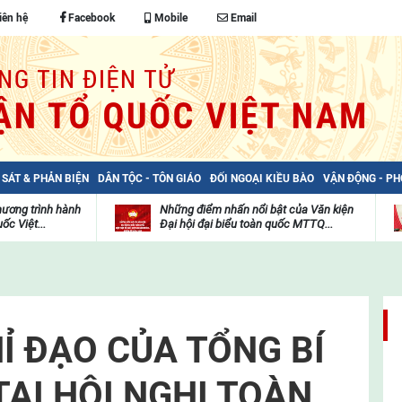
iên hệ
Facebook
Mobile
Email
 SÁT & PHẢN BIỆN
DÂN TỘC - TÔN GIÁO
ĐỐI NGOẠI KIỀU BÀO
VẬN ĐỘNG - P
hương trình hành
Những điểm nhấn nổi bật của Văn kiện
ốc Việt...
Đại hội đại biểu toàn quốc MTTQ...
Thư
H
viện
đ
video
c
m
t
Ỉ ĐẠO CỦA TỔNG BÍ
TẠI HỘI NGHỊ TOÀN