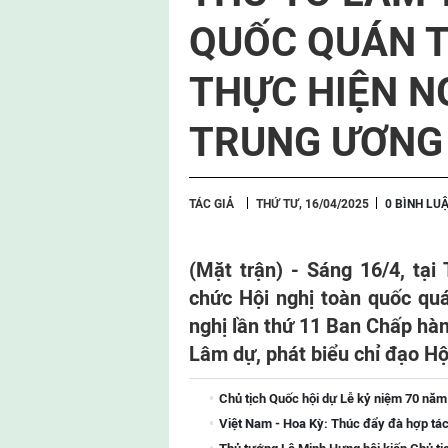
QUỐC QUÁN TR
THỰC HIỆN N
TRUNG ƯƠNG 
TÁC GIẢ
THỨ TƯ, 16/04/2025
0 BÌNH LU
(Mặt trận) - Sáng 16/4, tại
chức Hội nghị toàn quốc quán
nghị lần thứ 11 Ban Chấp hàn
Lâm dự, phát biểu chỉ đạo Hộ
Chủ tịch Quốc hội dự Lễ kỷ niệm 70 năm
Việt Nam - Hoa Kỳ: Thúc đẩy đà hợp tác