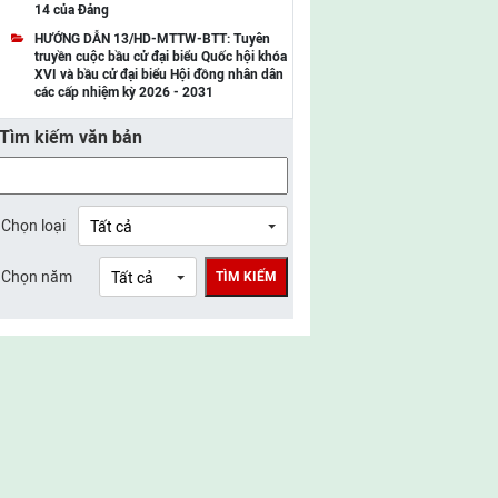
14 của Đảng
UBMTTQ Việt Nam tỉnh Điện Biên
HƯỚNG DẪN 13/HD-MTTW-BTT: Tuyên
truyền cuộc bầu cử đại biểu Quốc hội khóa
UBMTTQ Việt Nam tỉnh Sơn La
XVI và bầu cử đại biểu Hội đồng nhân dân
các cấp nhiệm kỳ 2026 - 2031
UBMTTQ Việt Nam tỉnh Thanh Hóa
Tìm kiếm văn bản
UBMTTQ Việt Nam tỉnh Nghệ An
UBMTTQ Việt Nam tỉnh Hà Tĩnh
UBMTTQ Việt Nam tỉnh Tuyên Quang
Chọn loại
UBMTTQ Việt Nam tỉnh Lào Cai
Chọn năm
TÌM KIẾM
UBMTTQ Việt Nam tỉnh Thái Nguyên
UBMTTQ Việt Nam tỉnh Phú Thọ
UBMTTQ Việt Nam tỉnh Bắc Ninh
UBMTTQ Việt Nam tỉnh Hưng Yên
UBMTTQ Việt Nam tỉnh Ninh Bình
UBMTTQ Việt Nam tỉnh Quảng Trị