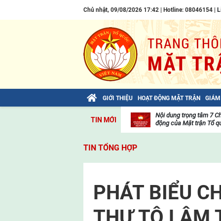
Chủ nhật, 09/08/2026 17:42 | Hotline: 08046154 |
L
GIỚI THIỆU
HOẠT ĐỘNG MẶT TRẬN
GIÁM
Bài viết của Tổng Bí thư Tô Lâm: TIẾN
Nội dung trọng tâm 7 C
TIN MỚI
LÊN! TOÀN THẮNG ẮT VỀ TA!
động của Mặt trận Tổ qu
Thư
viện
TIN TỔNG HỢP
video
PHÁT BIỂU CH
THƯ TÔ LÂM 