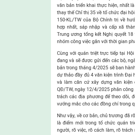
văn bản triển khai thực hiện, nhất 
thay thế Chỉ thị 35 về tổ chức đại hộ
150-KL/TW của Bộ Chính trị về hướ
hợp nhất, sáp nhập và cấp xã thà
Trung ương tổng kết Nghị quyết 18 
nhóm công việc gắn với thời gian ph
Cùng với quán triệt trực tiếp tại H
đang và sẽ được gửi đến các bộ, ngà
bản trong tháng 4/2025 sẽ ban hành
dự thảo đầy đủ 4 văn kiện trình Đại 
và làm căn cứ xây dựng văn kiện c
QĐ/TW, ngày 12/4/2025 phân công 19 
trách các địa phương để theo dõi, đ
vướng mắc cho các đồng chí trong quá
Như vậy, về cơ bản, chủ trương đã rõ,
là điểm mới trong tổ chức quán tri
người, rõ việc, rõ cách làm, rõ trách