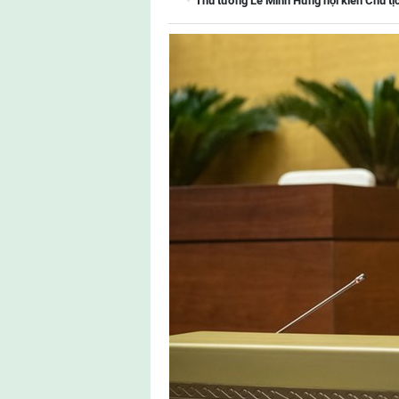
Thủ tướng Lê Minh Hưng hội kiến Chủ tị