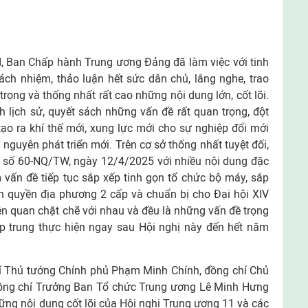
I, Ban Chấp hành Trung ương Đảng đã làm việc với tinh
rách nhiệm, thảo luận hết sức dân chủ, lắng nghe, trao
trọng và thống nhất rất cao những nội dung lớn, cốt lõi.
nh lịch sử, quyết sách những vấn đề rất quan trọng, đột
ạo ra khí thế mới, xung lực mới cho sự nghiệp đổi mới
nguyên phát triển mới. Trên cơ sở thống nhất tuyệt đối,
 số 60-NQ/TW, ngày 12/4/2025 với nhiều nội dung đặc
m vấn đề tiếp tục sắp xếp tinh gọn tổ chức bộ máy, sắp
nh quyền địa phương 2 cấp và chuẩn bị cho Đại hội XIV
n quan chặt chẽ với nhau và đều là những vấn đề trọng
p trung thực hiện ngay sau Hội nghị này đến hết năm
í Thủ tướng Chính phủ Phạm Minh Chính, đồng chí Chủ
ồng chí Trưởng Ban Tổ chức Trung ương Lê Minh Hưng
những nội dung cốt lõi của Hội nghị Trung ương 11 và các