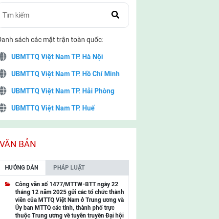
Danh sách các mặt trận toàn quốc:
UBMTTQ Việt Nam TP. Hà Nội
UBMTTQ Việt Nam TP. Hồ Chí Minh
UBMTTQ Việt Nam TP. Hải Phòng
UBMTTQ Việt Nam TP. Huế
UBMTTQ Việt Nam TP. Đà Nẵng
UBMTTQ Việt Nam TP. Cần Thơ
VĂN BẢN
UBMTTQ Việt Nam tỉnh Quảng Ninh
HƯỚNG DẪN
PHÁP LUẬT
UBMTTQ Việt Nam tỉnh Cao Bằng
Công văn số 1477/MTTW-BTT ngày 22
tháng 12 năm 2025 gửi các tổ chức thành
UBMTTQ Việt Nam tỉnh Lạng Sơn
viên của MTTQ Việt Nam ở Trung ương và
Ủy ban MTTQ các tỉnh, thành phố trực
UBMTTQ Việt Nam tỉnh Lai Châu
thuộc Trung ương về tuyên truyền Đại hội