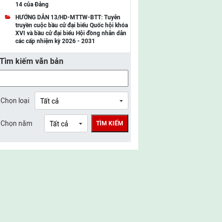
14 của Đảng
UBMTTQ Việt Nam tỉnh Điện Biên
HƯỚNG DẪN 13/HD-MTTW-BTT: Tuyên
truyền cuộc bầu cử đại biểu Quốc hội khóa
UBMTTQ Việt Nam tỉnh Sơn La
XVI và bầu cử đại biểu Hội đồng nhân dân
các cấp nhiệm kỳ 2026 - 2031
UBMTTQ Việt Nam tỉnh Thanh Hóa
Tìm kiếm văn bản
UBMTTQ Việt Nam tỉnh Nghệ An
UBMTTQ Việt Nam tỉnh Hà Tĩnh
UBMTTQ Việt Nam tỉnh Tuyên Quang
Chọn loại
UBMTTQ Việt Nam tỉnh Lào Cai
Chọn năm
TÌM KIẾM
UBMTTQ Việt Nam tỉnh Thái Nguyên
UBMTTQ Việt Nam tỉnh Phú Thọ
UBMTTQ Việt Nam tỉnh Bắc Ninh
UBMTTQ Việt Nam tỉnh Hưng Yên
UBMTTQ Việt Nam tỉnh Ninh Bình
UBMTTQ Việt Nam tỉnh Quảng Trị