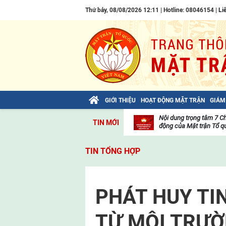
Thứ bảy, 08/08/2026 12:11 | Hotline: 08046154 |
Li
GIỚI THIỆU
HOẠT ĐỘNG MẶT TRẬN
GIÁM
Bài viết của Tổng Bí thư Tô Lâm: TIẾN
Nội dung trọng tâm 7 C
TIN MỚI
LÊN! TOÀN THẮNG ẮT VỀ TA!
động của Mặt trận Tổ qu
Thư
viện
TIN TỔNG HỢP
video
PHÁT HUY TI
TỪ MÔI TRƯỜ