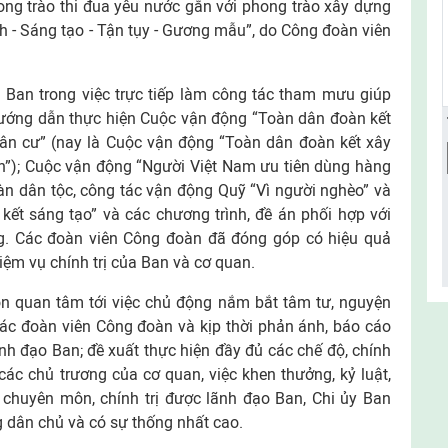
ong trào thi đua yêu nước gắn với phong trào xây dựng
 - Sáng tạo - Tận tụy - Gương mẫu”, do Công đoàn viên
Ban trong việc trực tiếp làm công tác tham mưu giúp
hướng dẫn thực hiện Cuộc vận động “Toàn dân đoàn kết
ân cư” (nay là Cuộc vận động “Toàn dân đoàn kết xây
h”); Cuộc vận động “Người Việt Nam ưu tiên dùng hàng
àn dân tộc, công tác vận động Quỹ “Vì người nghèo” và
kết sáng tạo” và các chương trình, đề án phối hợp với
g. Các đoàn viên Công đoàn đã đóng góp có hiệu quả
iệm vụ chính trị của Ban và cơ quan.
 quan tâm tới việc chủ động nắm bắt tâm tư, nguyện
 các đoàn viên Công đoàn và kịp thời phản ánh, báo cáo
ãnh đạo Ban; đề xuất thực hiện đầy đủ các chế độ, chính
các chủ trương của cơ quan, việc khen thưởng, kỷ luật,
ộ chuyên môn, chính trị được lãnh đạo Ban, Chi ủy Ban
dân chủ và có sự thống nhất cao.