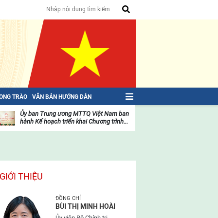
HONG TRÀO
VĂN BẢN HƯỚNG DẪN
Ủy ban Trung ương MTTQ Việt Nam ban
Toàn văn NGHỊ QU
hành Kế hoạch triển khai Chương trình...
toàn quốc Mặt trậ
oạt
Hoạt
ộng
động
ủa
của
ặt
mặt
rận
trận
GIỚI THIỆU
ĐỒNG CHÍ
BÙI THỊ MINH HOÀI
Ủy viên Bộ Chính trị,