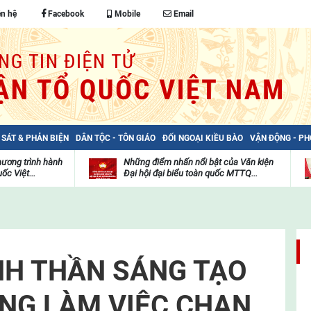
ên hệ
Facebook
Mobile
Email
 SÁT & PHẢN BIỆN
DÂN TỘC - TÔN GIÁO
ĐỐI NGOẠI KIỀU BÀO
VẬN ĐỘNG - P
hương trình hành
Những điểm nhấn nổi bật của Văn kiện
ốc Việt...
Đại hội đại biểu toàn quốc MTTQ...
Thư
H
viện
đ
video
c
m
t
NH THẦN SÁNG TẠO
NG LÀM VIỆC CHAN