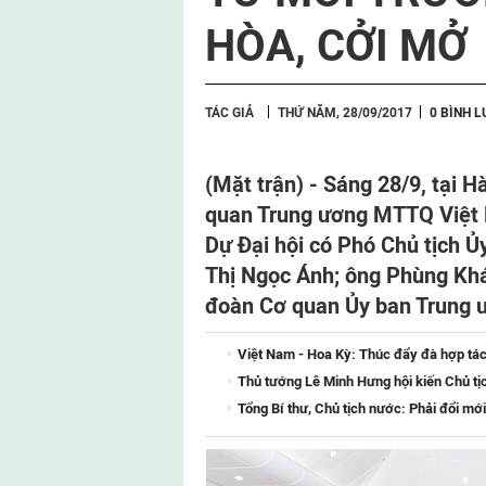
HÒA, CỞI MỞ
TÁC GIẢ
THỨ NĂM, 28/09/2017
0 BÌNH 
(Mặt trận) -
Sáng 28/9, tại H
quan Trung ương MTTQ Việt 
Dự Đại hội có Phó Chủ tịch
Thị Ngọc Ánh; ông Phùng Khá
đoàn Cơ quan Ủy ban Trung
Việt Nam - Hoa Kỳ: Thúc đẩy đà hợp tác
Thủ tướng Lê Minh Hưng hội kiến Chủ tị
Tổng Bí thư, Chủ tịch nước: Phải đổi mới