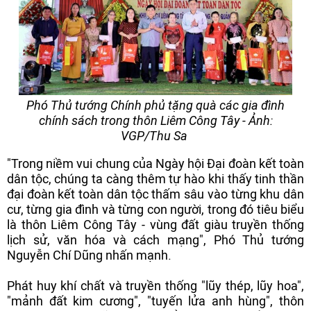
Phó Thủ tướng Chính phủ tặng quà các gia đình
chính sách trong thôn Liêm Công Tây - Ảnh:
VGP/Thu Sa
"Trong niềm vui chung của Ngày hội Đại đoàn kết toàn
dân tộc, chúng ta càng thêm tự hào khi thấy tinh thần
đại đoàn kết toàn dân tộc thấm sâu vào từng khu dân
cư, từng gia đình và từng con người, trong đó tiêu biểu
là thôn Liêm Công Tây - vùng đất giàu truyền thống
lịch sử, văn hóa và cách mạng", Phó Thủ tướng
Nguyễn Chí Dũng nhấn mạnh.
Phát huy khí chất và truyền thống "lũy thép, lũy hoa",
"mảnh đất kim cương", "tuyến lửa anh hùng", thôn