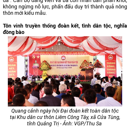
da". Cán bộ đảng viên và bà con nhân dân phấn khởi,
không ngừng nỗ lực, phấn đấu duy trì thành quả nông
thôn mới kiểu mẫu.
Tôn vinh truyền thống đoàn kết, tình dân tộc, nghĩa
đồng bào
Quang cảnh ngày hội Đại đoàn kết toàn dân tộc
tại Khu dân cư thôn Liêm Công Tây, xã Cửa Tùng,
tỉnh Quảng Trị - Ảnh: VGP/Thu Sa