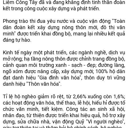
Liêm Công Tây đã và đang khẳng định tinh thần đoàn
kết trong công cuộc xây dựng và phát triển.
Phong trào thi đua yêu nước và cuộc vận động "Toàn
dân đoàn kết xây dựng nông thôn mới, đô thị văn
minh" được triển khai đồng bộ, mang lại nhiều kết quả
đáng tự hào.
Kinh tế ngày một phát triển, các ngành nghề, dịch vụ
mở rộng; hạ tầng nông thôn được chỉnh trang đồng bộ,
cảnh quan môi trường xanh - sạch - đẹp; đường làng,
ngõ xóm được nâng cấp, xây dựng mới; 100% hộ dân
đạt danh hiệu "Gia đình văn hóa", thôn duy trì vững
danh hiệu "Thôn văn hóa".
Tỉ lệ hộ nghèo giảm rõ rệt, từ 2,66% xuống còn 1,6%;
các hoạt động văn hóa, thể thao, lễ hội, hiếu hỉ được tổ
chức văn minh, tiết kiệm. Công tác an sinh xã hội,
nhân đạo, từ thiện được triển khai hiệu quả, hỗ trợ xây
dựng, sửa chữa nhà, vận động Quỹ "Vì người nghèo",
cứu trợ thiên tai và thăm hỏi hộ chính sách, hộ nghèo.