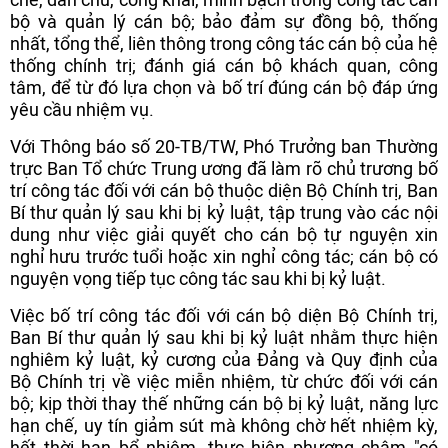
bộ và quản lý cán bộ; bảo đảm sự đồng bộ, thống
nhất, tổng thể, liên thông trong công tác cán bộ của hệ
thống chính trị; đánh giá cán bộ khách quan, công
tâm, để từ đó lựa chọn và bố trí đúng cán bộ đáp ứng
yêu cầu nhiệm vụ.
Với Thông báo số 20-TB/TW, Phó Trưởng ban Thường
trực Ban Tổ chức Trung ương đã làm rõ chủ trương bố
trí công tác đối với cán bộ thuộc diện Bộ Chính trị, Ban
Bí thư quản lý sau khi bị kỷ luật, tập trung vào các nội
dung như việc giải quyết cho cán bộ tự nguyện xin
nghỉ hưu trước tuổi hoặc xin nghỉ công tác; cán bộ có
nguyện vọng tiếp tục công tác sau khi bị kỷ luật.
Việc bố trí công tác đối với cán bộ diện Bộ Chính trị,
Ban Bí thư quản lý sau khi bị kỷ luật nhằm thực hiện
nghiêm kỷ luật, kỷ cương của Đảng và Quy định của
Bộ Chính trị về việc miễn nhiệm, từ chức đối với cán
bộ; kịp thời thay thế những cán bộ bị kỷ luật, năng lực
hạn chế, uy tín giảm sút mà không chờ hết nhiệm kỳ,
hết thời hạn bổ nhiệm, thực hiện phương châm "có