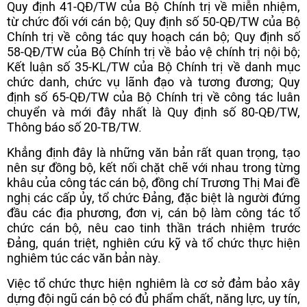
Quy định 41-QĐ/TW của Bộ Chính trị về miễn nhiệm,
từ chức đối với cán bộ; Quy định số 50-QĐ/TW của Bộ
Chính trị về công tác quy hoạch cán bộ; Quy định số
58-QĐ/TW của Bộ Chính trị về bảo vệ chính trị nội bộ;
Kết luận số 35-KL/TW của Bộ Chính trị về danh mục
chức danh, chức vụ lãnh đạo và tương đương; Quy
định số 65-QĐ/TW của Bộ Chính trị về công tác luân
chuyển và mới đây nhất là Quy định số 80-QĐ/TW,
Thông báo số 20-TB/TW.
Khẳng định đây là những văn bản rất quan trọng, tạo
nên sự đồng bộ, kết nối chặt chẽ với nhau trong từng
khâu của công tác cán bộ, đồng chí Trương Thị Mai đề
nghị các cấp ủy, tổ chức Đảng, đặc biệt là người đứng
đầu các địa phương, đơn vị, cán bộ làm công tác tổ
chức cán bộ, nêu cao tinh thần trách nhiệm trước
Đảng, quán triệt, nghiên cứu kỹ và tổ chức thực hiện
nghiêm túc các văn bản này.
Việc tổ chức thực hiện nghiêm là cơ sở đảm bảo xây
dựng đội ngũ cán bộ có đủ phẩm chất, năng lực, uy tín,