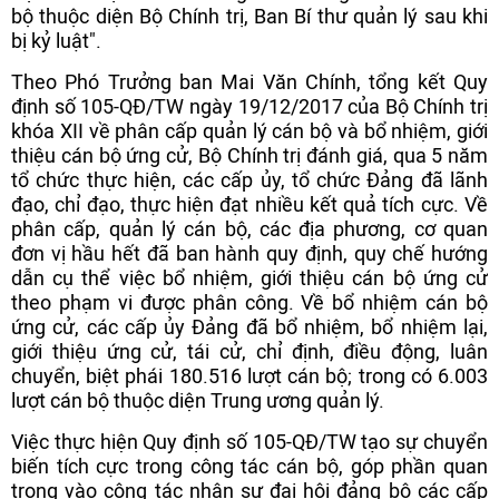
bộ thuộc diện Bộ Chính trị, Ban Bí thư quản lý sau khi
bị kỷ luật".
Theo Phó Trưởng ban Mai Văn Chính, tổng kết Quy
định số 105-QĐ/TW ngày 19/12/2017 của Bộ Chính trị
khóa XII về phân cấp quản lý cán bộ và bổ nhiệm, giới
thiệu cán bộ ứng cử, Bộ Chính trị đánh giá, qua 5 năm
tổ chức thực hiện, các cấp ủy, tổ chức Đảng đã lãnh
đạo, chỉ đạo, thực hiện đạt nhiều kết quả tích cực. Về
phân cấp, quản lý cán bộ, các địa phương, cơ quan
đơn vị hầu hết đã ban hành quy định, quy chế hướng
dẫn cụ thể việc bổ nhiệm, giới thiệu cán bộ ứng cử
theo phạm vi được phân công. Về bổ nhiệm cán bộ
ứng cử, các cấp ủy Đảng đã bổ nhiệm, bổ nhiệm lại,
giới thiệu ứng cử, tái cử, chỉ định, điều động, luân
chuyển, biệt phái 180.516 lượt cán bộ; trong có 6.003
lượt cán bộ thuộc diện Trung ương quản lý.
Việc thực hiện Quy định số 105-QĐ/TW tạo sự chuyển
biến tích cực trong công tác cán bộ, góp phần quan
trọng vào công tác nhân sự đại hội đảng bộ các cấp