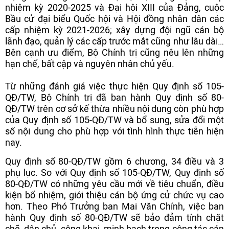
nhiệm kỳ 2020-2025 và Đại hội XIII của Đảng, cuộc
Bầu cử đại biểu Quốc hội và Hội đồng nhân dân các
cấp nhiệm kỳ 2021-2026; xây dựng đội ngũ cán bộ
lãnh đạo, quản lý các cấp trước mắt cũng như lâu dài…
Bên cạnh ưu điểm, Bộ Chính trị cũng nêu lên những
hạn chế, bất cập và nguyên nhân chủ yếu.
Từ những đánh giá việc thực hiện Quy định số 105-
QĐ/TW, Bộ Chính trị đã ban hành Quy định số 80-
QĐ/TW trên cơ sở kế thừa nhiều nội dung còn phù hợp
của Quy định số 105-QĐ/TW và bổ sung, sửa đổi một
số nội dung cho phù hợp với tình hình thực tiễn hiện
nay.
Quy định số 80-QĐ/TW gồm 6 chương, 34 điều và 3
phụ lục. So với Quy định số 105-QĐ/TW, Quy định số
80-QĐ/TW có những yêu cầu mới về tiêu chuẩn, điều
kiện bổ nhiệm, giới thiệu cán bộ ứng cử chức vụ cao
hơn. Theo Phó Trưởng ban Mai Văn Chính, việc ban
hành Quy định số 80-QĐ/TW sẽ bảo đảm tính chặt
chẽ, dân chủ, công khai, minh bạch trong công tác cán