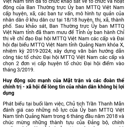
Việt Nam tỉnh đã tổ chức khảo sát về tổ chức và hoạt
động của Ban Thường trực Ủy ban MTTQ Việt Nam
cấp huyện, xã; các ban tư vấn, mô hình tự quản của
nhân dân ở khu dân cư tại 18/18 huyện, thị, xã, thành
phố. Sau khảo sát, Ban Thường trực Ủy ban MTTQ
Việt Nam tỉnh đã tham mưu để Tỉnh ủy ban hành Chỉ
thị về chỉ đạo Đại hội MTTQ Việt Nam các cấp và Đại
hội đại biểu MTTQ Việt Nam tỉnh Quảng Nam khóa X,
nhiệm kỳ 2019-2024; xây dựng văn bản hướng dẫn
công tác tổ chức Đại hội MTTQ Việt Nam các cấp và
chọn 2 đơn vị cấp huyện tổ chức Đại hội điểm vào
tháng 3/2019.
Huy động sức mạnh của Mặt trận và các đoàn thể
chính trị - xã hội để lòng tin của nhân dân không bị lợi
dụng
Phát biểu tại buổi làm việc, Chủ tịch Trần Thanh Mẫn
đánh giá cao những nỗ lực của Ủy ban MTTQ Việt
Nam tỉnh Quảng Nam trong 6 tháng đầu năm 2018 và
chúc mừng những thành tựu của Đảng bộ, chính