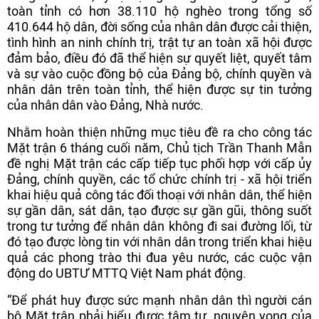
toàn tỉnh có hơn 38.110 hộ nghèo trong tổng số
410.644 hộ dân, đời sống của nhân dân được cải thiện,
tình hình an ninh chính trị, trật tự an toàn xã hội được
đảm bảo, điều đó đã thể hiện sự quyết liệt, quyết tâm
và sự vào cuộc đồng bộ của Đảng bộ, chính quyền và
nhân dân trên toàn tỉnh, thể hiện được sự tin tưởng
của nhân dân vào Đảng, Nhà nước.
Nhằm hoàn thiện những mục tiêu đề ra cho công tác
Mặt trận 6 tháng cuối năm, Chủ tịch Trần Thanh Mẫn
đề nghị Mặt trận các cấp tiếp tục phối hợp với cấp ủy
Đảng, chính quyền, các tổ chức chính trị - xã hội triển
khai hiệu quả công tác đối thoại với nhân dân, thể hiện
sự gần dân, sát dân, tạo được sự gần gũi, thông suốt
trong tư tưởng để nhân dân không đi sai đường lối, từ
đó tạo được lòng tin với nhân dân trong triển khai hiệu
quả các phong trào thi đua yêu nước, các cuộc vận
động do UBTƯ MTTQ Việt Nam phát động.
“Để phát huy được sức mạnh nhân dân thì người cán
bộ Mặt trận phải hiểu được tâm tư, nguyện vọng của