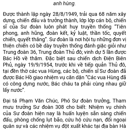
anh hùng.
Được thành lập ngày 28/8/1949, trải qua 68 năm xây
dựng, chiến đấu và trưởng thành, lớp lớp cán bộ, chiến
sĩ của Sư đoàn luôn phát huy truyền thống “Tiên
phong, anh hũng, đoàn kết, kỷ luật, thần tốc, quyết
chiến, quyết thắng”. Sư đoàn là nơi hội tụ những đơn vị
thiện chiến có bề dày truyền thống đánh giặc giỏi như
Trung đoàn 36, Trung đoàn Thủ đô; vinh dự 5 lần được
Bác Hồ về thăm. Đặc biệt sau chiến dịch Điện Biên
Phủ, ngày 19/9/1954, trước khi về tiếp quản Thủ đô,
tại đền thờ các vua Hùng, các bộ, chiến sĩ Sư đoàn đã
được Bác Hồ giao nhiệm vụ căn dặn “Các vua Hùng đã
có công dựng nước, Bác cháu ta phải cùng nhau giữ
lấy nước”.
Đại tá Phạm Văn Chúc, Phó Sư đoàn trưởng, Tham
mưu trưởng Sư đoàn 308 cho biết: Nhiệm vụ chính
của Sư đoàn hiện nay là huấn luyện sẵn sàng chiến
đấu, phòng chống lụt bão, cứu hộ cứu nạn, đối ngoại
quân sự và các nhiệm vụ đột xuất khác tại địa bàn Hà