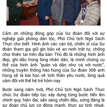
Cảm ơn những đóng góp của Sư đoàn đối với sự
nghiệp giải phóng dân tộc, Phó Chủ tịch Ngô Sách
Thực cho biết: Hình ảnh các cán bộ, chiến sĩ của Sư
đoàn tham gia giữ gìn bảo vệ an ninh trật tự, chống
chọi thiên tai trên địa bàn Thủ đô là những hình ảnh
đẹp, ghi dấu trong lòng nhân dân, là minh chứng cụ
thể của hình ảnh “quân và dân như cá với nước”,
những truyền thống hào hùng của Sư đoàn 308 anh
hùng sẽ là bài học về tinh thần yêu nước, lòng quả
cảm đối với thế hệ trẻ hôm nay.
Bước sang năm mới, Phó Chủ tịch Ngô Sách Thực
chúc Sư đoàn tiếp tục xây dựng từng bước tiến lên
chính quy, hiện đại, sẵn sàng chiến đấu, xứng đáng là
sư đoàn chủ lực cơ động mạnh, thực sự tinh nhuệ,