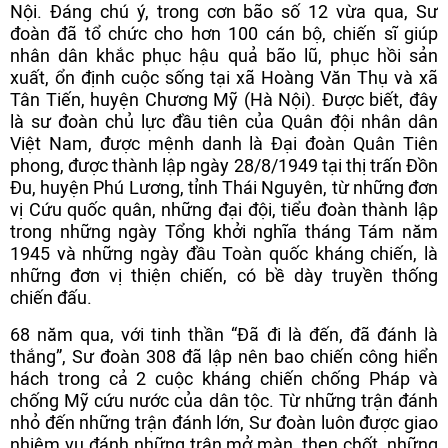
Nội. Đáng chú ý, trong cơn bão số 12 vừa qua, Sư
đoàn đã tổ chức cho hơn 100 cán bộ, chiến sĩ giúp
nhân dân khắc phục hậu quả bão lũ, phục hồi sản
xuất, ổn định cuộc sống tại xã Hoàng Văn Thụ và xã
Tân Tiến, huyện Chương Mỹ (Hà Nội). Được biết, đây
là sư đoàn chủ lực đầu tiên của Quân đội nhân dân
Việt Nam, được mệnh danh là Đại đoàn Quân Tiên
phong, được thành lập ngày 28/8/1949 tại thị trấn Đồn
Đu, huyện Phú Lương, tỉnh Thái Nguyên, từ những đơn
vị Cứu quốc quân, những đại đội, tiểu đoàn thành lập
trong những ngày Tổng khởi nghĩa tháng Tám năm
1945 và những ngày đầu Toàn quốc kháng chiến, là
những đơn vị thiện chiến, có bề dày truyền thống
chiến đấu.
68 năm qua, với tinh thần “Đã đi là đến, đã đánh là
thắng”, Sư đoàn 308 đã lập nên bao chiến công hiển
hách trong cả 2 cuộc kháng chiến chống Pháp và
chống Mỹ cứu nước của dân tộc. Từ những trận đánh
nhỏ đến những trận đánh lớn, Sư đoàn luôn được giao
nhiệm vụ đánh những trận mở màn, then chốt, những