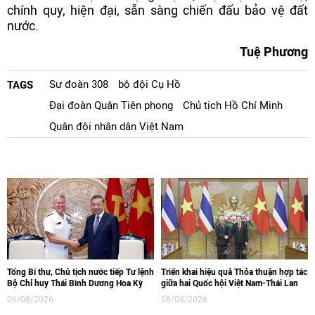
chính quy, hiện đại, sẵn sàng chiến đấu bảo vệ đất
nước.
Tuệ Phương
Sư đoàn 308
bộ đội Cụ Hồ
TAGS
Đại đoàn Quân Tiên phong
Chủ tịch Hồ Chí Minh
Quân đội nhân dân Việt Nam
Tổng Bí thư, Chủ tịch nước tiếp Tư lệnh
Triển khai hiệu quả Thỏa thuận hợp tác
Bộ Chỉ huy Thái Bình Dương Hoa Kỳ
giữa hai Quốc hội Việt Nam-Thái Lan
06/08/2026
06/08/2026