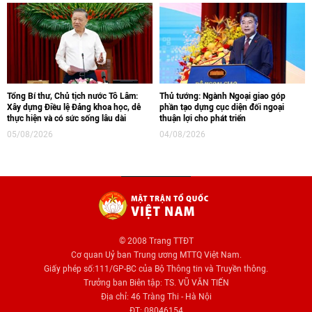
Tổng Bí thư, Chủ tịch nước Tô Lâm:
Thủ tướng: Ngành Ngoại giao góp
Xây dựng Điều lệ Đảng khoa học, dễ
phần tạo dựng cục diện đối ngoại
thực hiện và có sức sống lâu dài
thuận lợi cho phát triển
05/08/2026
04/08/2026
© 2008 Trang TTĐT
Cơ quan Uỷ ban Trung ương MTTQ Việt Nam.
Giấy phép số:111/GP-BC của Bộ Thông tin và Truyền thông.
Trưởng ban Biên tập: TS. VŨ VĂN TIẾN
Địa chỉ: 46 Tràng Thi - Hà Nội
ĐT: 08046154