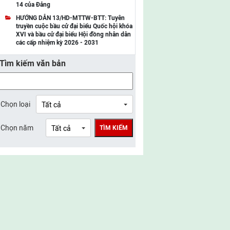
14 của Đảng
UBMTTQ Việt Nam tỉnh Điện Biên
HƯỚNG DẪN 13/HD-MTTW-BTT: Tuyên
truyền cuộc bầu cử đại biểu Quốc hội khóa
UBMTTQ Việt Nam tỉnh Sơn La
XVI và bầu cử đại biểu Hội đồng nhân dân
các cấp nhiệm kỳ 2026 - 2031
UBMTTQ Việt Nam tỉnh Thanh Hóa
Tìm kiếm văn bản
UBMTTQ Việt Nam tỉnh Nghệ An
UBMTTQ Việt Nam tỉnh Hà Tĩnh
UBMTTQ Việt Nam tỉnh Tuyên Quang
Chọn loại
UBMTTQ Việt Nam tỉnh Lào Cai
Chọn năm
TÌM KIẾM
UBMTTQ Việt Nam tỉnh Thái Nguyên
UBMTTQ Việt Nam tỉnh Phú Thọ
UBMTTQ Việt Nam tỉnh Bắc Ninh
UBMTTQ Việt Nam tỉnh Hưng Yên
UBMTTQ Việt Nam tỉnh Ninh Bình
UBMTTQ Việt Nam tỉnh Quảng Trị