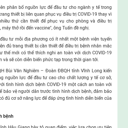
tiên phân bổ nguồn lực để đầu tư cho ngành y tế trong
ang thiết bị liên quan phục vụ điều trị COVID-19 thay vì
hiều thứ cần thiết để phục vụ cho phòng và điều trị
, máy thở rồi đến vaccine", ông Tuấn đề nghị.
 đầu tư mỗi địa phương có ít nhất một bệnh viện tuyến
n đủ trang thiết bị cần thiết để điều trị bệnh nhân mắc
 thế mới có thể thích nghi an toàn với dịch COVID-19
 và sẽ còn diễn biến phức tạp trong thời gian tới.
BQH Bùi Văn Nghiêm – Đoàn ĐBQH tỉnh Vĩnh Long kiến
rung nguồn lực để đầu tư cao cho chất lượng y tế cơ sở,
với tình hình dịch bệnh COVID-19 một cách an toàn với
để bảo vệ người dân trước tình hình dịch bệnh, đảm bảo
 có đủ cơ sở năng lực để đáp ứng tình hình diễn biến của
ch bệnh
 Hậu Giang bày tỏ quan điểm, việc lựa chọn ưu tiên