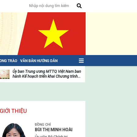
HONG TRÀO
VĂN BẢN HƯỚNG DẪN
Ủy ban Trung ương MTTQ Việt Nam ban
Toàn văn NGHỊ QU
hành Kế hoạch triển khai Chương trình...
toàn quốc Mặt trậ
oạt
Hoạt
ộng
động
ủa
của
ặt
mặt
rận
trận
GIỚI THIỆU
ĐỒNG CHÍ
BÙI THỊ MINH HOÀI
Ủy viên Bộ Chính trị,