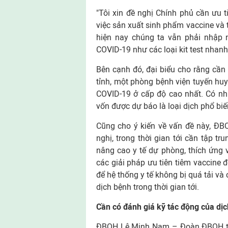
"Tôi xin đề nghị Chính phủ cần ưu 
việc sản xuất sinh phẩm vaccine và tr
hiện nay chúng ta vẫn phải nhập n
COVID-19 như các loại kit test nhanh
Bên cạnh đó, đại biểu cho rằng cần
tỉnh, một phòng bệnh viện tuyến huyệ
COVID-19 ở cấp độ cao nhất. Có như
vốn được dự báo là loại dịch phổ biến
Cũng cho ý kiến về vấn đề này, Đ
nghị, trong thời gian tới cần tập t
nâng cao y tế dự phòng, thích ứng 
các giải pháp ưu tiên tiêm vaccine 
để hệ thống y tế không bị quá tải và
dịch bệnh trong thời gian tới.
Cần có đánh giá kỹ tác động của dị
ĐBQH Lê Minh Nam – Đoàn ĐBQH tỉnh