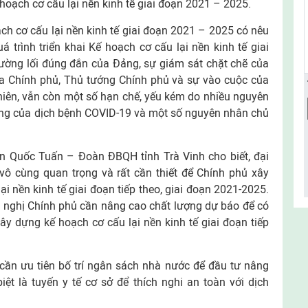
 hoạch cơ cấu lại nền kinh tế giai đoạn 2021 – 2025.
ạch cơ cấu lại nền kinh tế giai đoạn 2021 – 2025 có nêu
á trình triển khai Kế hoạch cơ cấu lại nền kinh tế giai
ường lối đúng đắn của Đảng, sự giám sát chặt chẽ của
của Chính phủ, Thủ tướng Chính phủ và sự vào cuộc của
hiên, vẫn còn một số hạn chế, yếu kém do nhiều nguyên
ộng của dịch bệnh COVID-19 và một số nguyên nhân chủ
ần Quốc Tuấn – Đoàn ĐBQH tỉnh Trà Vinh cho biết, đại
vô cùng quan trọng và rất cần thiết để Chính phủ xây
i nền kinh tế giai đoạn tiếp theo, giai đoạn 2021-2025.
ề nghị Chính phủ cần nâng cao chất lượng dự báo để có
y dựng kế hoạch cơ cấu lại nền kinh tế giai đoạn tiếp
 cần ưu tiên bố trí ngân sách nhà nước để đầu tư nâng
ệt là tuyến y tế cơ sở để thích nghi an toàn với dịch