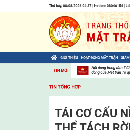
Thứ bảy, 08/08/2026 04:37 | Hotline: 08046154 |
Li
GIỚI THIỆU
HOẠT ĐỘNG MẶT TRẬN
GIÁM
Bài viết của Tổng Bí thư Tô Lâm: TIẾN
Nội dung trọng tâm 7 C
TIN MỚI
LÊN! TOÀN THẮNG ẮT VỀ TA!
động của Mặt trận Tổ qu
Thư
viện
TIN TỔNG HỢP
video
TÁI CƠ CẤU 
THỂ TÁCH RỜ