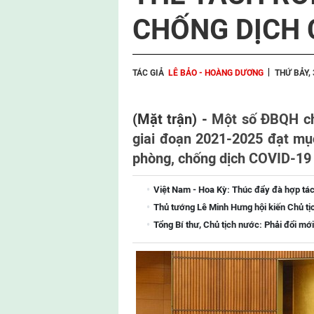
CHỐNG DỊCH 
TÁC GIẢ
LÊ BẢO - HOÀNG DƯƠNG
THỨ BẢY, 
(Mặt trận) -
Một số ĐBQH cho
giai đoạn 2021-2025 đạt mụ
phòng, chống dịch COVID-19 b
Việt Nam - Hoa Kỳ: Thúc đẩy đà hợp tác
Thủ tướng Lê Minh Hưng hội kiến Chủ tị
Tổng Bí thư, Chủ tịch nước: Phải đổi mới