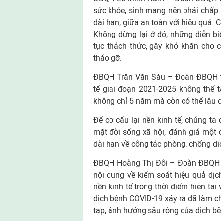
sức khỏe, sinh mạng nên phải chấp n
dài hạn, giữa an toàn với hiệu quả. C
Không dừng lại ở đó, những diễn bi
tục thách thức, gây khó khăn cho c
tháo gỡ.
ĐBQH Trần Văn Sáu – Đoàn ĐBQH tỉn
tế giai đoạn 2021-2025 không thể 
không chỉ 5 năm mà còn có thể lâu d
Để cơ cấu lại nền kinh tế, chúng ta
mặt đời sống xã hội, đánh giá một c
dài hạn về công tác phòng, chống d
ĐBQH Hoàng Thị Đôi – Đoàn ĐBQH tỉ
nội dung về kiểm soát hiệu quả dịc
nền kinh tế trong thời điểm hiện tại
dịch bệnh COVID-19 xảy ra đã làm ch
tạp, ảnh hưởng sâu rộng của dịch bệ