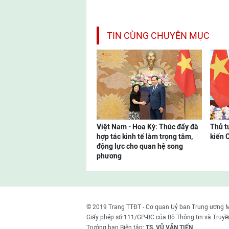
TIN CÙNG CHUYÊN MỤC
Việt Nam - Hoa Kỳ: Thúc đẩy đà
Thủ t
hợp tác kinh tế làm trọng tâm,
kiến 
động lực cho quan hệ song
phương
© 2019 Trang TTĐT - Cơ quan Uỷ ban Trung ương 
Giấy phép số:111/GP-BC của Bộ Thông tin và Truyề
Trưởng ban Biên tập:
TS. VŨ VĂN TIẾN