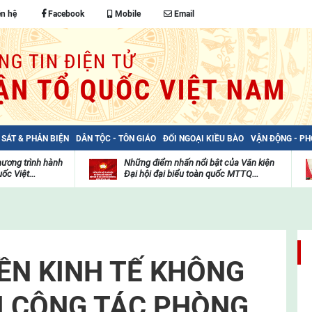
ên hệ
Facebook
Mobile
Email
 SÁT & PHẢN BIỆN
DÂN TỘC - TÔN GIÁO
ĐỐI NGOẠI KIỀU BÀO
VẬN ĐỘNG - P
hương trình hành
Những điểm nhấn nổi bật của Văn kiện
ốc Việt...
Đại hội đại biểu toàn quốc MTTQ...
Thư
H
viện
đ
video
c
m
t
NỀN KINH TẾ KHÔNG
I CÔNG TÁC PHÒNG,