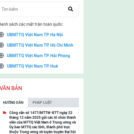
Danh sách các mặt trận toàn quốc:
UBMTTQ Việt Nam TP. Hà Nội
UBMTTQ Việt Nam TP. Hồ Chí Minh
UBMTTQ Việt Nam TP. Hải Phòng
UBMTTQ Việt Nam TP. Huế
UBMTTQ Việt Nam TP. Đà Nẵng
UBMTTQ Việt Nam TP. Cần Thơ
VĂN BẢN
UBMTTQ Việt Nam tỉnh Quảng Ninh
HƯỚNG DẪN
PHÁP LUẬT
UBMTTQ Việt Nam tỉnh Cao Bằng
Công văn số 1477/MTTW-BTT ngày 22
tháng 12 năm 2025 gửi các tổ chức thành
UBMTTQ Việt Nam tỉnh Lạng Sơn
viên của MTTQ Việt Nam ở Trung ương và
Ủy ban MTTQ các tỉnh, thành phố trực
UBMTTQ Việt Nam tỉnh Lai Châu
thuộc Trung ương về tuyên truyền Đại hội