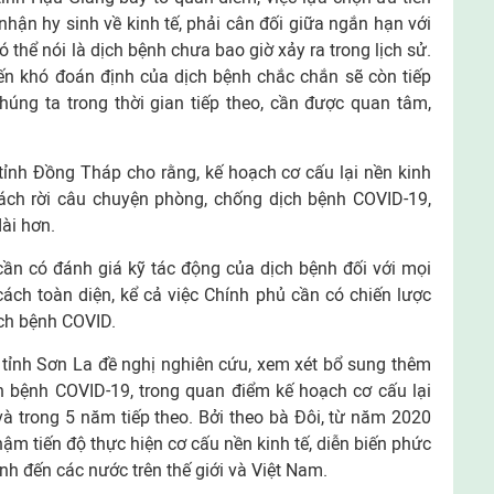
hận hy sinh về kinh tế, phải cân đối giữa ngắn hạn với
ó thể nói là dịch bệnh chưa bao giờ xảy ra trong lịch sử.
ến khó đoán định của dịch bệnh chắc chắn sẽ còn tiếp
húng ta trong thời gian tiếp theo, cần được quan tâm,
h Đồng Tháp cho rằng, kế hoạch cơ cấu lại nền kinh
tách rời câu chuyện phòng, chống dịch bệnh COVID-19,
ài hơn.
 cần có đánh giá kỹ tác động của dịch bệnh đối với mọi
ách toàn diện, kể cả việc Chính phủ cần có chiến lược
ịch bệnh COVID.
nh Sơn La đề nghị nghiên cứu, xem xét bổ sung thêm
h bệnh COVID-19, trong quan điểm kế hoạch cơ cấu lại
 và trong 5 năm tiếp theo. Bởi theo bà Đôi, từ năm 2020
ậm tiến độ thực hiện cơ cấu nền kinh tế, diễn biến phức
nh đến các nước trên thế giới và Việt Nam.