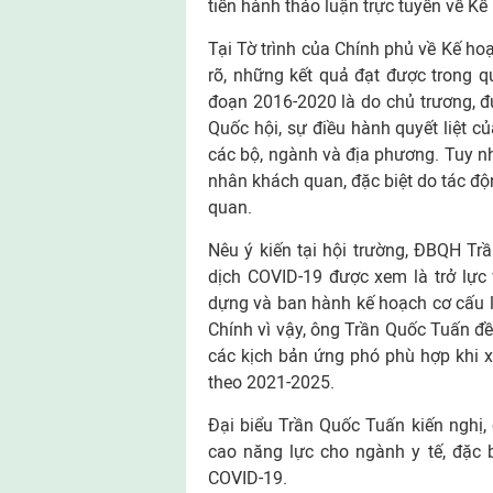
tiến hành thảo luận trực tuyến về Kế
Tại Tờ trình của Chính phủ về Kế ho
rõ, những kết quả đạt được trong qu
đoạn 2016-2020 là do chủ trương, đ
Quốc hội, sự điều hành quyết liệt 
các bộ, ngành và địa phương. Tuy n
nhân khách quan, đặc biệt do tác đ
quan.
Nêu ý kiến tại hội trường, ĐBQH Tr
dịch COVID-19 được xem là trở lực 
dựng và ban hành kế hoạch cơ cấu lạ
Chính vì vậy, ông Trần Quốc Tuấn đ
các kịch bản ứng phó phù hợp khi xâ
theo 2021-2025.
Đại biểu Trần Quốc Tuấn kiến nghị,
cao năng lực cho ngành y tế, đặc bi
COVID-19.