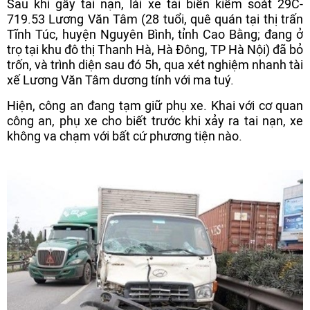
Sau khi gây tai nạn, lái xe tải biển kiểm soát 29C-
719.53 Lương Văn Tâm (28 tuổi, quê quán tại thị trấn
Tĩnh Túc, huyện Nguyên Bình, tỉnh Cao Bằng; đang ở
trọ tại khu đô thị Thanh Hà, Hà Đông, TP Hà Nội) đã bỏ
trốn, và trình diện sau đó 5h, qua xét nghiệm nhanh tài
xế Lương Văn Tâm dương tính với ma tuý.
Hiện, công an đang tạm giữ phụ xe. Khai với cơ quan
công an, phụ xe cho biết trước khi xảy ra tai nạn, xe
không va chạm với bất cứ phương tiện nào.