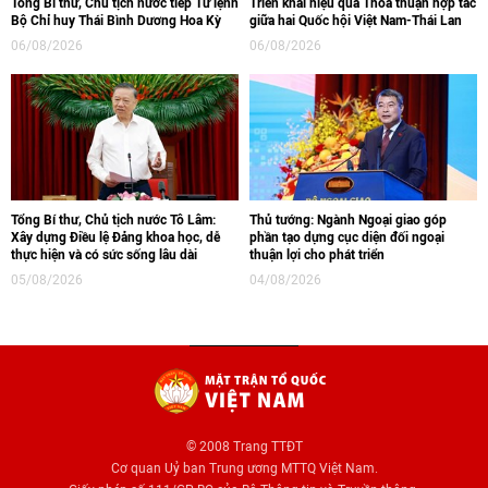
Tổng Bí thư, Chủ tịch nước tiếp Tư lệnh
Triển khai hiệu quả Thỏa thuận hợp tác
Bộ Chỉ huy Thái Bình Dương Hoa Kỳ
giữa hai Quốc hội Việt Nam-Thái Lan
06/08/2026
06/08/2026
Tổng Bí thư, Chủ tịch nước Tô Lâm:
Thủ tướng: Ngành Ngoại giao góp
Xây dựng Điều lệ Đảng khoa học, dễ
phần tạo dựng cục diện đối ngoại
thực hiện và có sức sống lâu dài
thuận lợi cho phát triển
05/08/2026
04/08/2026
© 2008 Trang TTĐT
Cơ quan Uỷ ban Trung ương MTTQ Việt Nam.