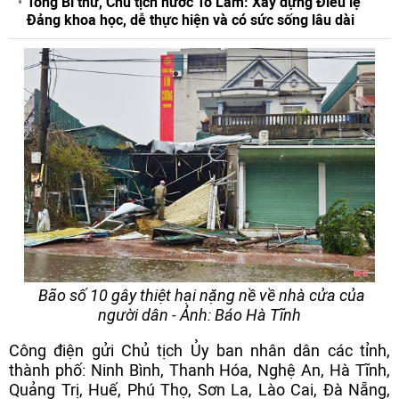
Tổng Bí thư, Chủ tịch nước Tô Lâm: Xây dựng Điều lệ
Đảng khoa học, dễ thực hiện và có sức sống lâu dài
Bão số 10 gây thiệt hại nặng nề về nhà cửa của
người dân - Ảnh: Báo Hà Tĩnh
Công điện gửi Chủ tịch Ủy ban nhân dân các tỉnh,
thành phố: Ninh Bình, Thanh Hóa, Nghệ An, Hà Tĩnh,
Quảng Trị, Huế, Phú Thọ, Sơn La, Lào Cai, Đà Nẵng,