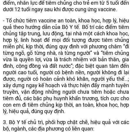
điểm, nhân lực để tiêm chủng cho trẻ em từ 5 tuổi đến
dưới 12 tuổi ngay sau khi được cung ứng vaccine.
- Tổ chức tiêm vaccine an toàn, khoa học, hợp lý, hiệu
quả theo hướng dẫn của Bộ Y tế. Bố trí các điểm tiêm
chủng tập trung, lưu động, tại nhà một cách khoa học,
hợp lý, linh hoạt để mọi đối tượng được tiêm chủng
miễn phí, kịp thời, đúng quy định với phương châm “đi
từng ngõ, gõ từng nhà, rà từng người” và “tiêm chủng
vừa là quyền lợi, vừa là trách nhiệm với bản thân, gia
đình, cộng đồng và đất nước”; đặc biệt quan tâm đến
người cao tuổi, người có bệnh nền, người không đi lại
được, người có hoàn cảnh khó khăn, người yếu thế…;
xây dựng ngay kế hoạch và thực hiện đẩy mạnh tuyên
truyền, vận động những người chưa tiêm hoặc chưa
tiêm đủ, các bậc phụ huynh khẩn trương, tích cực cho
con em đi tiêm chủng kịp thời, an toàn, khoa học, hợp
lý, hiệu quả, đúng quy định.
3. Bộ Y tế chủ trì, phối hợp chặt chẽ, hiệu quả với các
bộ, ngành, các địa phương có liên quan: