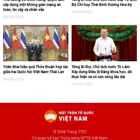
xây dựng một không gian mạng an
Bộ Chỉ huy Thái Bình Dương Hoa Kỳ
toàn, tin cậy và nhân văn
06/08/2026
06/08/2026
Triển khai hiệu quả Thỏa thuận hợp tác
Tổng Bí thư, Chủ tịch nước Tô Lâm:
giữa hai Quốc hội Việt Nam-Thái Lan
Xây dựng Điều lệ Đảng khoa học, dễ
thực hiện và có sức sống lâu dài
06/08/2026
05/08/2026
© 2008 Trang TTĐT
Cơ quan Uỷ ban Trung ương MTTQ Việt Nam.