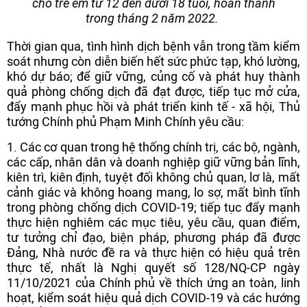
cho trẻ em từ 12 đến dưới 18 tuổi, hoàn thành
trong tháng 2 năm 2022.
Thời gian qua, tình hình dịch bệnh vẫn trong tầm kiểm
soát nhưng còn diễn biến hết sức phức tạp, khó lường,
khó dự báo; để giữ vững, củng cố và phát huy thành
quả phòng chống dịch đã đạt được, tiếp tục mở cửa,
đẩy mạnh phục hồi và phát triển kinh tế - xã hội, Thủ
tướng Chính phủ Phạm Minh Chính yêu cầu:
1. Các cơ quan trong hệ thống chính trị, các bộ, ngành,
các cấp, nhân dân và doanh nghiệp giữ vững bản lĩnh,
kiên trì, kiên định, tuyệt đối không chủ quan, lơ là, mất
cảnh giác và không hoang mang, lo sợ, mất bình tĩnh
trong phòng chống dịch COVID-19; tiếp tục đẩy mạnh
thực hiện nghiêm các mục tiêu, yêu cầu, quan điểm,
tư tưởng chỉ đạo, biện pháp, phương pháp đã được
Đảng, Nhà nước đề ra và thực hiện có hiệu quả trên
thực tế, nhất là Nghị quyết số 128/NQ-CP ngày
11/10/2021 của Chính phủ về thích ứng an toàn, linh
hoạt, kiểm soát hiệu quả dịch COVID-19 và các hướng